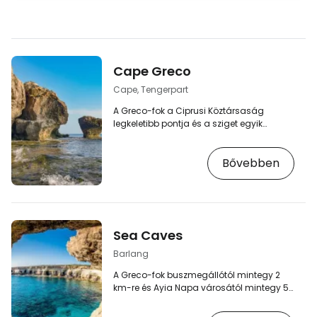
Cape Greco
Cape, Tengerpart
A Greco-fok a Ciprusi Köztársaság
legkeletibb pontja és a sziget egyik
leglátogatottabb természetvédelmi
területe. Másszon fel a sziklára, és élvezze
Bővebben
a nyílt tengerre nyíló felejthetetlen kilátást.
Magas sziklaszirtekre vezető ösvényeken
mászik fel, ahol egy padon ülve nézheti a
végtelen tengert. A Cape Greco Nemzeti
Parkba a belépés ingyenes. Figyelembe
kell venni, hogy a fok legvégére nem lehet
Sea Caves
feljutni, mivel az a brit hadsereg katonai…
Barlang
A Greco-fok buszmegállótól mintegy 2
km-re és Ayia Napa városától mintegy 5
km-re keletre található, egyedülálló fehér
sziklák és gyönyörű tengeri barlangok,