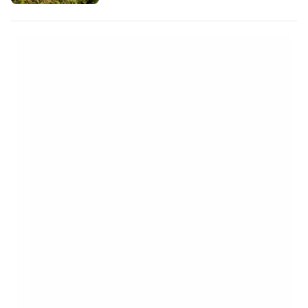
emelkedik. [btn "A 10 legjobb szálloda
Troodosz területén"
https://www.booking.com/region/cy/troodos.
aid=2405301;label=p-kypr-olympos] A
lekerekített hegyről 360 fokos kilátás nyílik
az egész hegységre, és a…