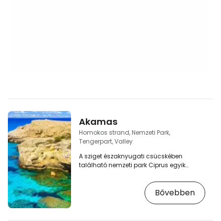
Akamas
Homokos strand, Nemzeti Park,
Tengerpart, Valley
A sziget északnyugati csücskében
található nemzeti park Ciprus egyik
legvarázslatosabb helye. El fog ámulni a
vad természet, a sziklás, zord partvidék
Bővebben
számos túlnyúlással és tengeri
medencével, az Arnaoutis-fok csupasz
sziklái, amelyek a szárazföld belsejében
mély, sűrűn erdős kanyonokba és