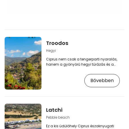
Troodos
Hegyi
Ciprus nem csak a tengerparti nyaralás,
hanem a gyönyörű hegyi túrázás és a
Troodos-hegység egyetlen
hegyvonulatának kis falvaiban tett
Bővebben
kirándulások célpontja is. A hegység több
mint 1900 méteres magasságig
emelkedik, és a Ciprusi Köztársaság
területének csaknem kétharmadát tölti ki.
[btn "Szállodaárak megtekintése -
Troodos-hegység"
Latchi
https://www.booking.com/region/cy/troodos.
aid=2405301;label=p-kypr-troodos] A
Pebble beach
Troodos-hegységbe akár…
Ez a kis üdülőhely Ciprus északnyugati