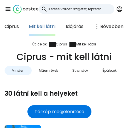
Ciprus
Mit kell látni
Időjárás
Bővebben
Bejelentkezés a
Cestee-be
Úti célok
Ciprus
Mit kell látni
Ciprus - mit kell látni
... az utazási közösség világszerte
Minden
Műemlékek
Strandok
Épületek
Folytatás a Google-lal
30 látni kell a helyeket
Folytatás a Facebookkal
Térkép megjelenítése
Folytassa e-mailben