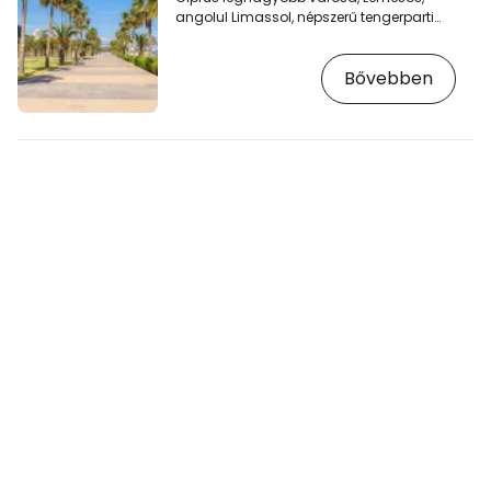
angolul Limassol, népszerű tengerparti
üdülőhely, és gyönyörű, élettel teli
sétálóutcával büszkélkedhet a tenger
Bővebben
mentén. [btn "Szállodák és szállások -
Limassol"
https://www.booking.com/city/cy/limassol.en
aid=2405301;label=p-kypr-limassol] A
város központjához közeli partszakasz
középső részét gyönyörű, pálmafákkal,
pihenőhelyekkel és éttermekkel teli sétány
szegélyezi. Limassol ideális hely egy…