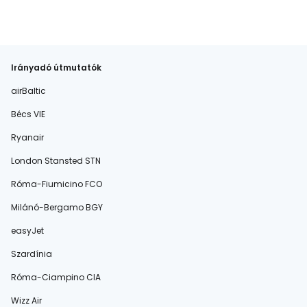
Irányadó útmutatók
airBaltic
Bécs VIE
Ryanair
London Stansted STN
Róma-Fiumicino FCO
Milánó-Bergamo BGY
easyJet
Szardínia
Róma-Ciampino CIA
Wizz Air