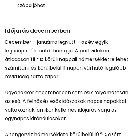
szóba jöhet
Időjárás decemberben
December – januárral együtt – az év egyik
legcsapadékosabb hónapja. A partvidéken
átlagosan
18 °C
körüli nappali hőmérsékletre lehet
számítani, és körülbelül 11 napon várható legalább
rövid ideig tartó zápor.
Ugyanakkor decemberben sem esik folyamatosan
az eső. A felhős és esős időszakok napos napokkal
váltakoznak, amikor kellemes időjárás várja az
egynapos kirándulásokat.
A tengervíz hőmérséklete körülbelül 19 °C, ezért