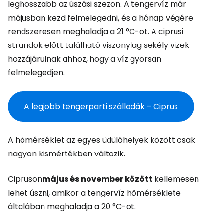
leghosszabb az úszási szezon. A tengervíz már
májusban kezd felmelegedni, és a hónap végére
rendszeresen meghaladja a 21 °C-ot. A ciprusi
strandok előtt található viszonylag sekély vizek
hozzájárulnak ahhoz, hogy a víz gyorsan
felmelegedjen.
A legjobb tengerparti szállodák – Ciprus
A hőmérséklet az egyes üdülőhelyek között csak
nagyon kismértékben változik.
Cipruson
május és november között
kellemesen
lehet úszni, amikor a tengervíz hőmérséklete
általában meghaladja a 20 °C-ot.