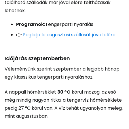
található szállodák már jóval előre teltházasak
lehetnek.
Programok:
Tengerparti nyaralás
👉
Foglalja le augusztusi szállását jóval előre
Időjárás szeptemberben
Véleményünk szerint szeptember a legjobb hónap
egy klasszikus tengerparti nyaraláshoz.
A nappali hőmérséklet
30 °C
körül mozog, az eső
még mindig nagyon ritka, a tengervíz hőmérséklete
pedig 27 °C körül van. A víz tehát ugyanolyan meleg,
mint augusztusban.