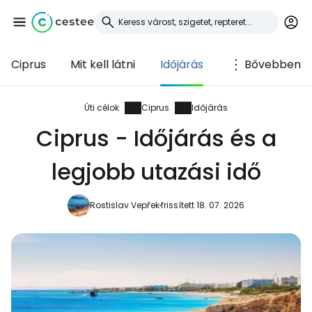
Ciprus
Mit kell látni
Időjárás
Bővebben
Bejelentkezés a
Cestee-be
Úti célok
Ciprus
Időjárás
Ciprus - Időjárás és a
... az utazási közösség világszerte
legjobb utazási idő
Folytatás a Google-lal
Rostislav Vepřek
frissített 18. 07. 2026
Folytatás a Facebookkal
Folytassa e-mailben