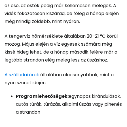
az eső, az esték pedig már kellemesen melegek. A
vidék fokozatosan kiszárad, de főleg a hónap elején
még mindig zöldebb, mint nyáron.
A tengervíz hőmérséklete általában 20–21 °C körül
mozog. Május elején a víz egyesek számára még
kissé hideg lehet, de a hónap második felére már a
legtöbb strandon elég meleg lesz az úszáshoz.
A szállodai árak
általában alacsonyabbak, mint a
nyári szünet idején.
Programlehetőségek:
egynapos kirándulások,
autós túrák, túrázás, alkalmi úszás vagy pihenés
a strandon