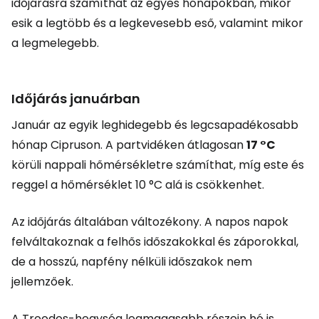
időjárásra számíthat az egyes hónapokban, mikor
esik a legtöbb és a legkevesebb eső, valamint mikor
a legmelegebb.
Időjárás januárban
Január az egyik leghidegebb és legcsapadékosabb
hónap Cipruson. A partvidéken átlagosan
17 °C
körüli nappali hőmérsékletre számíthat, míg este és
reggel a hőmérséklet 10 °C alá is csökkenhet.
Az időjárás általában változékony. A napos napok
felváltakoznak a felhős időszakokkal és záporokkal,
de a hosszú, napfény nélküli időszakok nem
jellemzőek.
A Troodos-hegység legmagasabb részein hó is