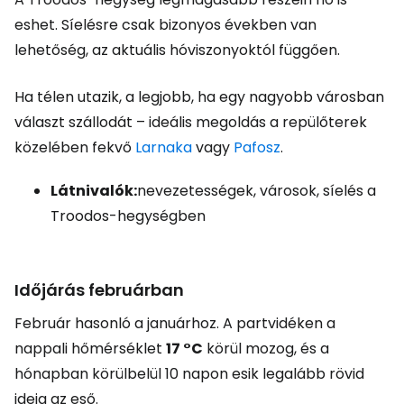
eshet. Síelésre csak bizonyos években van
lehetőség, az aktuális hóviszonyoktól függően.
Ha télen utazik, a legjobb, ha egy nagyobb városban
választ szállodát – ideális megoldás a repülőterek
közelében fekvő
Larnaka
vagy
Pafosz
.
Látnivalók:
nevezetességek, városok, síelés a
Troodos-hegységben
Időjárás februárban
Február hasonló a januárhoz. A partvidéken a
nappali hőmérséklet
17 °C
körül mozog, és a
hónapban körülbelül 10 napon esik legalább rövid
ideig az eső.