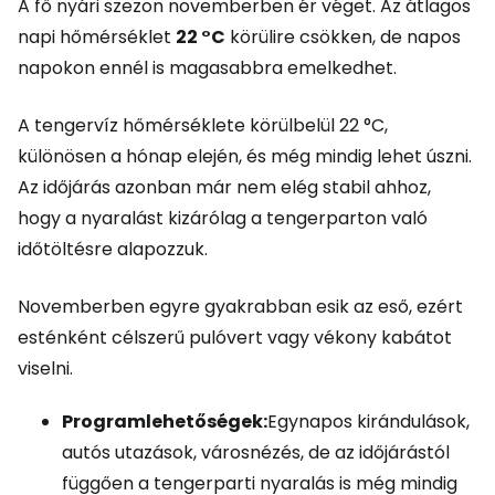
A fő nyári szezon novemberben ér véget. Az átlagos
napi hőmérséklet
22 °C
körülire csökken, de napos
napokon ennél is magasabbra emelkedhet.
A tengervíz hőmérséklete körülbelül 22 °C,
különösen a hónap elején, és még mindig lehet úszni.
Az időjárás azonban már nem elég stabil ahhoz,
hogy a nyaralást kizárólag a tengerparton való
időtöltésre alapozzuk.
Novemberben egyre gyakrabban esik az eső, ezért
esténként célszerű pulóvert vagy vékony kabátot
viselni.
Programlehetőségek:
Egynapos kirándulások,
autós utazások, városnézés, de az időjárástól
függően a tengerparti nyaralás is még mindig