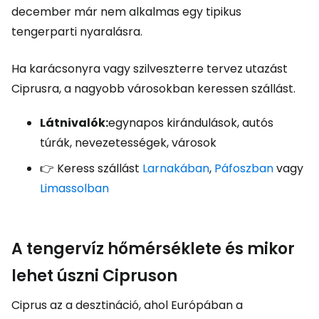
december már nem alkalmas egy tipikus
tengerparti nyaralásra.
Ha karácsonyra vagy szilveszterre tervez utazást
Ciprusra, a nagyobb városokban keressen szállást.
Látnivalók:
egynapos kirándulások, autós
túrák, nevezetességek, városok
👉 Keress szállást
Larnakában
,
Páfoszban
vagy
Limassolban
A tengervíz hőmérséklete és mikor
lehet úszni Cipruson
Ciprus az a desztináció, ahol Európában a