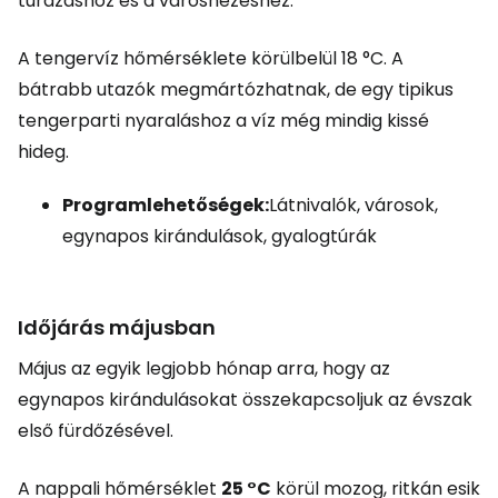
túrázáshoz és a városnézéshez.
A tengervíz hőmérséklete körülbelül 18 °C. A
bátrabb utazók megmártózhatnak, de egy tipikus
tengerparti nyaraláshoz a víz még mindig kissé
hideg.
Programlehetőségek:
Látnivalók, városok,
egynapos kirándulások, gyalogtúrák
Időjárás májusban
Május az egyik legjobb hónap arra, hogy az
egynapos kirándulásokat összekapcsoljuk az évszak
első fürdőzésével.
A nappali hőmérséklet
25 °C
körül mozog, ritkán esik