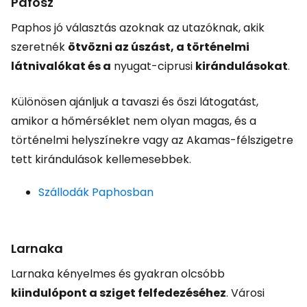
Pafosz
Paphos jó választás azoknak az utazóknak, akik
szeretnék
ötvözni az úszást, a történelmi
látnivalókat és a
nyugat-ciprusi
kirándulásokat
.
Különösen ajánljuk a tavaszi és őszi látogatást,
amikor a hőmérséklet nem olyan magas, és a
történelmi helyszínekre vagy az Akamas-félszigetre
tett kirándulások kellemesebbek.
Szállodák Paphosban
Larnaka
Larnaka kényelmes és gyakran olcsóbb
kiindulópont a sziget felfedezéséhez
. Városi