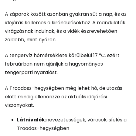
A záporok között azonban gyakran süt a nap, és az
időjárás kellemes a kirándulásokhoz. A mandulafák
virágzásnak indulnak, és a vidék észrevehetően
zöldebb, mint nyáron.
A tengervíz hőmérséklete körülbelül 17 °C, ezért
februárban nem ajánljuk a hagyományos
tengerparti nyaralást.
A Troodosz-hegységben még lehet hó, de utazás
előtt mindig ellenőrizze az aktuális időjárási
viszonyokat.
Látnivalók:
nevezetességek, városok, síelés a
Troodos-hegységben