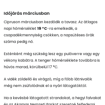
Időjárás márciusban
Cipruson márciusban kezdődik a tavasz. Az átlagos
napi hőmérséklet
19 °C
-ra emelkedik, a
csapadékmennyiség csökken, a napsütéses órák
száma pedig nő.
Esténként még szükség lesz egy pulóverre vagy egy
vékony kabátra. A tenger hőmérséklete továbbra is
hűvös marad, körülbelül 17 °C.
A vidék zöldellő és virágzó, míg a főbb látnivalók
még nem zsúfolódnak el a nyári látogatóktól.
Ha a kevésbé látogatott strandokat, a hegyi falvakat
és az Akamas Nemzeti Parkot szeretné felfedezni,