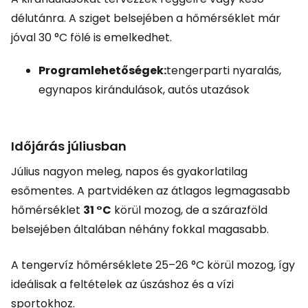
délutánra. A sziget belsejében a hőmérséklet már
jóval 30 °C fölé is emelkedhet.
Programlehetőségek:
tengerparti nyaralás,
egynapos kirándulások, autós utazások
Időjárás júliusban
Július nagyon meleg, napos és gyakorlatilag
esőmentes. A partvidéken az átlagos legmagasabb
hőmérséklet
31 °C
körül mozog, de a szárazföld
belsejében általában néhány fokkal magasabb.
A tengervíz hőmérséklete 25–26 °C körül mozog, így
ideálisak a feltételek az úszáshoz és a vízi
sportokhoz.