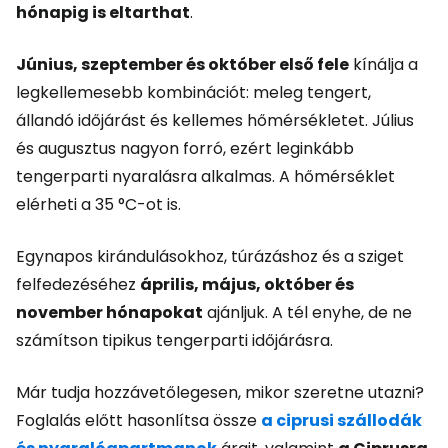
hónapig is eltarthat
.
Június, szeptember és október első fele
kínálja a
legkellemesebb kombinációt: meleg tengert,
állandó időjárást és kellemes hőmérsékletet. Július
és augusztus nagyon forró, ezért leginkább
tengerparti nyaralásra alkalmas. A hőmérséklet
elérheti a 35 °C-ot is.
Egynapos kirándulásokhoz, túrázáshoz és a sziget
felfedezéséhez
április, május, október és
november hónapokat
ajánljuk. A tél enyhe, de ne
számítson tipikus tengerparti időjárásra.
Már tudja hozzávetőlegesen, mikor szeretne utazni?
Foglalás előtt hasonlítsa össze
a ciprusi szállodák