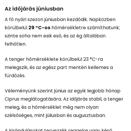
Az időjárás júniusban
A fő nyári szezon júniusban kezdődik. Napközben
körülbelül
29 °C-os
hőmérsékletre számíthatunk;
szinte soha nem esik eső, és az ég általában
felhőtlen.
A tenger hőmérséklete körülbelül 23 °C-ra
melegszik, és az egész part mentén kellemes a
fürdőzés.
Véleményünk szerint június az egyik legjobb hónap
Ciprus meglátogatására. Az időjárás stabil, a tenger
meleg, és a hőmérséklet még nem olyan
szélsőséges, mint júliusban és augusztusban.
A kirándulásokat tervezzék reggelre vagy késő