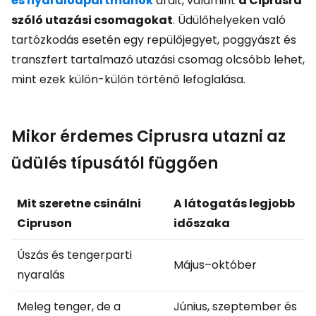
és nyaralóapartmanok
árait, valamint
a Ciprusra
szóló utazási csomagokat
. Üdülőhelyeken való
tartózkodás esetén egy repülőjegyet, poggyászt és
transzfert tartalmazó utazási csomag olcsóbb lehet,
mint ezek külön-külön történő lefoglalása.
Mikor érdemes Ciprusra utazni az
üdülés típusától függően
Mit szeretne csinálni
A látogatás legjobb
Cipruson
időszaka
Úszás és tengerparti
Május–október
nyaralás
Meleg tenger, de a
Június, szeptember és