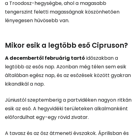
a Troodosz-hegységbe, ahol a magasabb
tengerszint feletti magasságnak köszönhetően
lényegesen hűvösebb van.
Mikor esik a legtöbb eső Cipruson?
A decembertől februárig tartó
időszakban a
legtöbb az esős nap. Azonban még télen sem esik
általában egész nap, és az esőzések között gyakran
kikandikál a nap.
Júniustól szeptemberig a partvidéken nagyon ritkán
esik az eső. A hegyvidéki területeken alkalmanként
előfordulhat egy-egy rövid zivatar.
A tavasz és az ősz átmeneti évszakok. Áprilisban és