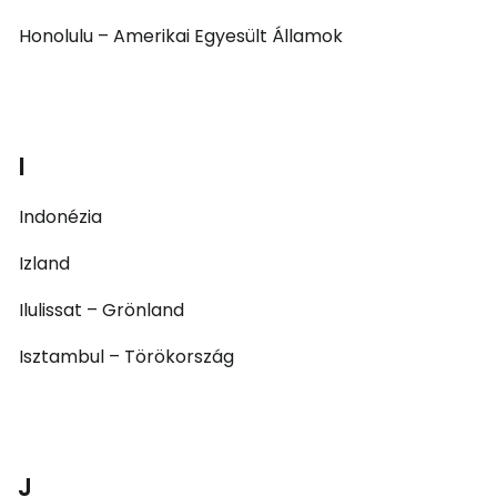
Honolulu – Amerikai Egyesült Államok
I
Indonézia
Izland
Ilulissat – Grönland
Isztambul – Törökország
J