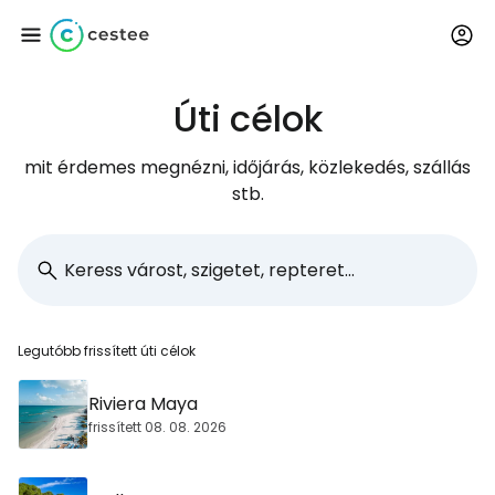
Úti célok
Bejelentkezés a
Cestee-be
mit érdemes megnézni, időjárás, közlekedés, szállás
stb.
... az utazási közösség világszerte
Folytatás a Google-lal
Legutóbb frissített úti célok
Folytatás a Facebookkal
Riviera Maya
frissített 08. 08. 2026
Folytassa e-mailben