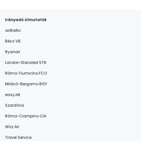
Irányadó útmutatók
airBaltic
Bécs VIE
Ryanair
London Stansted STN
Róma-Fiumicino FCO
Milánó-Bergamo BGY
easyJet
Szardínia
Róma-Ciampino CIA
Wizz Air
Travel Service