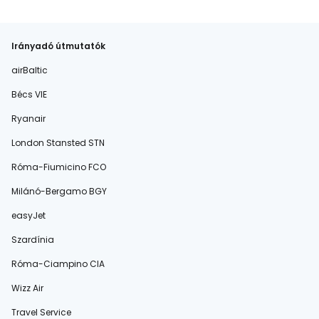
Irányadó útmutatók
airBaltic
Bécs VIE
Ryanair
London Stansted STN
Róma-Fiumicino FCO
Milánó-Bergamo BGY
easyJet
Szardínia
Róma-Ciampino CIA
Wizz Air
Travel Service