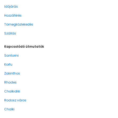
Időjárás
Hozzáférés
Tömegközlekedés
Szállás
Kapcsolódó útmutatók
Santorini
Korfu
Zakinthos
Rhodes
Chalkidiki
Rodosz város
Chalki