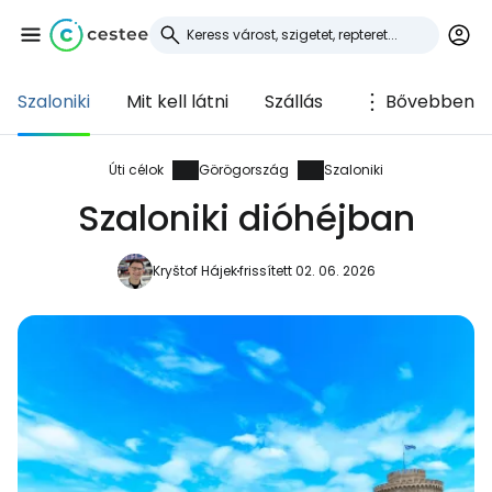
Szaloniki
Mit kell látni
Szállás
Bővebben
Bejelentkezés a
Cestee-be
Úti célok
Görögország
Szaloniki
Szaloniki dióhéjban
... az utazási közösség világszerte
Kryštof Hájek
frissített 02. 06. 2026
Folytatás a Google-lal
Folytatás a Facebookkal
Folytassa e-mailben