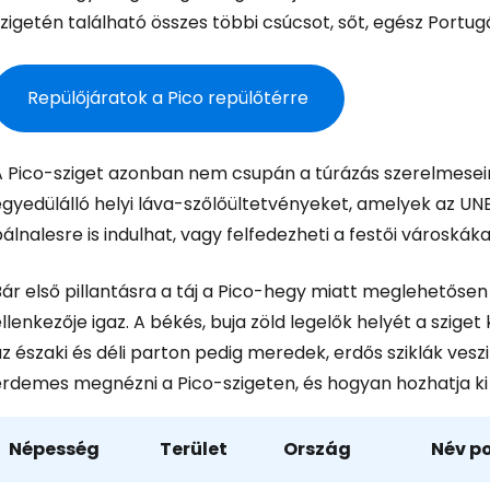
Bejelentkez
zigetén található összes többi csúcsot, sőt, egész Portu
... az utazási közösség világszerte
Repülőjáratok a Pico repülőtérre
Fol
A Pico-sziget azonban nem csupán a túrázás szerelmesein
egyedülálló helyi láva-szőlőültetvényeket, amelyek az UN
Foly
álnalesre is indulhat, vagy felfedezheti a festői városkáka
Bár első pillantásra a táj a Pico-hegy miatt meglehetős
Fol
llenkezője igaz. A békés, buja zöld legelők helyét a szig
z északi és déli parton pedig meredek, erdős sziklák vesz
rdemes megnézni a Pico-szigeten, és hogyan hozhatja ki a
Népesség
Terület
Ország
Név po