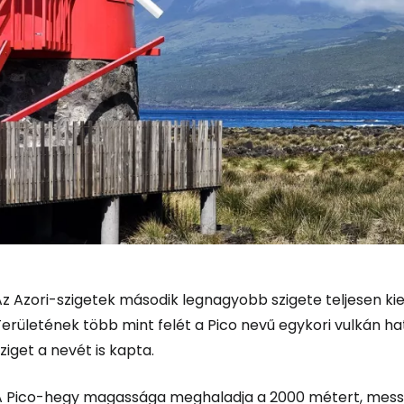
z Azori-szigetek második legnagyobb szigete teljesen kie
erületének több mint felét a Pico nevű egykori vulkán ha
ziget a nevét is kapta.
A Pico-hegy magassága meghaladja a 2000 métert, messze