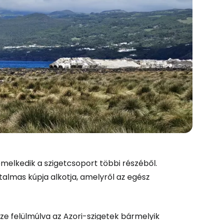
melkedik a szigetcsoport többi részéből.
talmas kúpja alkotja, amelyről az egész
 felülmúlva az Azori-szigetek bármelyik