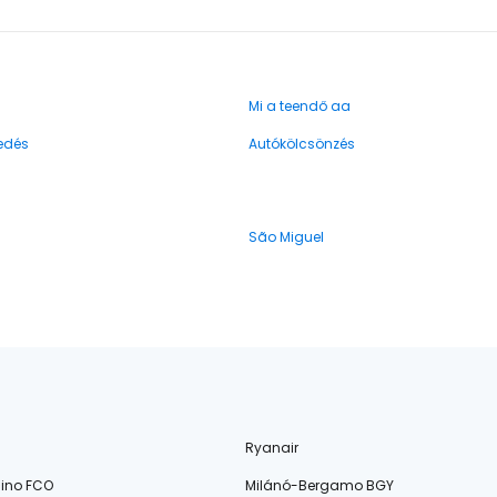
Mi a teendő aa
edés
Autókölcsönzés
São Miguel
Ryanair
ino FCO
Milánó-Bergamo BGY