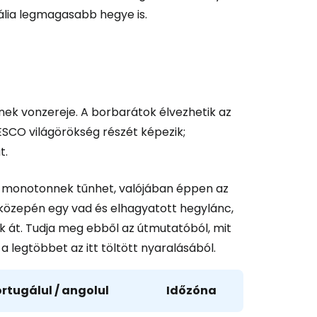
és a Cestee-be
gália legmagasabb hegye is.
ytatás a Google-lal
ek vonzereje. A borbarátok élvezhetik az
ESCO világörökség részét képezik;
tatás a Facebookkal
t.
en monotonnek tűnhet, valójában éppen az
ytassa e-mailben
et közepén egy vad és elhagyatott hegylánc,
ik át. Tudja meg ebből az útmutatóból, mit
 legtöbbet az itt töltött nyaralásából.
rtugálul / angolul
Időzóna