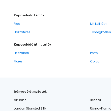
Kapcsolódó témák
Pico
Mit kell látni
Hozzáférés
Tömegközlek
Kapcsolódó útmutatók
Lisszabon
Porto
Flores
Corvo
Irányadó útmutatók
airBaltic
Bécs VIE
London Stansted STN
Róma-Fiumic