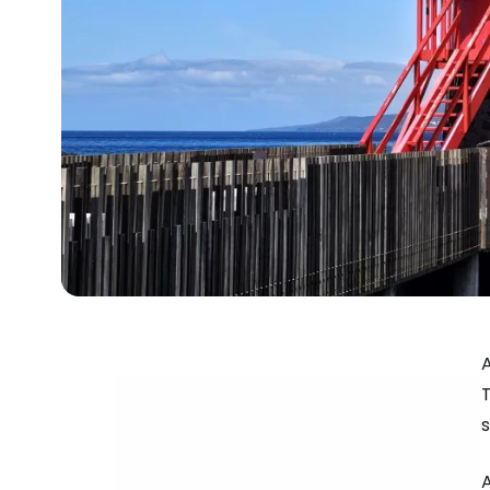
A
T
s