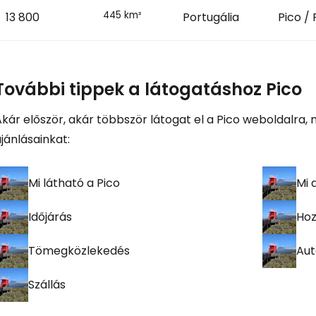
445 km²
13 800
Portugália
Pico / 
További tippek a látogatáshoz Pico
kár először, akár többször látogat el a Pico weboldalra,
jánlásainkat:
Mi látható a Pico
Mi 
Időjárás
Hoz
Tömegközlekedés
Aut
Szállás