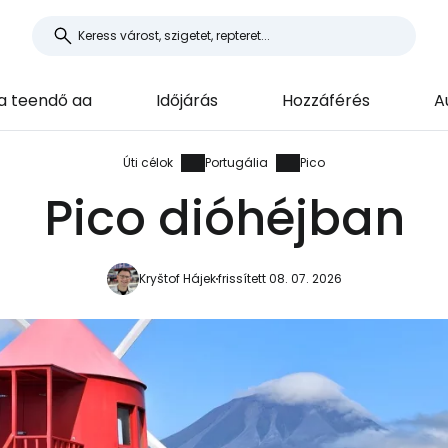
 a teendő aa
Időjárás
Hozzáférés
A
Úti célok
Portugália
Pico
Pico dióhéjban
Kryštof Hájek
frissített 08. 07. 2026