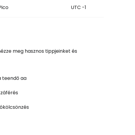
Pico
UTC -1
 nézze meg hasznos tippjeinket és
a teendő aa
záférés
ókölcsönzés