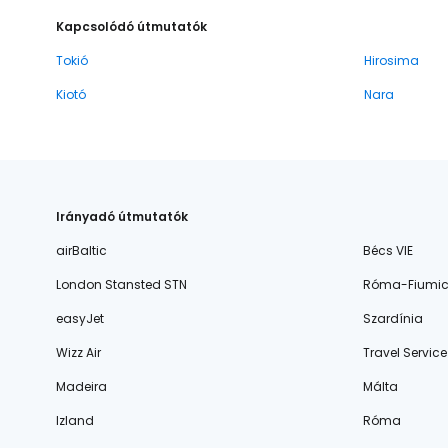
Kapcsolódó útmutatók
Tokió
Hirosima
Kiotó
Nara
Irányadó útmutatók
airBaltic
Bécs VIE
London Stansted STN
Róma-Fiumic
easyJet
Szardínia
Wizz Air
Travel Service
Madeira
Málta
Izland
Róma