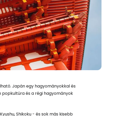
alálható. Japán egy hagyományokkal és
és a Cestee-be
rn popkultúra és a régi hagyományok
 Kyushu, Shikoku - és sok más kisebb