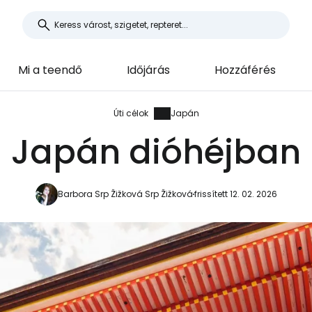
Mi a teendő
Időjárás
Hozzáférés
Úti célok
Japán
Japán dióhéjban
Barbora Srp Žižková Srp Žižková
frissített 12. 02. 2026