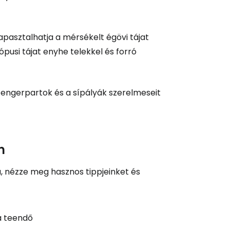
ytatás a Google-lal
pasztalhatja a mérsékelt égövi tájat
pusi tájat enyhe telekkel és forró
tatás a Facebookkal
tengerpartok és a sípályák szerelmeseit
ytassa e-mailben
n
a, nézze meg hasznos tippjeinket és
a teendő