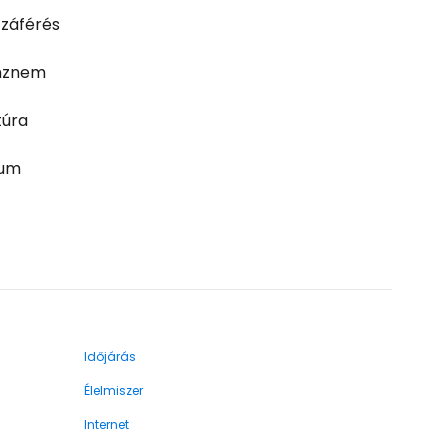
záférés
nznem
túra
zum
Időjárás
Élelmiszer
Internet