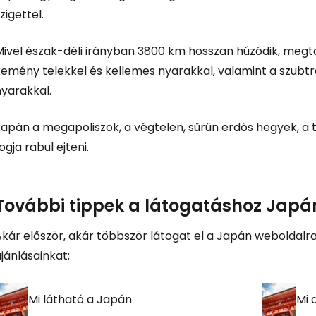
zigettel.
Fol
Mivel észak-déli irányban 3800 km hosszan húzódik, megta
emény telekkel és kellemes nyarakkal, valamint a szubtró
nyarakkal.
Foly
Japán a megapoliszok, a végtelen, sűrűn erdős hegyek, a 
ogja rabul ejteni.
Fol
További tippek a látogatáshoz Japá
Akár először, akár többször látogat el a Japán weboldalr
jánlásainkat:
Mi látható a Japán
Mi 