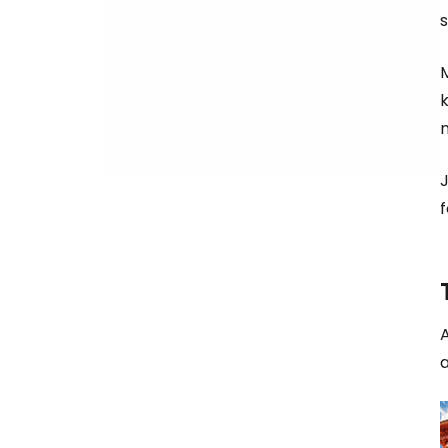
s
k
f
a