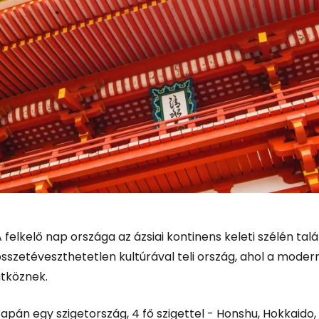
 felkelő nap országa az ázsiai kontinens keleti szélén t
Bejelentkez
összetéveszthetetlen kultúrával teli ország, ahol a mode
ütköznek.
... az utazási közösség világszerte
apán egy szigetország, 4 fő szigettel - Honshu, Hokkaido,