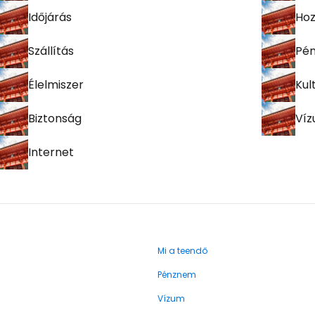
Időjárás
Hoz
Szállítás
Pé
Élelmiszer
Kul
Biztonság
Ví
Internet
Mi a teendő
Pénznem
Vízum