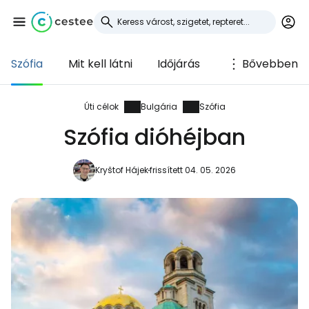
Szófia
Mit kell látni
Időjárás
Bővebben
Bejelentkezés a
Cestee-be
Úti célok
Bulgária
Szófia
Szófia dióhéjban
... az utazási közösség világszerte
Kryštof Hájek
frissített 04. 05. 2026
Folytatás a Google-lal
Folytatás a Facebookkal
Folytassa e-mailben