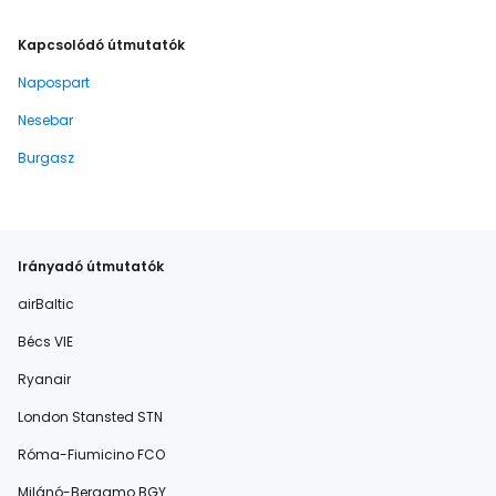
Kapcsolódó útmutatók
Napospart
Nesebar
Burgasz
Irányadó útmutatók
airBaltic
Bécs VIE
Ryanair
London Stansted STN
Róma-Fiumicino FCO
Milánó-Bergamo BGY