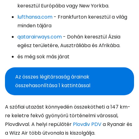
keresztül Európába vagy New Yorkba.
lufthansa.com
- Frankfurton keresztül a világ
minden tájára
qatarairways.com
- Dohán keresztül Ázsia
egész területére, Ausztráliába és Afrikába.
és még sok más járat
Az összes légitársaság árainak
összehasonlítása 1 kattintással
A szófiai utazást könnyedén összekötheti a 147 km-
re keletre fekvő gyönyörű történelmi várossal,
Plovdivval. A helyi repülőtér
Plovdiv PDV
a Ryanair és
a Wizz Air több útvonala is kiszolgálja.