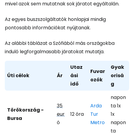
mivel azok sem mutatnak sok járatot egyáltalán.
Az egyes buszszolgáltatók honlapjai mindig
pontosabb információkat nyújtanak.
Az alábbi táblázat a Szófiából más országokba
induló legforgalmasabb járatokat mutatja.
Utaz
Gyak
Fuvar
Úti célok
Ár
ási
orisá
ozók
idő
g
napon
35
Arda
ta 1x
Törökország -
eur
12 óra
Tur
1x
Bursa
ó
Metro
napon
ta