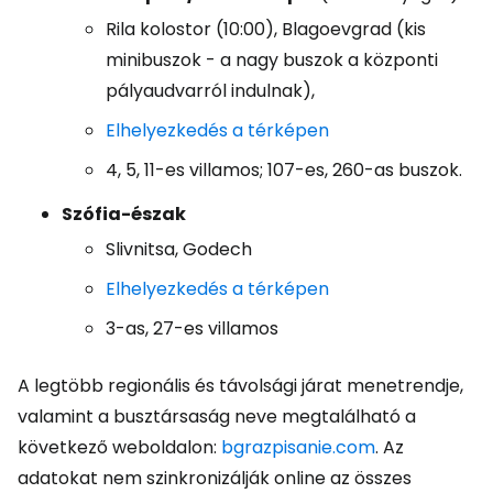
Rila kolostor (10:00), Blagoevgrad (kis
minibuszok - a nagy buszok a központi
pályaudvarról indulnak),
Elhelyezkedés a térképen
4, 5, 11-es villamos; 107-es, 260-as buszok.
Szófia-észak
Slivnitsa, Godech
Elhelyezkedés a térképen
3-as, 27-es villamos
A legtöbb regionális és távolsági járat menetrendje,
valamint a busztársaság neve megtalálható a
következő weboldalon:
bgrazpisanie.com
. Az
adatokat nem szinkronizálják online az összes