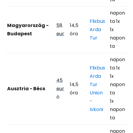
napon
Flixbus
ta 1x
Magyarország -
58
14,5
Arda
1x
Budapest
eur
óra
Tur
napon
ta
napon
Flixbus
ta 1x
Arda
1x
45
14,5
Tur
napon
Ausztria - Bécs
eur
óra
Union
ta
ó
-
1x
Ivkoni
napon
ta
napon