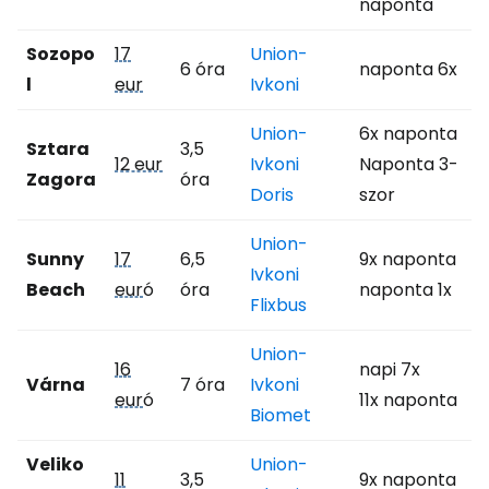
naponta
Sozopo
17
Union-
6 óra
naponta 6x
l
eur
Ivkoni
Union-
6x naponta
Sztara
3,5
12 eur
Ivkoni
Naponta 3-
Zagora
óra
Doris
szor
Union-
Sunny
17
6,5
9x naponta
Ivkoni
Beach
eur
ó
óra
naponta 1x
Flixbus
Union-
16
napi 7x
Várna
7 óra
Ivkoni
eur
ó
11x naponta
Biomet
Veliko
Union-
11
3,5
9x naponta