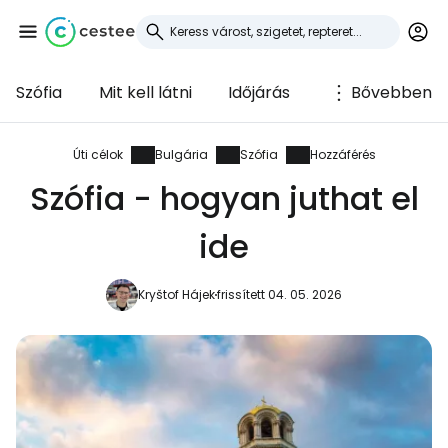
Szófia
Mit kell látni
Időjárás
Bővebben
Bejelentkezés a
Cestee-be
Úti célok
Bulgária
Szófia
Hozzáférés
Szófia - hogyan juthat el
... az utazási közösség világszerte
ide
Folytatás a Google-lal
Kryštof Hájek
frissített 04. 05. 2026
Folytatás a Facebookkal
Folytassa e-mailben