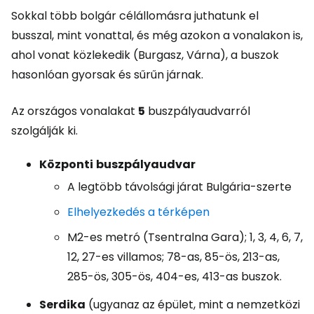
Sokkal több bolgár célállomásra juthatunk el
busszal, mint vonattal, és még azokon a vonalakon is,
ahol vonat közlekedik (Burgasz, Várna), a buszok
hasonlóan gyorsak és sűrűn járnak.
Az országos vonalakat
5
buszpályaudvarról
szolgálják ki.
Központi
buszpályaudvar
A legtöbb távolsági járat Bulgária-szerte
Elhelyezkedés a térképen
M2-es metró (Tsentralna Gara); 1, 3, 4, 6, 7,
12, 27-es villamos; 78-as, 85-ös, 213-as,
285-ös, 305-ös, 404-es, 413-as buszok.
Serdika
(ugyanaz az épület, mint a nemzetközi