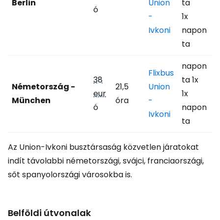
Berlin
Union
ta
ó
-
1x
Ivkoni
napon
ta
napon
Flixbus
38
ta 1x
Németország -
21,5
Union
eur
1x
München
óra
-
ó
napon
Ivkoni
ta
Az Union-Ivkoni busztársaság közvetlen járatokat
indít távolabbi németországi, svájci, franciaországi,
sőt spanyolországi városokba is.
Belföldi útvonalak