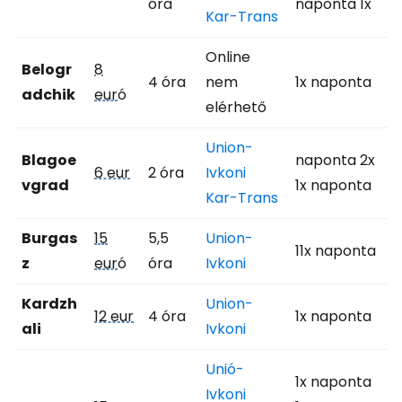
óra
naponta 1x
Kar-Trans
Online
Belogr
8
4 óra
nem
1x naponta
adchik
eur
ó
elérhető
Union-
Blagoe
naponta 2x
6 eur
2 óra
Ivkoni
vgrad
1x naponta
Kar-Trans
Burgas
15
5,5
Union-
11x naponta
z
eur
ó
óra
Ivkoni
Kardzh
Union-
12 eur
4 óra
1x naponta
ali
Ivkoni
Unió-
1x naponta
Ivkoni