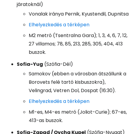
járatoknál)
Vonalak iránya Pernik, Kyustendil, Dupnitsa
Elhelyezkedés a térképen
M2 metró (Tsentralna Gara); 1, 3, 4, 6, 7, 12,
27 villamos; 78, 85, 213, 285, 305, 404, 413
buszok.
Sofia-Yug
(Szófia-Dél)
Samokov (ebben a városban átszállunk a
Borovets felé tartó kisbuszokra),
Velingrad, Vetren Dol, Dospat (16:30).
Elhelyezkedés a térképen
M1-es, M4-es metró (Joliot-Curie); 67-es,
413-as buszok.
Sofia-Zapad / Ovcha Kupel
(Szófia-Nyugat)