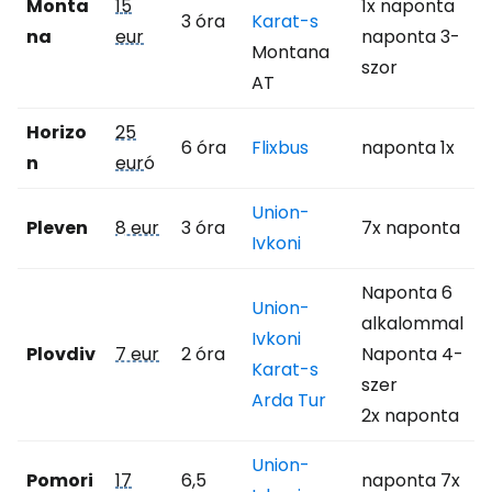
Monta
15
1x naponta
3 óra
Karat-s
na
eur
naponta 3-
Montana
szor
AT
Horizo
25
6 óra
Flixbus
naponta 1x
n
eur
ó
Union-
Pleven
8 eur
3 óra
7x naponta
Ivkoni
Naponta 6
Union-
alkalommal
Ivkoni
Plovdiv
7 eur
2 óra
Naponta 4-
Karat-s
szer
Arda Tur
2x naponta
Union-
Pomori
17
6,5
naponta 7x