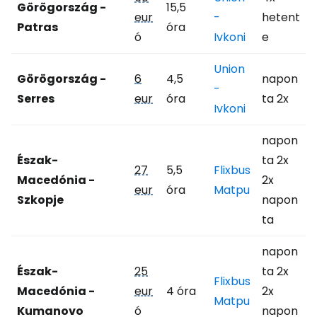
Görögország -
15,5
eur
-
hetent
Patras
óra
ó
Ivkoni
e
Union
Görögország -
6
4,5
napon
-
Serres
eur
óra
ta 2x
Ivkoni
napon
Észak-
ta 2x
27
5,5
Flixbus
Macedónia -
2x
eur
óra
Matpu
Szkopje
napon
ta
napon
Észak-
25
ta 2x
Flixbus
Macedónia -
eur
4 óra
2x
Matpu
Kumanovo
ó
napon