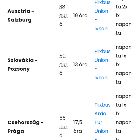
Flixbus
38
ta 2x
Ausztria -
Union
eur
19 óra
1x
Salzburg
-
ó
napon
Ivkoni
ta
napon
Flixbus
50
ta 1x
Szlovákia -
Union
eur
13 óra
1x
Pozsony
-
ó
napon
Ivkoni
ta
napon
Flixbus
ta 1x
Arda
1x
55
Csehország -
17,5
Tur
napon
eur
Prága
óra
Union
ta
ó
-
1x