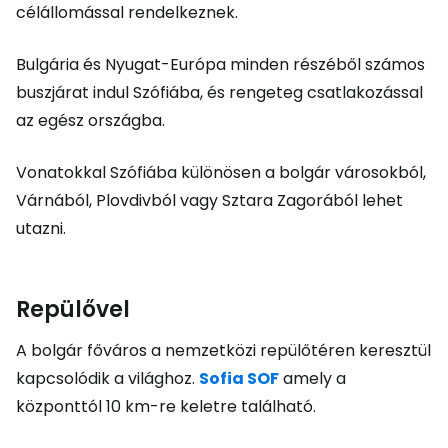
célállomással rendelkeznek.
Bulgária és Nyugat-Európa minden részéből számos
buszjárat indul Szófiába, és rengeteg csatlakozással
az egész országba.
Vonatokkal Szófiába különösen a bolgár városokból,
Várnából, Plovdivból vagy Sztara Zagorából lehet
utazni.
Repülővel
A bolgár főváros a nemzetközi repülőtéren keresztül
kapcsolódik a világhoz.
Sofia SOF
amely a
központtól 10 km-re keletre található.