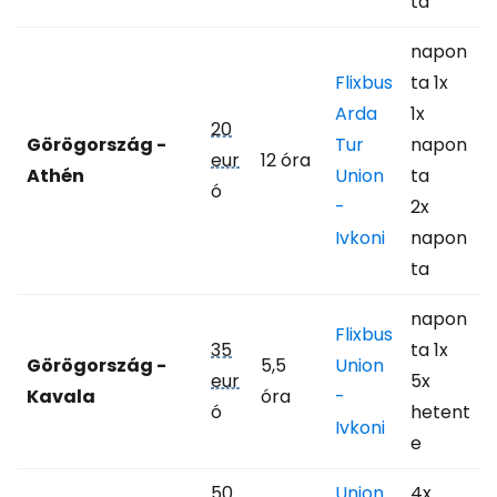
ta
napon
Flixbus
ta 1x
Arda
1x
20
Görögország -
Tur
napon
eur
12 óra
Athén
Union
ta
ó
-
2x
Ivkoni
napon
ta
napon
Flixbus
35
ta 1x
Görögország -
5,5
Union
eur
5x
Kavala
óra
-
ó
hetent
Ivkoni
e
50
Union
4x