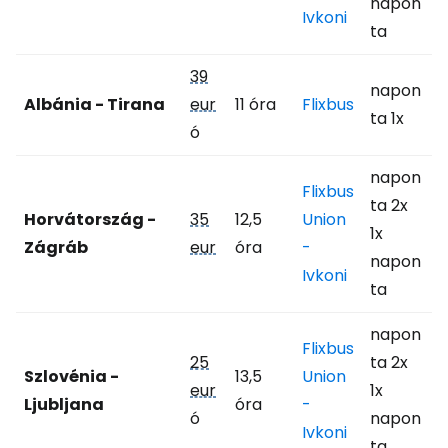
napon
Ivkoni
ta
39
napon
Albánia - Tirana
eur
11 óra
Flixbus
ta 1x
ó
napon
Flixbus
ta 2x
Horvátország -
35
12,5
Union
1x
Zágráb
eur
óra
-
napon
Ivkoni
ta
napon
Flixbus
25
ta 2x
Szlovénia -
13,5
Union
eur
1x
Ljubljana
óra
-
ó
napon
Ivkoni
ta