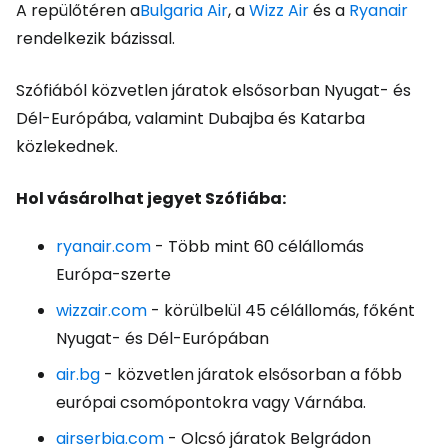
A repülőtéren a
Bulgaria Air
, a
Wizz Air
és a
Ryanair
rendelkezik bázissal.
Szófiából közvetlen járatok elsősorban Nyugat- és
Dél-Európába, valamint Dubajba és Katarba
közlekednek.
Hol vásárolhat jegyet Szófiába:
ryanair.com
- Több mint 60 célállomás
Európa-szerte
wizzair.com
- körülbelül 45 célállomás, főként
Nyugat- és Dél-Európában
air.bg
- közvetlen járatok elsősorban a főbb
európai csomópontokra vagy Várnába.
airserbia.com
- Olcsó járatok Belgrádon