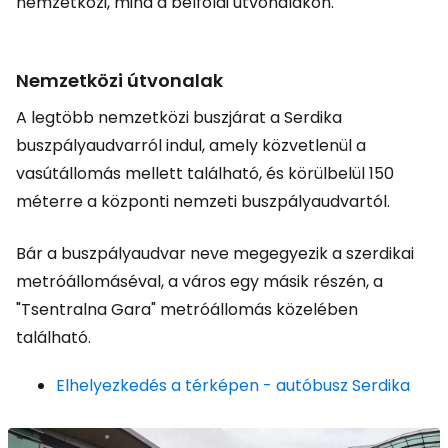
nemzetközi, mind a belföldi útvonalakon.
Nemzetközi útvonalak
A legtöbb nemzetközi buszjárat a Serdika
buszpályaudvarról indul, amely közvetlenül a
vasútállomás mellett található, és körülbelül 150
méterre a központi nemzeti buszpályaudvartól.
Bár a buszpályaudvar neve megegyezik a szerdikai
metróállomáséval, a város egy másik részén, a
"Tsentralna Gara" metróállomás közelében
található.
Elhelyezkedés a térképen - autóbusz Serdika