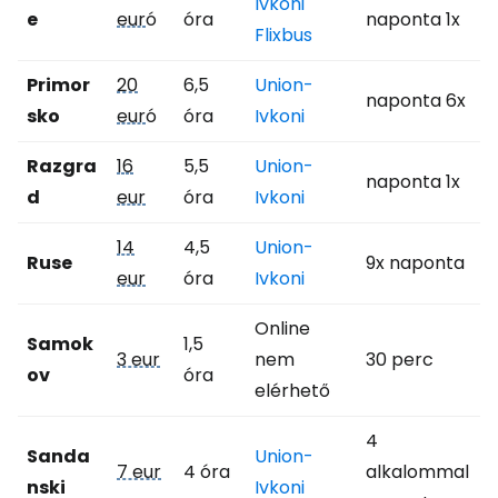
Ivkoni
e
eur
ó
óra
naponta 1x
Flixbus
Primor
20
6,5
Union-
naponta 6x
sko
eur
ó
óra
Ivkoni
Razgra
16
5,5
Union-
naponta 1x
d
eur
óra
Ivkoni
14
4,5
Union-
Ruse
9x naponta
eur
óra
Ivkoni
Online
Samok
1,5
3 eur
nem
30 perc
ov
óra
elérhető
4
Sanda
Union-
7 eur
4 óra
alkalommal
nski
Ivkoni