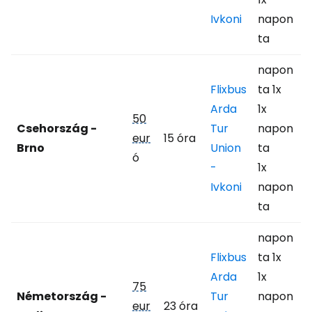
Ivkoni
napon
ta
napon
Flixbus
ta 1x
Arda
1x
50
Csehország -
Tur
napon
eur
15 óra
Brno
Union
ta
ó
-
1x
Ivkoni
napon
ta
napon
Flixbus
ta 1x
Arda
1x
75
Németország -
Tur
napon
eur
23 óra