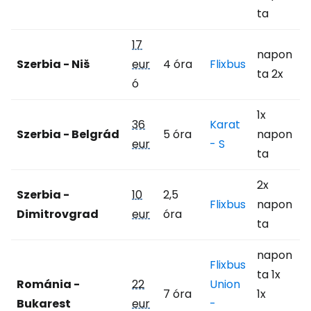
ta
17
napon
Szerbia - Niš
eur
4 óra
Flixbus
ta 2x
ó
1x
36
Karat
Szerbia - Belgrád
5 óra
napon
eur
- S
ta
2x
Szerbia -
10
2,5
Flixbus
napon
Dimitrovgrad
eur
óra
ta
napon
Flixbus
ta 1x
Románia -
22
Union
7 óra
1x
Bukarest
eur
-