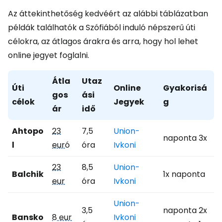
Az áttekinthetőség kedvéért az alábbi táblázatban
példák találhatók a Szófiából induló népszerű úti
célokra, az átlagos árakra és arra, hogy hol lehet
online jegyet foglalni.
Átla
Utaz
Úti
Online
Gyakorisá
gos
ási
célok
Jegyek
g
ár
idő
Ahtopo
23
7,5
Union-
naponta 3x
l
eur
ó
óra
Ivkoni
23
8,5
Union-
Balchik
1x naponta
eur
óra
Ivkoni
Union-
3,5
naponta 2x
Bansko
8 eur
Ivkoni