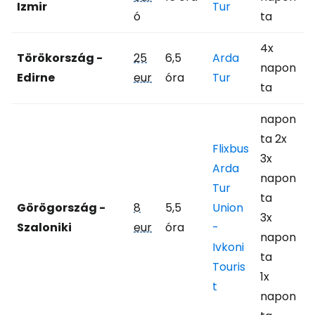
Izmir
Tur
ó
ta
4x
Törökország -
25
6,5
Arda
napon
Edirne
eur
óra
Tur
ta
napon
ta 2x
Flixbus
3x
Arda
napon
Tur
ta
Görögország -
8
5,5
Union
3x
Szaloniki
eur
óra
-
napon
Ivkoni
ta
Touris
1x
t
napon