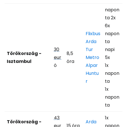
napon
ta 2x
6x
Flixbus
napon
Arda
ta
30
Tur
napi
Törökország -
8,5
eur
Metro
5x
Isztambul
óra
ó
Alpar
1x
Huntu
napon
r
ta
1x
napon
ta
43
1x
Törökország -
Arda
eur
15 óra
napon