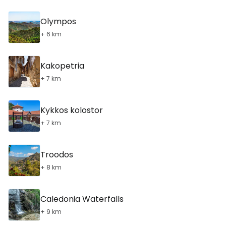
Olympos
+ 6 km
Kakopetria
+ 7 km
Kykkos kolostor
+ 7 km
Troodos
+ 8 km
Caledonia Waterfalls
+ 9 km