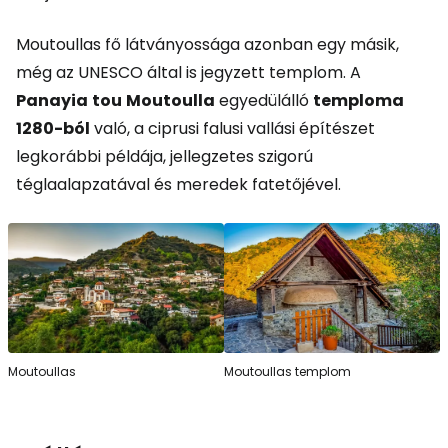
Moutoullas fő látványossága azonban egy másik,
még az UNESCO által is jegyzett templom. A
Panayia
tou
Moutoulla
egyedülálló
temploma
1280-ból
való, a ciprusi falusi vallási építészet
legkorábbi példája, jellegzetes szigorú
téglaalapzatával és meredek fatetőjével.
Moutoullas
Moutoullas templom