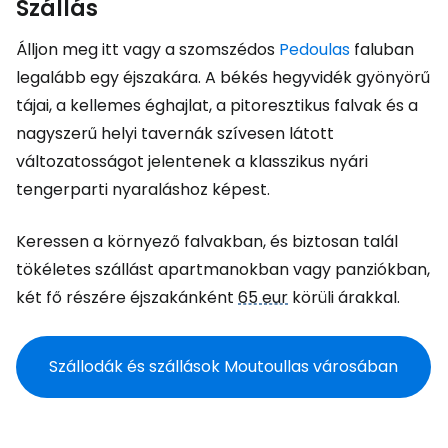
Szállás
Álljon meg itt vagy a szomszédos
Pedoulas
faluban
legalább egy éjszakára. A békés hegyvidék gyönyörű
tájai, a kellemes éghajlat, a pitoresztikus falvak és a
nagyszerű helyi tavernák szívesen látott
változatosságot jelentenek a klasszikus nyári
tengerparti nyaraláshoz képest.
Keressen a környező falvakban, és biztosan talál
tökéletes szállást apartmanokban vagy panziókban,
két fő részére éjszakánként
65 eur
körüli árakkal.
Szállodák és szállások Moutoullas városában