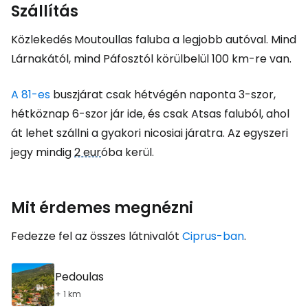
Szállítás
Közlekedés
Moutoullas faluba a legjobb autóval. Mind
Lárnakától, mind Páfosztól körülbelül 100 km-re van.
A 81-es
buszjárat csak hétvégén naponta 3-szor,
hétköznap 6-szor jár ide, és csak Atsas faluból, ahol
át lehet szállni a gyakori nicosiai járatra. Az egyszeri
jegy mindig
2 eur
óba kerül.
Mit érdemes megnézni
Fedezze fel az összes látnivalót
Ciprus-ban
.
Pedoulas
+ 1 km