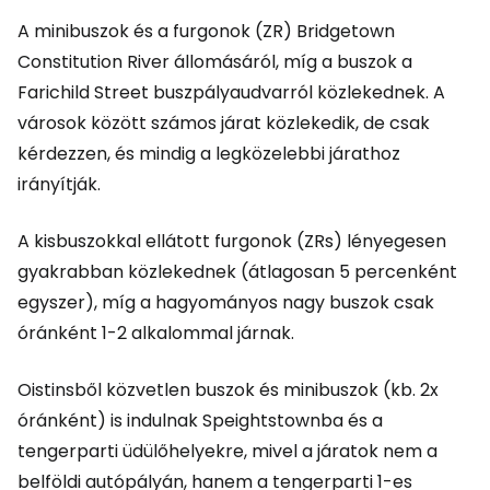
A minibuszok és a furgonok (ZR) Bridgetown
Constitution River állomásáról, míg a buszok a
Farichild Street buszpályaudvarról közlekednek. A
városok között számos járat közlekedik, de csak
kérdezzen, és mindig a legközelebbi járathoz
irányítják.
A kisbuszokkal ellátott furgonok (ZRs) lényegesen
gyakrabban közlekednek (átlagosan 5 percenként
egyszer), míg a hagyományos nagy buszok csak
óránként 1-2 alkalommal járnak.
Oistinsből közvetlen buszok és minibuszok (kb. 2x
óránként) is indulnak Speightstownba és a
tengerparti üdülőhelyekre, mivel a járatok nem a
belföldi autópályán, hanem a tengerparti 1-es