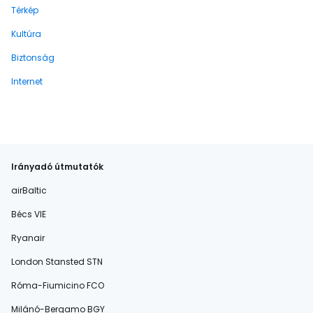
Térkép
Kultúra
Biztonság
Internet
Irányadó útmutatók
airBaltic
Bécs VIE
Ryanair
London Stansted STN
Róma-Fiumicino FCO
Milánó-Bergamo BGY