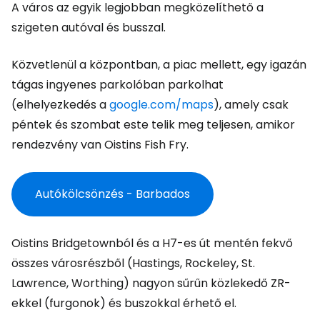
A város az egyik legjobban megközelíthető a
szigeten autóval és busszal.
Közvetlenül a központban, a piac mellett, egy igazán
tágas ingyenes parkolóban parkolhat
(elhelyezkedés a
google.com/maps
), amely csak
péntek és szombat este telik meg teljesen, amikor
rendezvény van
Oistins Fish Fry
.
Autókölcsönzés - Barbados
Oistins Bridgetownból és a H7-es út mentén fekvő
összes városrészből (Hastings, Rockeley, St.
Lawrence, Worthing) nagyon sűrűn közlekedő ZR-
ekkel (furgonok) és buszokkal érhető el.