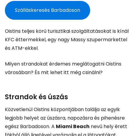
Szálláskeresés Barbadoson
Oistins teljes körű turisztikai szolgáltatásokat is kínál
KFC éttermekkel, egy nagy Massy szupermarkettel
és ATM-ekkel.
Milyen strandokat érdemes meglátogatni Oistins
városában? És mit lehet itt még csinálni?
Strandok és úszás
Közvetlenül Oistins központjában találja az egyik
legjobb helyet az úszásra, napozásra és pihenésre
egész Barbadoson. A
Miami Beach
nevű hely érett
fákból álló ligetével varázsolja el a látogatókat,