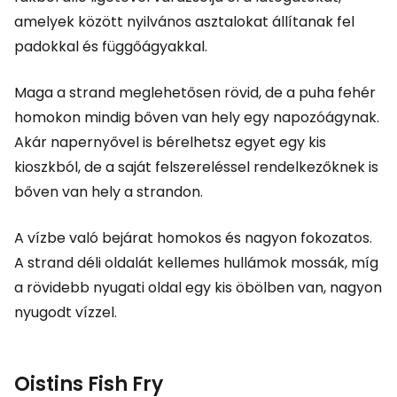
amelyek között nyilvános asztalokat állítanak fel
padokkal és függőágyakkal.
Maga a strand meglehetősen rövid, de a puha fehér
homokon mindig bőven van hely egy napozóágynak.
Akár napernyővel is bérelhetsz egyet egy kis
kioszkból, de a saját felszereléssel rendelkezőknek is
bőven van hely a strandon.
A vízbe való bejárat homokos és nagyon fokozatos.
A strand déli oldalát kellemes hullámok mossák, míg
a rövidebb nyugati oldal egy kis öbölben van, nagyon
nyugodt vízzel.
Oistins Fish Fry