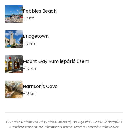
Pebbles Beach
+ 7 km
Bridgetown
+ 8 km
Mount Gay Rum lepárló üzem
+ 10 km
Harrison's Cave
+ 13 km
Ez a cikk tartalmazhat partneri linkeket, amelyekből szerkesztőségünk
jutalékot kaphat, ha rákattint a linkre. Lásd a
Hirdetési irányelvek