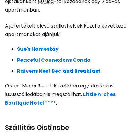
éjszakánként
80 usd
-tól kezdődnek egy 2 ágyas
apartmanban.
A jól értékelt olcsó szálláshelyek közül a következő
apartmanokat ajánljuk:
Sue's Homestay
Peaceful Connexions Condo
Raivens Nest Bed and Breakfast
.
Oistins Miami Beach közelében egy klasszikus
luxusszállodában is megszállhat.
Little Arches
Boutique Hotel ****
.
Szállítás Oistinsbe