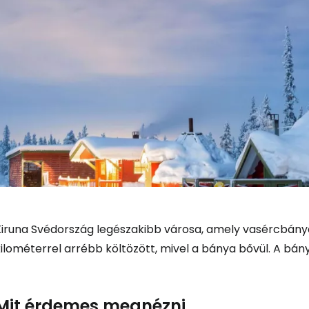
Kiruna Svédország legészakibb városa, amely vasércbány
kilométerrel arrébb költözött, mivel a bánya bővül. A bá
Bejelentkez
Mit érdemes megnézni