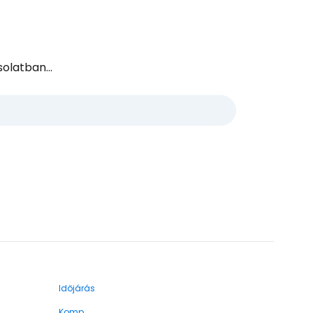
olatban...
Időjárás
Komp