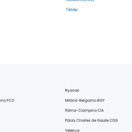
Térkép
Ryanair
ino FCO
Milánó-Bergamo BGY
Róma-Ciampino CIA
Párizs Charles de Gaulle CDG
Velence