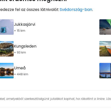
... az utazási közösség világszerte
edezze fel az összes látnivalót
Svédország-ban
.
Fol
Jukkasjärvi
+ 15 km
Foly
Kungsleden
+ 93 km
Fol
Umeå
+ 448 km
keket, amelyekből szerkesztőségünk jutalékot kaphat, ha rákattint a linkre. L