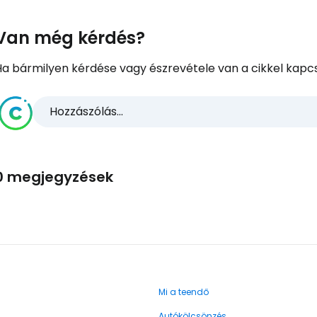
Van még kérdés?
Ha bármilyen kérdése vagy észrevétele van a cikkel kapcs
Hozzászólás...
0 megjegyzések
Mi a teendő
Autókölcsönzés