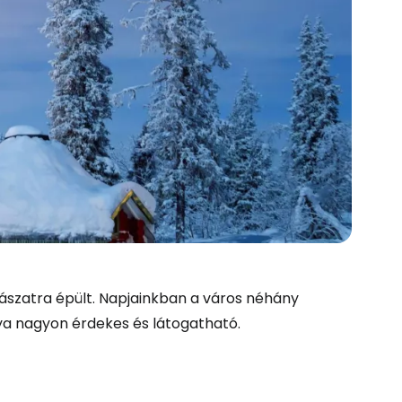
ászatra épült. Napjainkban a város néhány
nya nagyon érdekes és látogatható.
és a Cestee-be