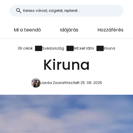
Mi a teendő
Időjárás
Hozzáférés
Úti célok
Svédország
Mit kell látni
Kiruna
Kiruna
Jarda Zaoral
frissített 25. 08. 2025