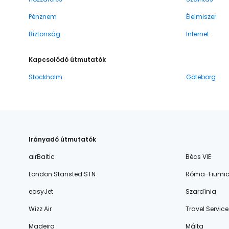
Pénznem
Élelmiszer
Biztonság
Internet
Kapcsolódó útmutatók
Stockholm
Göteborg
Irányadó útmutatók
airBaltic
Bécs VIE
London Stansted STN
Róma-Fiumic
easyJet
Szardínia
Wizz Air
Travel Service
Madeira
Málta