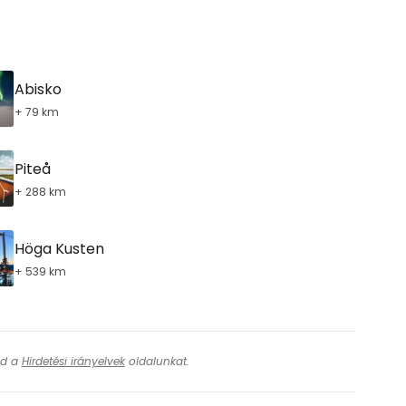
ytatás a Google-lal
Abisko
+ 79 km
tatás a Facebookkal
Piteå
+ 288 km
ytassa e-mailben
Höga Kusten
+ 539 km
ásd a
Hirdetési irányelvek
oldalunkat.