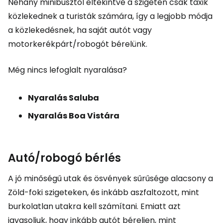
Néhány minibusztól eltekintve a szigeten csak taxik
közlekednek a turisták számára, így a legjobb módja
a közlekedésnek, ha saját autót vagy
motorkerékpárt/robogót bérelünk.
Még nincs lefoglalt nyaralása?
Nyaralás Saluba
Nyaralás Boa Vistára
Autó/robogó bérlés
A jó minőségű utak és ösvények sűrűsége alacsony a
Zöld-foki szigeteken, és inkább aszfaltozott, mint
burkolatlan utakra kell számítani. Emiatt azt
javasoljuk, hogy inkább autót béreljen, mint