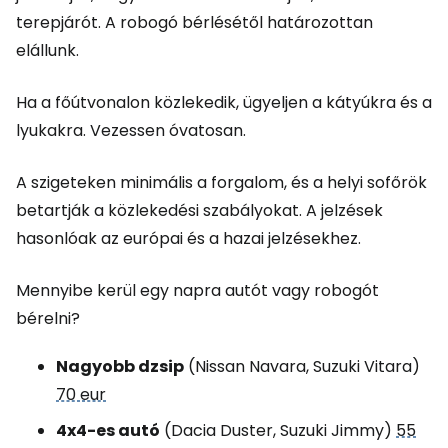
terepjárót. A robogó bérlésétől határozottan
elállunk.
Ha a főútvonalon közlekedik, ügyeljen a kátyúkra és a
lyukakra. Vezessen óvatosan.
A szigeteken minimális a forgalom, és a helyi sofőrök
betartják a közlekedési szabályokat. A jelzések
hasonlóak az európai és a hazai jelzésekhez.
Mennyibe kerül egy napra autót vagy robogót
bérelni?
Nagyobb dzsip
(Nissan Navara, Suzuki Vitara)
70 eur
4x4-es autó
(Dacia Duster, Suzuki Jimmy)
55