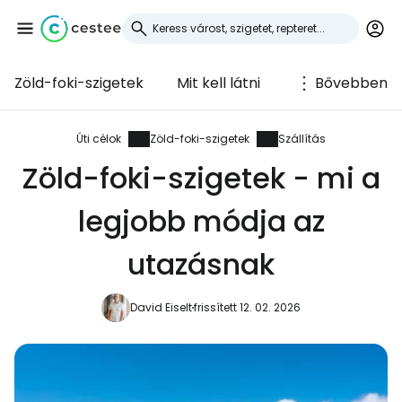
Zöld-foki-szigetek
Mit kell látni
Bővebben
Bejelentkezés a
Cestee-be
Úti célok
Zöld-foki-szigetek
Szállítás
Zöld-foki-szigetek - mi a
... az utazási közösség világszerte
legjobb módja az
Folytatás a Google-lal
utazásnak
David Eiselt
frissített 12. 02. 2026
Folytatás a Facebookkal
Folytassa e-mailben