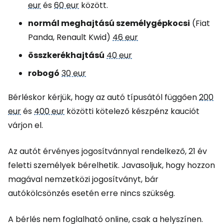
eur
és
60 eur
között.
normál meghajtású személygépkocsi
(Fiat
Panda, Renault Kwid)
46 eur
összkerékhajtású
40 eur
robogó
30 eur
Bérléskor kérjük, hogy az autó típusától függően
200
eur
és
400 eur
közötti kötelező készpénz kauciót
várjon el.
Az autót érvényes jogosítvánnyal rendelkező, 21 év
feletti személyek bérelhetik. Javasoljuk, hogy hozzon
magával nemzetközi jogosítványt, bár
autókölcsönzés esetén erre nincs szükség.
A bérlés nem foglalható online, csak a helyszínen.