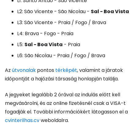
L1: Santo Antão - São Vicente
L2: São Vicente - São Nicolau -
Sal - Boa Vista
L3: São Vicente - Praia / Fogo / Brava
L4: Brava - Fogo - Praia
L5:
Sal - Boa Vista
- Praia
L6: São Nicolau - Praia / Fogo / Brava
Az
útvonalak
pontos
térképét
, valamint a járatok
időpontját a hajózási társaság honlapján találja.
A jegyeket legalább 2 órával az indulás előtt kell
megvásárolni, és az online fizetésnél csak a VISA-t
fogadják el. További információkért látogasson el a
cvinterilhas.cv
weboldalra.