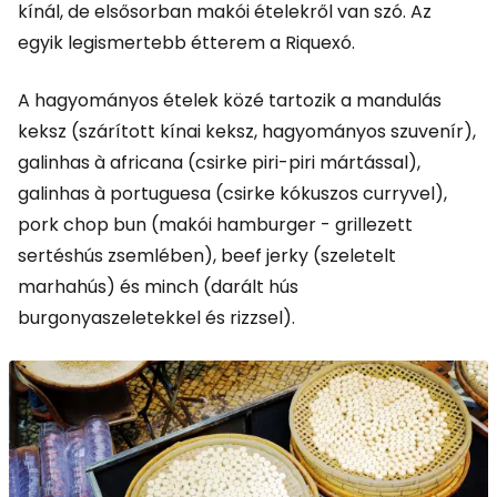
kínál, de elsősorban makói ételekről van szó. Az
egyik legismertebb étterem a Riquexó.
A hagyományos ételek közé tartozik a mandulás
keksz (szárított kínai keksz, hagyományos szuvenír),
galinhas à africana (csirke piri-piri mártással),
galinhas à portuguesa (csirke kókuszos curryvel),
pork chop bun (makói hamburger - grillezett
sertéshús zsemlében), beef jerky (szeletelt
marhahús) és minch (darált hús
burgonyaszeletekkel és rizzsel).