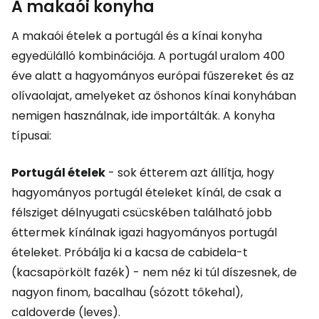
A makaói konyha
A makaói ételek a portugál és a kínai konyha
egyedülálló kombinációja. A portugál uralom 400
éve alatt a hagyományos európai fűszereket és az
olívaolajat, amelyeket az őshonos kínai konyhában
nemigen használnak, ide importálták. A konyha
típusai:
Portugál ételek
- sok étterem azt állítja, hogy
hagyományos portugál ételeket kínál, de csak a
félsziget délnyugati csücskében található jobb
éttermek kínálnak igazi hagyományos portugál
ételeket. Próbálja ki a kacsa de cabidela-t
(kacsapörkölt fazék) - nem néz ki túl díszesnek, de
nagyon finom, bacalhau (sózott tőkehal),
caldoverde (leves).