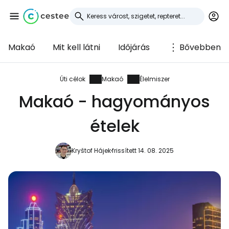
Makaó
Mit kell látni
Időjárás
Bővebben
Bejelentkezés a
Cestee-be
Úti célok
Makaó
Élelmiszer
Makaó - hagyományos
... az utazási közösség világszerte
ételek
Folytatás a Google-lal
Kryštof Hájek
frissített 14. 08. 2025
Folytatás a Facebookkal
Folytassa e-mailben