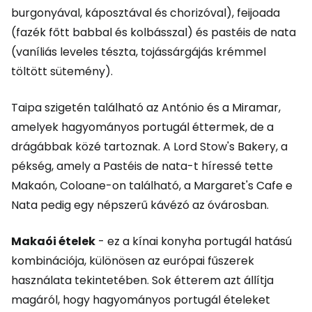
burgonyával, káposztával és chorizóval), feijoada
(fazék főtt babbal és kolbásszal) és pastéis de nata
(vaníliás leveles tészta, tojássárgájás krémmel
töltött sütemény).
Taipa szigetén található az António és a Miramar,
amelyek hagyományos portugál éttermek, de a
drágábbak közé tartoznak. A Lord Stow's Bakery, a
pékség, amely a Pastéis de nata-t híressé tette
Makaón, Coloane-on található, a Margaret's Cafe e
Nata pedig egy népszerű kávézó az óvárosban.
Makaói ételek
- ez a kínai konyha portugál hatású
kombinációja, különösen az európai fűszerek
használata tekintetében. Sok étterem azt állítja
magáról, hogy hagyományos portugál ételeket