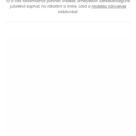
Ez a cikk tartalmazhat partneri linkeket, amelyekből szerkesztőségünk
jutalékot kaphat, ha rákattint a linkre. Lásd a
Hirdetési irányelvek
oldalunkat.