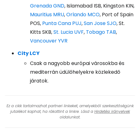
Grenada GND
, Islamabad ISB, Kingston KIN,
Mauritius MRU
,
Orlando MCO
, Port of Spain
POS,
Punta Cana PUJ
,
San Jose SJO
, St.
Kitts SKB,
St. Lucia UVF
,
Tobago TAB
,
Vancouver YVR
City LCY
Csak a nagyobb európai városokba és
mediterrán üdülőhelyekre közlekedő
járatok.
Ez a cikk tartalmazhat partneri linkeket, amelyekből szerkesztőségünk
jutalékot kaphat, ha rákattint a linkre. Lásd a
Hirdetési irányelvek
oldalunkat.