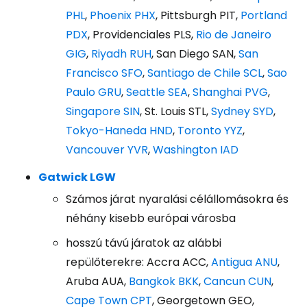
PHL
,
Phoenix PHX
, Pittsburgh PIT,
Portland
PDX
, Providenciales PLS,
Rio de Janeiro
GIG
,
Riyadh RUH
, San Diego SAN,
San
Francisco SFO
,
Santiago de Chile SCL
,
Sao
Paulo GRU
,
Seattle SEA
,
Shanghai PVG
,
Singapore SIN
, St. Louis STL,
Sydney SYD
,
Tokyo-Haneda HND
,
Toronto YYZ
,
Vancouver YVR
,
Washington IAD
Gatwick LGW
Számos járat nyaralási célállomásokra és
néhány kisebb európai városba
hosszú távú járatok az alábbi
repülőterekre:
Accra ACC,
Antigua ANU
,
Aruba AUA,
Bangkok BKK
,
Cancun CUN
,
Cape Town CPT
, Georgetown GEO,