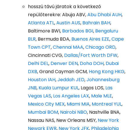
hosszú távú járatok a következő
repülőterekre:
Abuja ABV,
Abu Dhabi AUH
,
Atlanta ATL
,
Austin AUS
,
Bahrain BAH
,
Baltimore BWI,
Barbados BGI
,
Bengaluru
BLR
, Bermuda BDA,
Buenos Aires EZE
,
Cape
Town CPT
,
Chennai MAA
,
Chicago ORD
,
Cincinnati CVG,
Dallas/Fort Worth DFW
,
Delhi DEL
,
Denver DEN
,
Doha DOH
,
Dubai
DXB
, Grand Cayman GCM,
Hong Kong HKG
,
Houston IAH
,
Jeddah JED
,
Johannesburg
JNB
,
Kuala Lumpur KUL
, Lagos LOS,
Las
Vegas LAS
,
Los Angeles LAX
,
Male MLE
,
Mexico City MEX
,
Miami MIA
,
Montreal YUL
,
Mumbai BOM
,
Nairobi NBO
, Nashville BNA,
Nassau NAS, New Orleans MSY,
New York
Newark EWR
,
New York JFK
,
Philadelphia