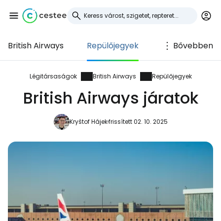
British Airways
Repülőjegyek
Bővebben
Bejelentkezés a
Cestee-be
Légitársaságok
British Airways
Repülőjegyek
British Airways járatok
... az utazási közösség világszerte
Kryštof Hájek
frissített 02. 10. 2025
Folytatás a Google-lal
Folytatás a Facebookkal
Folytassa e-mailben