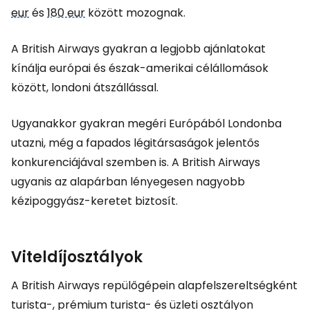
eur
és
180 eur
között mozognak.
A British Airways gyakran a legjobb ajánlatokat
kínálja európai és észak-amerikai célállomások
között, londoni átszállással.
Ugyanakkor gyakran megéri Európából Londonba
utazni, még a fapados légitársaságok jelentős
konkurenciájával szemben is. A British Airways
ugyanis az alapárban lényegesen nagyobb
kézipoggyász-keretet biztosít.
Viteldíjosztályok
A British Airways repülőgépein alapfelszereltségként
turista-, prémium turista- és üzleti osztályon