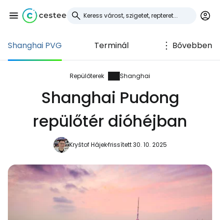
Shanghai PVG
Terminál
Bővebben
Bejelentkezés a
Cestee-be
Repülőterek
Shanghai
Shanghai Pudong
... az utazási közösség világszerte
repülőtér dióhéjban
Folytatás a Google-lal
Kryštof Hájek
frissített 30. 10. 2025
Folytatás a Facebookkal
Folytassa e-mailben