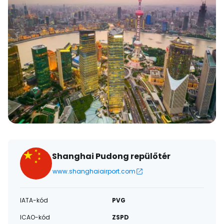
Shanghai Pudong repülőtér
www.shanghaiairport.com
IATA-kód
PVG
ICAO-kód
ZSPD