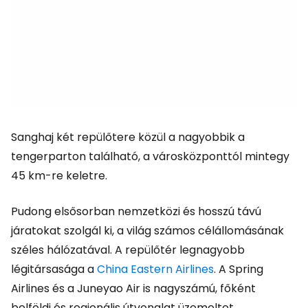
Sanghaj két repülőtere közül a nagyobbik a
tengerparton található, a városközponttól mintegy
45 km-re keletre.
Pudong elsősorban nemzetközi és hosszú távú
járatokat szolgál ki, a világ számos célállomásának
széles hálózatával. A repülőtér legnagyobb
légitársasága a
China Eastern Airlines
. A Spring
Airlines és a Juneyao Air is nagyszámú, főként
belföldi és regionális útvonalat üzemeltet.