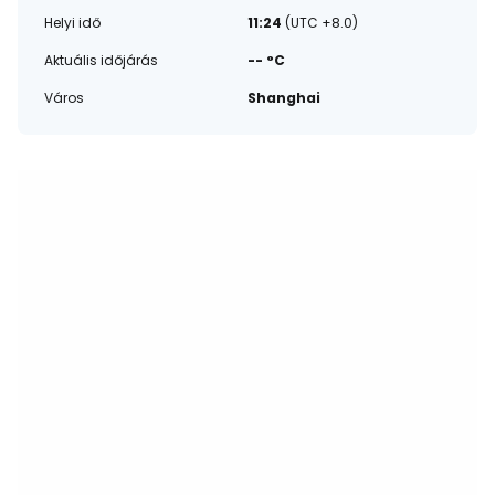
Helyi idő
11:24
(UTC +8.0)
Aktuális időjárás
-- °C
Város
Shanghai