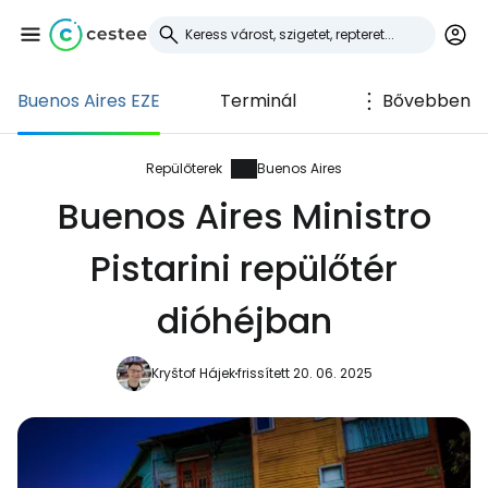
Buenos Aires EZE
Terminál
Bővebben
Bejelentkezés a
Cestee-be
Repülőterek
Buenos Aires
Buenos Aires Ministro
... az utazási közösség világszerte
Pistarini repülőtér
Folytatás a Google-lal
dióhéjban
Kryštof Hájek
frissített 20. 06. 2025
Folytatás a Facebookkal
Folytassa e-mailben