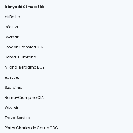
Irányadó útmutatók
airBaltic
Bécs VIE
Ryanair
London Stansted STN
Róma-Fiumicino FCO
Milánó-Bergamo BGY
easyJet
Szardínia
Róma-Ciampino CIA
Wizz Air
Travel Service
Párizs Charles de Gaulle CDG