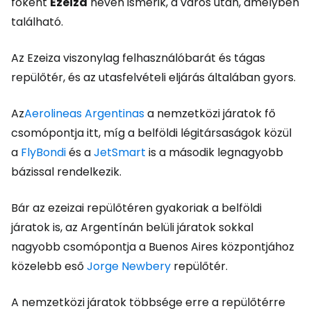
főként
Ezeiza
néven ismerik, a város után, amelyben
található.
Az Ezeiza viszonylag felhasználóbarát és tágas
repülőtér, és az utasfelvételi eljárás általában gyors.
Az
Aerolineas Argentinas
a nemzetközi járatok fő
csomópontja itt, míg a belföldi légitársaságok közül
a
FlyBondi
és a
JetSmart
is a második legnagyobb
bázissal rendelkezik.
Bár az ezeizai repülőtéren gyakoriak a belföldi
járatok is, az Argentínán belüli járatok sokkal
nagyobb csomópontja a Buenos Aires központjához
közelebb eső
Jorge Newbery
repülőtér.
A nemzetközi járatok többsége erre a repülőtérre