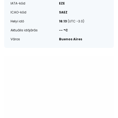
IATA-kód
EZE
ICAO-kód
SAEZ
Helyi idő
16:13
(UTC -3.0)
Aktuális időjárás
-- °C
Város
Buenos Aires