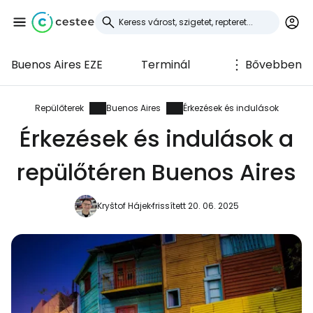
Buenos Aires EZE
Terminál
Bővebben
Bejelentkezés a
Cestee-be
Repülőterek
Buenos Aires
Érkezések és indulások
Érkezések és indulások a
... az utazási közösség világszerte
repülőtéren Buenos Aires
Folytatás a Google-lal
Kryštof Hájek
frissített 20. 06. 2025
Folytatás a Facebookkal
Folytassa e-mailben