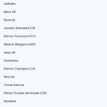
airBaltic
Bécs VIE
Ryanair
London Stansted STN
Róma-Fiumicino FCO
Milánó-Bergamo BGY
easyJet
Szardínia
Róma-Ciampino CIA
Wizz Air
Travel Service
Párizs Charles de Gaulle CDG
Madeira