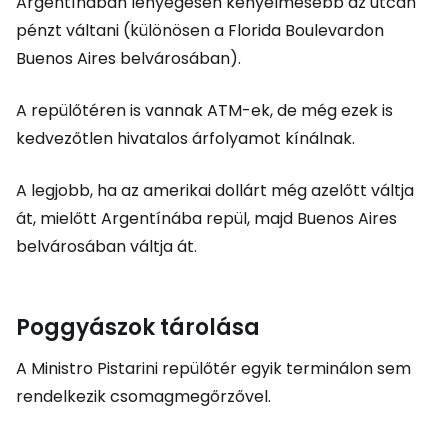
Argentínában lényegesen kényelmesebb az utcán
pénzt váltani (különösen a Florida Boulevardon
Buenos Aires belvárosában).
A repülőtéren is vannak ATM-ek, de még ezek is
kedvezőtlen hivatalos árfolyamot kínálnak.
A legjobb, ha az amerikai dollárt még azelőtt váltja
át, mielőtt Argentínába repül, majd Buenos Aires
belvárosában váltja át.
Poggyászok tárolása
A Ministro Pistarini repülőtér egyik terminálon sem
rendelkezik csomagmegőrzővel.