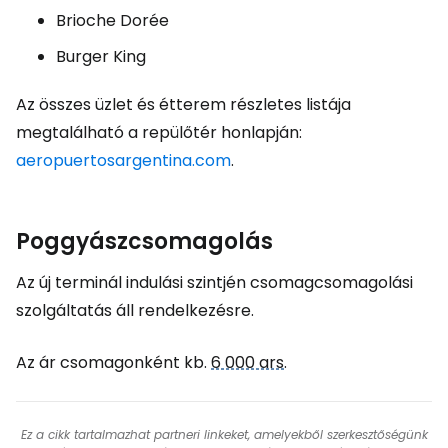
Brioche Dorée
Burger King
Az összes üzlet és étterem részletes listája
megtalálható a repülőtér honlapján:
aeropuertosargentina.com
.
Poggyászcsomagolás
Az új terminál indulási szintjén csomagcsomagolási
szolgáltatás áll rendelkezésre.
Az ár csomagonként kb.
6 000 ars
.
Ez a cikk tartalmazhat partneri linkeket, amelyekből szerkesztőségünk