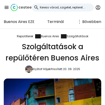
Buenos Aires EZE
Terminál
Bővebben
Bejelentkezés a
Cestee-be
Repülőterek
Buenos Aires
Szolgáltatások
Szolgáltatások a
... az utazási közösség világszerte
repülőtéren Buenos Aires
Folytatás a Google-lal
Kryštof Hájek
frissített 20. 06. 2025
Folytatás a Facebookkal
Folytassa e-mailben