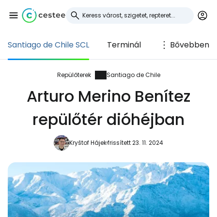
Santiago de Chile SCL
Terminál
Bővebben
Bejelentkezés a
Cestee-be
Repülőterek
Santiago de Chile
Arturo Merino Benítez
... az utazási közösség világszerte
repülőtér dióhéjban
Folytatás a Google-lal
Kryštof Hájek
frissített 23. 11. 2024
Folytatás a Facebookkal
Folytassa e-mailben