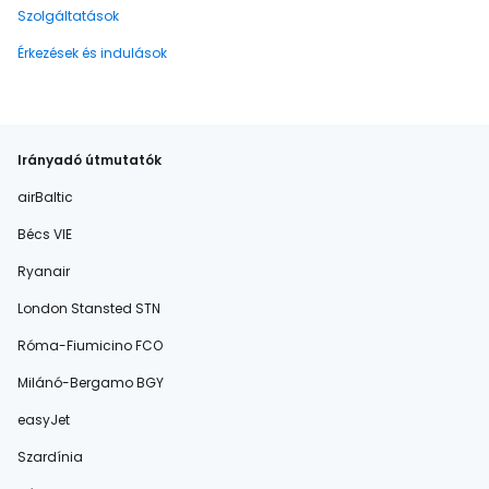
Szolgáltatások
Érkezések és indulások
Irányadó útmutatók
airBaltic
Bécs VIE
Ryanair
London Stansted STN
Róma-Fiumicino FCO
Milánó-Bergamo BGY
easyJet
Szardínia