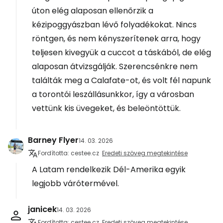
úton elég alaposan ellenőrzik a
kézipoggyászban lévő folyadékokat. Nincs
röntgen, és nem kényszerítenek arra, hogy
teljesen kivegyük a cuccot a táskából, de elég
alaposan átvizsgálják. Szerencsénkre nem
találták meg a Calafate-ot, és volt fél napunk
a torontói leszállásunkkor, így a városban
vettünk kis üvegeket, és beleöntöttük.
Barney Flyer
14. 03. 2026
Fordította: cestee.cz
Eredeti szöveg megtekintése
A Latam rendelkezik Dél-Amerika egyik
legjobb várótermével.
janicek
14. 03. 2026
Fordította: cestee.cz
Eredeti szöveg megtekintése