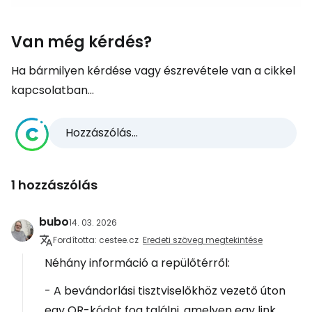
Van még kérdés?
Ha bármilyen kérdése vagy észrevétele van a cikkel
kapcsolatban...
Hozzászólás...
1 hozzászólás
bubo
14. 03. 2026
Fordította: cestee.cz
Eredeti szöveg megtekintése
Néhány információ a repülőtérről:
- A bevándorlási tisztviselőkhöz vezető úton
egy QR-kódot fog találni, amelyen egy link