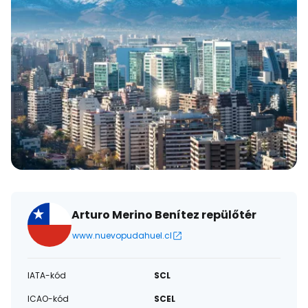
Arturo Merino Benítez repülőtér
www.nuevopudahuel.cl
IATA-kód
SCL
ICAO-kód
SCEL