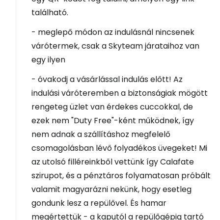
található.
- meglepő módon az indulásnál nincsenek
várótermek, csak a Skyteam járataihoz van
egy ilyen
- óvakodj a vásárlással indulás előtt! Az
indulási váróteremben a biztonságiak mögött
rengeteg üzlet van érdekes cuccokkal, de
ezek nem "Duty Free"-ként működnek, így
nem adnak a szállításhoz megfelelő
csomagolásban lévő folyadékos üvegeket! Mi
az utolsó filléreinkből vettünk így Calafate
szirupot, és a pénztáros folyamatosan próbált
valamit magyarázni nekünk, hogy esetleg
gondunk lesz a repülővel. És hamar
megértettük - a kaputól a repülőgépig tartó