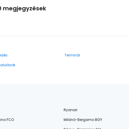
0 megjegyzések
edés
Terminál
indulások
Ryanair
ino FCO
Milánó-Bergamo BGY