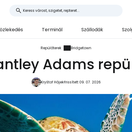
özlekedés
Terminál
Szállodák
Szol
Repülőterek
Bridgetown
antley Adams repül
Kryštof Hájek
frissített 09. 07. 2026