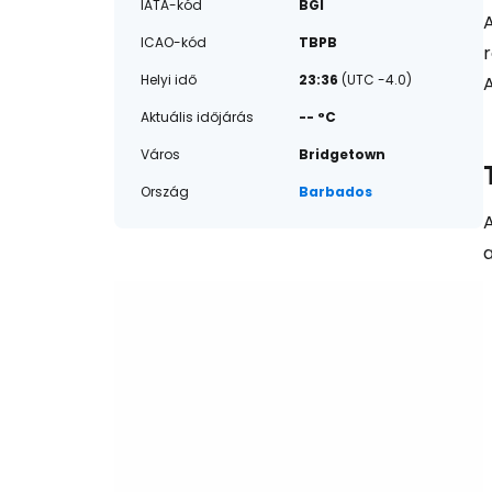
IATA-kód
BGI
ICAO-kód
TBPB
Helyi idő
23:36
(UTC -4.0)
A
Aktuális időjárás
-- °C
Város
Bridgetown
Ország
Barbados
A
a