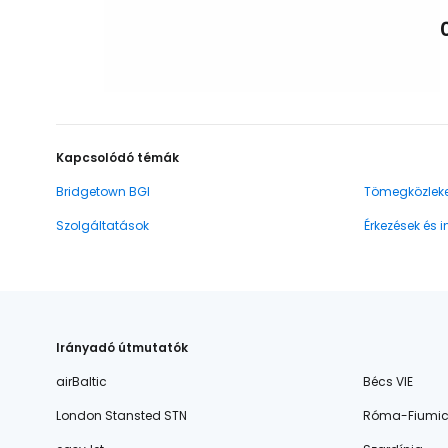
Kapcsolódó témák
Bridgetown BGI
Tömegközlek
Szolgáltatások
Érkezések és 
Irányadó útmutatók
airBaltic
Bécs VIE
London Stansted STN
Róma-Fiumic