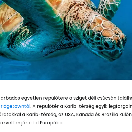
arbados egyetlen repülőtere a sziget déli csúcsán találha
Bridgetowntól
. A repülőtér a Karib-térség egyik legforga
áratokkal a Karib-térség, az USA, Kanada és Brazília kül
özvetlen járattal Európába.
Bejelentkez