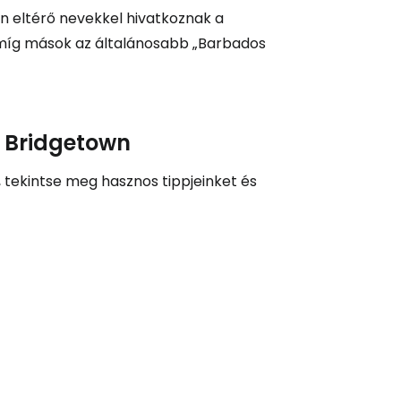
n eltérő nevekkel hivatkoznak a
, míg mások az általánosabb „Barbados
ytatás a Google-lal
l Bridgetown
tatás a Facebookkal
, tekintse meg hasznos tippjeinket és
ytassa e-mailben