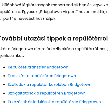
A különböző légitársaságok menetrendjeikben és jegyeike
repülőtérre. Egyesek „Bridgetown Airport” néven említik
... az utazási közösség világszerte
irport” elnevezést használják.
Fol
További utazási tippek a repülőtérrő
Foly
kár a Bridgetown címre érkezik, akár a repülőtérről indul
jánlásainkat:
Repülőtéri transzfer Bridgetown
Fol
Transzfer a repülőtéren Bridgetown
Szállodák a repülőtér közelében Bridgetown
Szolgáltatások a repülőtéren Bridgetown
Érkezések és indulások a repülőtéren Bridgetown