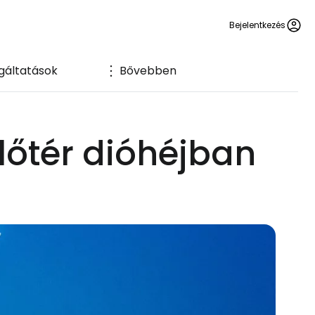
Bejelentkezés
gáltatások
Bővebben
őtér dióhéjban