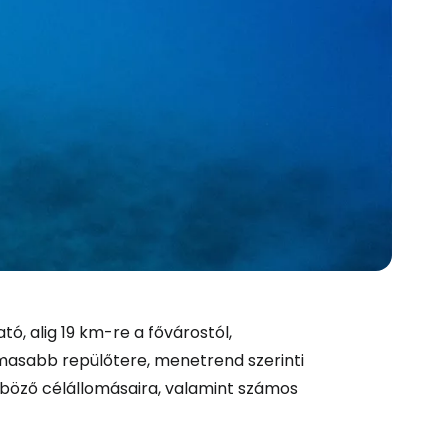
tó, alig 19 km-re a fővárostól,
lmasabb repülőtere, menetrend szerinti
önböző célállomásaira, valamint számos
és a Cestee-be