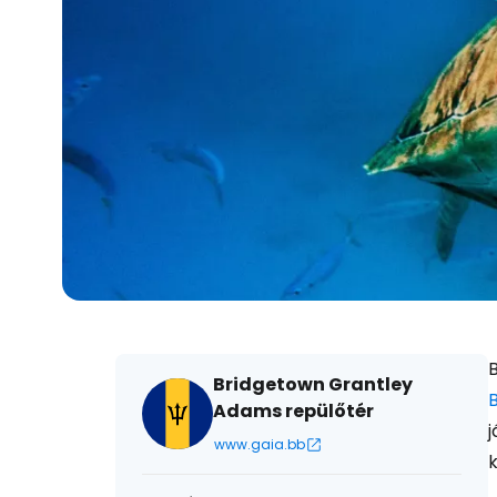
B
Bridgetown Grantley
Adams repülőtér
j
www.gaia.bb
k