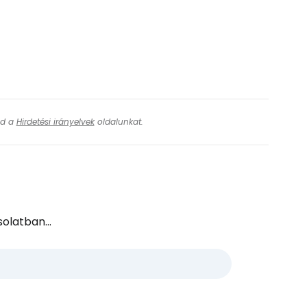
ásd a
Hirdetési irányelvek
oldalunkat.
olatban...