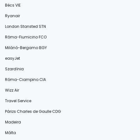
Bécs VIE
Ryanair
London Stansted STN
Róma-Fiumicino FCO
Milánó-Bergamo BGY
easyJet
Szardínia
Róma-Ciampino CIA
Wizz Air
Travel Service
Párizs Charles de Gaulle CDG
Madeira
Málta