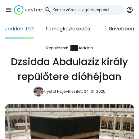
Jeddah JED
Tömegközlekedés
Bővebben
Bejelentkezés a
Cestee-be
Repülőterek
Jeddah
Dzsidda Abdulaziz király
... az utazási közösség világszerte
repülőtere dióhéjban
Folytatás a Google-lal
Kryštof Hájek
frissített 04. 01. 2025
Folytatás a Facebookkal
Folytassa e-mailben