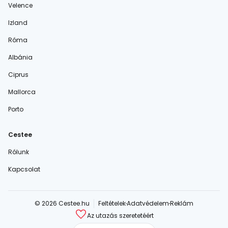
Velence
Izland
Róma
Albánia
Ciprus
Mallorca
Porto
Cestee
Rólunk
Kapcsolat
© 2026 Cestee.hu
Feltételek
Adatvédelem
Reklám
Az utazás szeretetéért
cestee.com