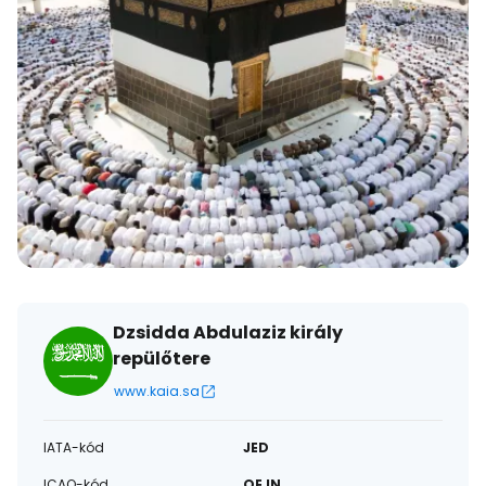
Dzsidda Abdulaziz király
repülőtere
www.kaia.sa
IATA-kód
JED
ICAO-kód
OEJN