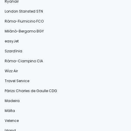
Ryanair
London Stansted STN
Róma-Fiumicino FCO
Milánó-Bergamo BGY
easyJet
Szardínia
Róma-Ciampino CIA
Wizz Air
Travel Service
Párizs Charles de Gaulle CDG
Madeira
Málta
Velence
Izland