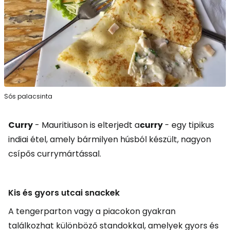
Sós palacsinta
Curry
- Mauritiuson is elterjedt a
curry
- egy tipikus
indiai étel, amely bármilyen húsból készült, nagyon
csípős currymártással.
Kis és gyors utcai snackek
A tengerparton vagy a piacokon gyakran
találkozhat különböző standokkal, amelyek gyors és