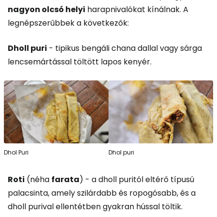
nagyon olcsó helyi
harapnivalókat kínálnak. A
legnépszerűbbek a következők:
Dholl puri
- tipikus bengáli chana dallal vagy sárga
lencsemártással töltött lapos kenyér.
Dhol Puri
Dhol puri
Roti
(néha
farata
) - a dholl puritól eltérő típusú
palacsinta, amely szilárdabb és ropogósabb, és a
dholl purival ellentétben gyakran hússal töltik.