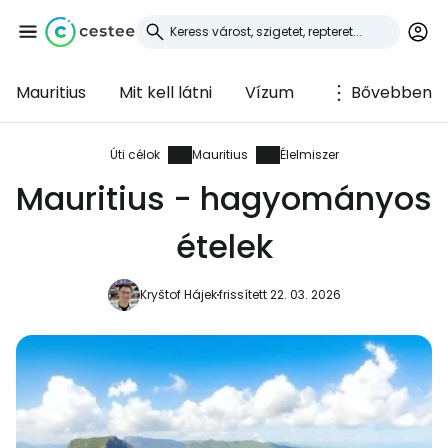
Mauritius
Mit kell látni
Vízum
Bővebben
Bejelentkezés a
Cestee-be
Úti célok
Mauritius
Élelmiszer
Mauritius - hagyományos
... az utazási közösség világszerte
ételek
Folytatás a Google-lal
Kryštof Hájek
frissített 22. 03. 2026
Folytatás a Facebookkal
Folytassa e-mailben