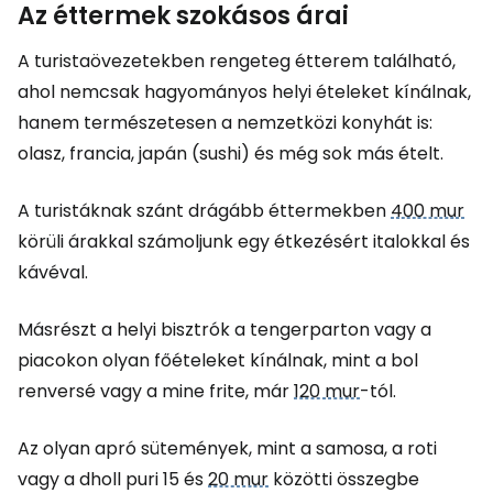
Az éttermek szokásos árai
A turistaövezetekben rengeteg étterem található,
ahol nemcsak hagyományos helyi ételeket kínálnak,
hanem természetesen a nemzetközi konyhát is:
olasz, francia, japán (sushi) és még sok más ételt.
A turistáknak szánt drágább éttermekben
400 mur
körüli árakkal számoljunk egy étkezésért italokkal és
kávéval.
Másrészt a helyi bisztrók a tengerparton vagy a
piacokon olyan főételeket kínálnak, mint a bol
renversé vagy a mine frite, már
120 mur
-tól.
Az olyan apró sütemények, mint a samosa, a roti
vagy a dholl puri 15 és
20 mur
közötti összegbe