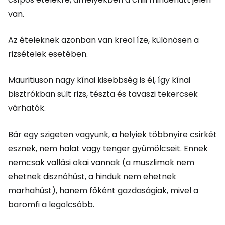
van.
Az ételeknek azonban van kreol íze, különösen a
rizsételek esetében.
Mauritiuson nagy kínai kisebbség is él, így kínai
bisztrókban sült rizs, tészta és tavaszi tekercsek
várhatók.
Bár egy szigeten vagyunk, a helyiek többnyire csirkét
esznek, nem halat vagy tenger gyümölcseit. Ennek
nemcsak vallási okai vannak (a muszlimok nem
ehetnek disznóhúst, a hinduk nem ehetnek
marhahúst), hanem főként gazdaságiak, mivel a
baromfi a legolcsóbb.