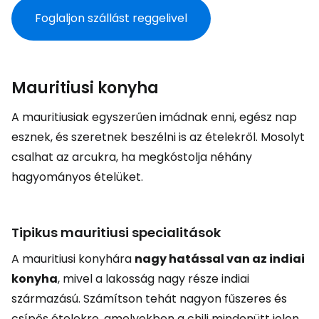
Foglaljon szállást reggelivel
Mauritiusi konyha
A mauritiusiak egyszerűen imádnak enni, egész nap
esznek, és szeretnek beszélni is az ételekről. Mosolyt
csalhat az arcukra, ha megkóstolja néhány
hagyományos ételüket.
Tipikus mauritiusi specialitások
A mauritiusi konyhára
nagy hatással van az indiai
konyha
, mivel a lakosság nagy része indiai
származású. Számítson tehát nagyon fűszeres és
csípős ételekre, amelyekben a chili mindenütt jelen