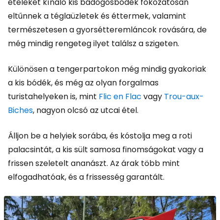
ételeket kínáló kis bádogosbódék fokozatosan
eltűnnek a téglaüzletek és éttermek, valamint
természetesen a gyorsétteremláncok rovására, de
még mindig rengeteg ilyet találsz a szigeten.
Különösen a tengerpartokon még mindig gyakoriak
a kis bódék, és még az olyan forgalmas
turistahelyeken is, mint
Flic en Flac
vagy
Trou-aux-
Biches
, nagyon olcsó az utcai étel.
Álljon be a helyiek sorába, és kóstolja meg a roti
palacsintát, a kis sült samosa finomságokat vagy a
frissen szeletelt ananászt. Az árak több mint
elfogadhatóak, és a frissesség garantált.