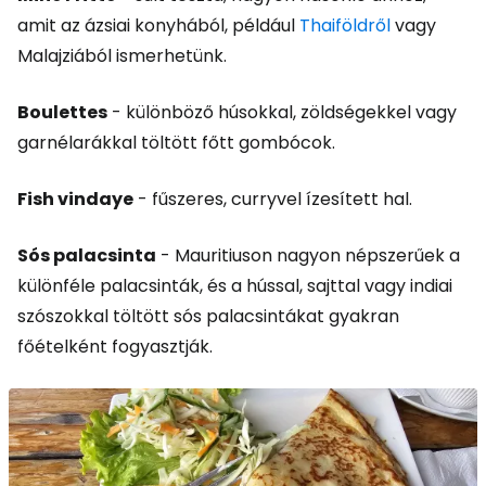
amit az ázsiai konyhából, például
Thaiföldről
vagy
Malajziából ismerhetünk.
Boulettes
- különböző húsokkal, zöldségekkel vagy
garnélarákkal töltött főtt gombócok.
Fish vindaye
- fűszeres, curryvel ízesített hal.
Sós palacsinta
- Mauritiuson nagyon népszerűek a
különféle palacsinták, és a hússal, sajttal vagy indiai
szószokkal töltött sós palacsintákat gyakran
főételként fogyasztják.