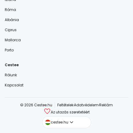
Róma
Albánia
Ciprus
Mallorca
Porto
Cestee
Rólunk
Kapcsolat
© 2026 Cestee.hu
Feltételek
Adatvédelem
Reklám
Az utazás szeretetéért
cestee.com
cestee.hu
cestee.sk