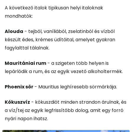
A következő italok tipikusan helyi italoknak
mondhatók:
Alouda
- tejből, vaníliából, zselatinból és vízből
készült édes, krémes üdítőital, amelyet gyakran
fagylalttal tálalnak.
Mauritániai rum
- a szigeten több helyen is
lepárlódik a rum, és az egyik vezető alkoholtermék.
Phoenix sör
- Mauritius leghíresebb sörmárkája.
Kókuszvíz
- kókuszdiót minden strandon árulnak, és
a víz/tej az egyik legfrissítőbb dolog, amit egy forró
nyári napon ihatsz.