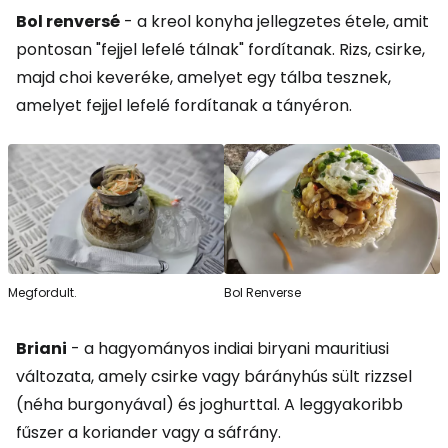
Bol renversé
- a kreol konyha jellegzetes étele, amit
pontosan "fejjel lefelé tálnak" fordítanak. Rizs, csirke,
majd choi keveréke, amelyet egy tálba tesznek,
amelyet fejjel lefelé fordítanak a tányéron.
Megfordult.
Bol Renverse
Briani
- a hagyományos indiai biryani mauritiusi
változata, amely csirke vagy bárányhús sült rizzsel
(néha burgonyával) és joghurttal. A leggyakoribb
fűszer a koriander vagy a sáfrány.