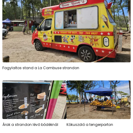
Fagylaltos stand a La Cambuse strandon
Árak a strandon lévő bódéknál
Kókuszdió a tengerparton