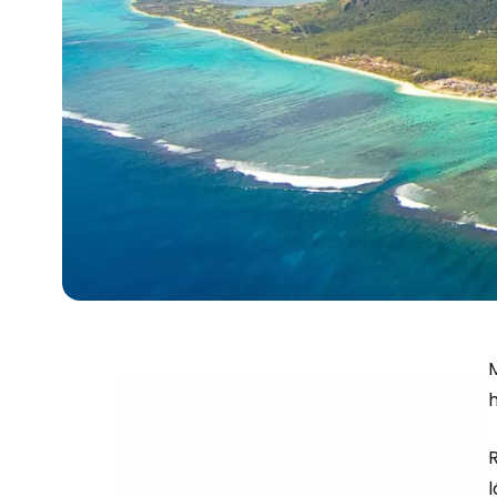
M
R
l