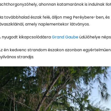
achthorgonyzóhely, ahonnan katamaránok is indulnak Ilot 
Ha továbbhalad észak felé, álljon meg Peréybere-ben, és
lávaszikláinál, amely naplementekor látványos.
A nyugodt kikapcsolódásra
Grand Gaube
üdülőhelye néps
Az én kedvenc strandom északon azonban egyértelműe
yilvános strandja.