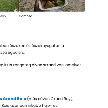
okon
Samosa
lában északon és északnyugaton a
szta égboltra.
g itt is rengeteg olyan strand van, amelyet
s
Grand Baie
(más néven Grand Bay),
nd Baie azonban inkább hajó- és