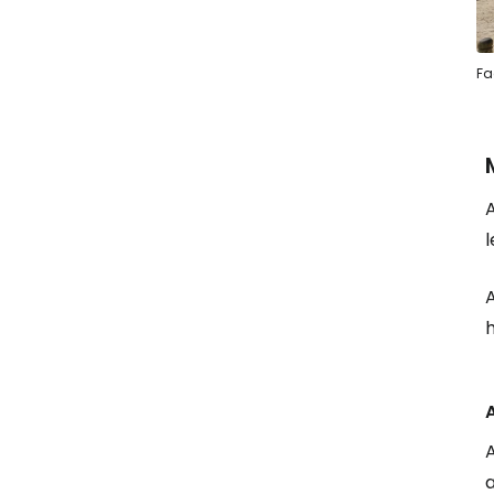
Fa
l
a