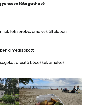
ngyenesen látogatható
.
és a Cestee-be
annak felszerelve, amelyek általában
ytatás a Google-lal
ppen a megszokott.
mságokat árusító bódékkal, amelyek
tatás a Facebookkal
ytassa e-mailben