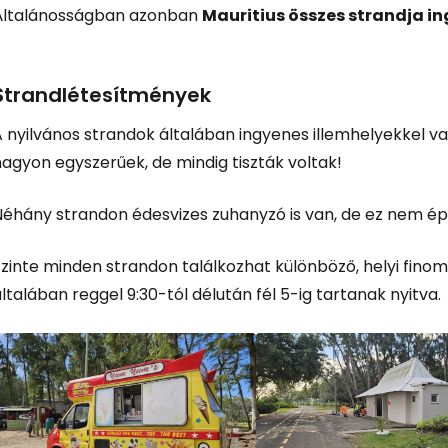
Általánosságban azonban
Mauritius összes strandja i
Bejelentkez
Strandlétesítmények
A nyilvános strandok általában ingyenes illemhelyekkel v
... az utazási közösség világszerte
agyon egyszerűek, de mindig tiszták voltak!
Fol
Néhány strandon édesvizes zuhanyzó is van, de ez nem é
Szinte minden strandon találkozhat különböző, helyi fino
Foly
ltalában reggel 9:30-tól délután fél 5-ig tartanak nyitva.
Fol