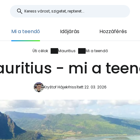
Mi a teendő
Időjárás
Hozzáférés
Úti célok
Mauritius
Mi a teendő
uritius - mi a tee
Kryštof Hájek
frissített 22. 03. 2026