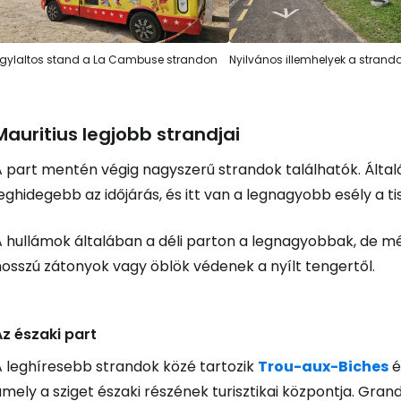
gylaltos stand a La Cambuse strandon
Nyilvános illemhelyek a strand
Mauritius legjobb strandjai
A part mentén végig nagyszerű strandok találhatók. Álta
eghidegebb az időjárás, és itt van a legnagyobb esély a ti
A hullámok általában a déli parton a legnagyobbak, de mé
hosszú zátonyok vagy öblök védenek a nyílt tengertől.
Az északi part
A leghíresebb strandok közé tartozik
Trou-aux-Biches
é
mely a sziget északi részének turisztikai központja. Gra