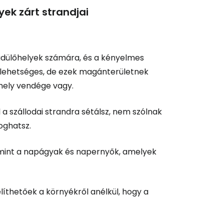
yek zárt strandjai
 üdülőhelyek számára, és a kényelmes
l lehetséges, de ezek magánterületnek
őhely vendége vagy.
a szállodai strandra sétálsz, nem szólnak
oghatsz.
 mint a napágyak és napernyők, amelyek
íthetőek a környékről anélkül, hogy a