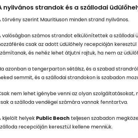
A nyilvános strandok és a szállodai üdülőhel
 törvény szerint Mauritiuson minden strand nyilvános.
A valóságban számos strandot elkülönítettek a szállodai
hozzáférés csak az adott üdülőhely recepcióján keresztü
zámítanak, és nehéz lehet átjutni rajtuk, ha nem az üdül
a azonban a tengerparton sétálsz, és a szabad strandról 
neked semmit, és a szállodai strandokon is szabadon moz
Csak nem lehet igénybe venni az olyan szolgáltatásokat,
csak a szálloda vendégei számára vannak fenntartva.
 kijelölt helyek
Public Beach
teljesen szabadon megközel
zálloda recepcióján keresztül kellene menniük.