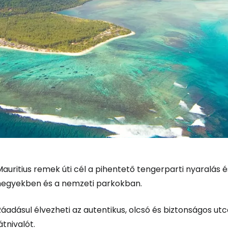
auritius remek úti cél a pihentető tengerparti nyaralás 
hegyekben és a nemzeti parkokban.
áadásul élvezheti az autentikus, olcsó és biztonságos ut
átnivalót.