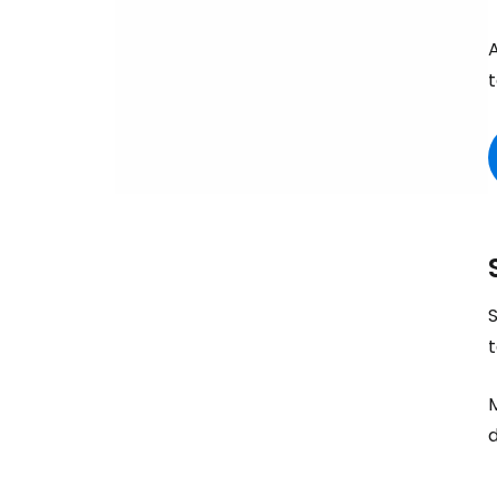
A
S
d