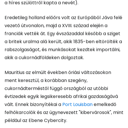
a híres szülöttről kapta a nevét).
Eredetileg holland előőrs volt az Európából Jáva felé
vezető útvonalon, majd a XVIII. század elején a
franciák vették át. Egy évszázaddal később a sziget
a britek uralma alá került, akik 1835-ben eltörölték a
rabszolgaságot, és munkásokat kezdtek importálni,
akik a cukornádföldeken dolgoztak.
Mauritius az elmúlt években óriási változásokon
ment keresztül, a korábban szegény,
cukornádterméstől függő országból az utóbbi
évtizedek egyik legsikeresebb afrikai gazdaságává
vált. Ennek bizonyítékai a
Port Louisban
emelkedő
felhőkarcolók és az úgynevezett "kibervárosok", mint
például az Ebene Cybercity.