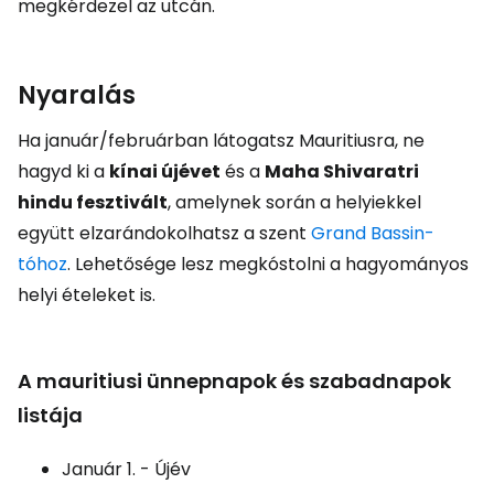
megkérdezel az utcán.
Nyaralás
Ha január/februárban látogatsz Mauritiusra, ne
hagyd ki a
kínai újévet
és a
Maha Shivaratri
hindu fesztivált
, amelynek során a helyiekkel
együtt elzarándokolhatsz a szent
Grand Bassin-
tóhoz
. Lehetősége lesz megkóstolni a hagyományos
helyi ételeket is.
A mauritiusi ünnepnapok és szabadnapok
listája
Január 1. - Újév