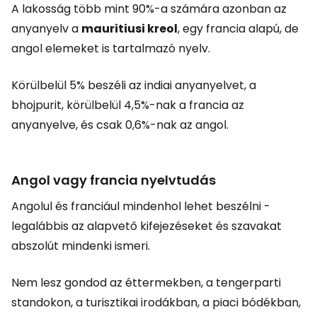
A lakosság több mint 90%-a számára azonban az
anyanyelv a
mauritiusi kreol
, egy francia alapú, de
angol elemeket is tartalmazó nyelv.
Körülbelül 5% beszéli az indiai anyanyelvet, a
bhojpurit, körülbelül 4,5%-nak a francia az
anyanyelve, és csak 0,6%-nak az angol.
Angol vagy francia nyelvtudás
Angolul és franciául mindenhol lehet beszélni -
legalábbis az alapvető kifejezéseket és szavakat
abszolút mindenki ismeri.
Nem lesz gondod az éttermekben, a tengerparti
standokon, a turisztikai irodákban, a piaci bódékban,