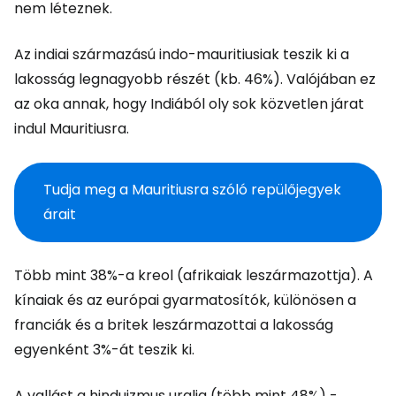
nem léteznek.
Az indiai származású indo-mauritiusiak teszik ki a
lakosság legnagyobb részét (kb. 46%). Valójában ez
az oka annak, hogy Indiából oly sok közvetlen járat
indul Mauritiusra.
Tudja meg a Mauritiusra szóló repülőjegyek
árait
Több mint 38%-a kreol (afrikaiak leszármazottja). A
kínaiak és az európai gyarmatosítók, különösen a
franciák és a britek leszármazottai a lakosság
egyenként 3%-át teszik ki.
A vallást a hinduizmus uralja (több mint 48%) -