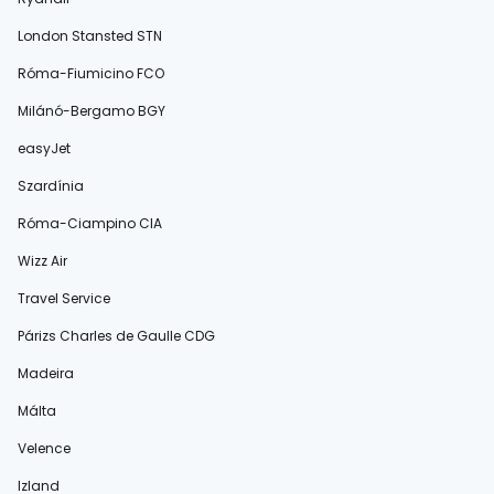
London Stansted STN
Róma-Fiumicino FCO
Milánó-Bergamo BGY
easyJet
Szardínia
Róma-Ciampino CIA
Wizz Air
Travel Service
Párizs Charles de Gaulle CDG
Madeira
Málta
Velence
Izland