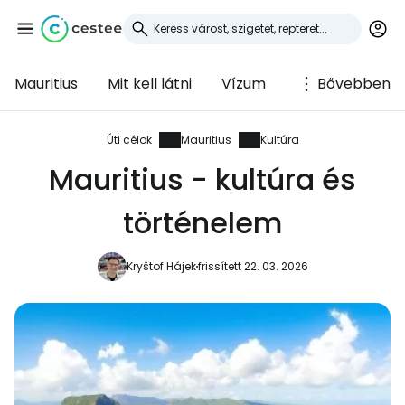
Mauritius
Mit kell látni
Vízum
Bővebben
Bejelentkezés a
Cestee-be
Úti célok
Mauritius
Kultúra
Mauritius - kultúra és
... az utazási közösség világszerte
történelem
Folytatás a Google-lal
Kryštof Hájek
frissített 22. 03. 2026
Folytatás a Facebookkal
Folytassa e-mailben