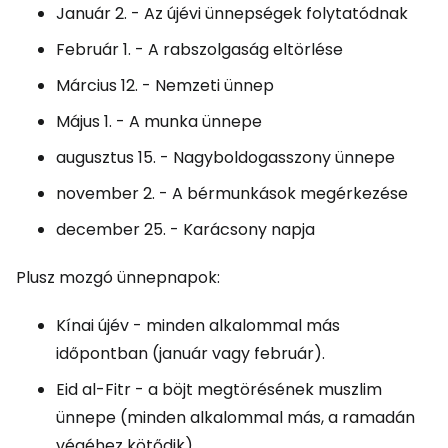
Január 2. - Az újévi ünnepségek folytatódnak
Február 1. - A rabszolgaság eltörlése
Március 12. - Nemzeti ünnep
Május 1. - A munka ünnepe
augusztus 15. - Nagyboldogasszony ünnepe
november 2. - A bérmunkások megérkezése
december 25. - Karácsony napja
Plusz mozgó ünnepnapok:
Kínai újév - minden alkalommal más
időpontban (január vagy február).
Eid al-Fitr - a böjt megtörésének muszlim
ünnepe (minden alkalommal más, a ramadán
végéhez kötődik).