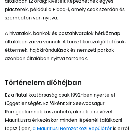
általában 12 óráig; kivételt képezhetnek egyes
piacterek, például a Flacq-i, amely csak szerdán és
szombaton van nyitva.
A hivatalok, bankok és postahivatalok hétköznap
általában zárva vannak. A turisztikai szolgáltatások,
éttermek, hajókirándulások és nemzeti parkok
azonban általában nyitva tartanak.
Történelem dióhéjban
Ez a fiatal köztársaság csak 1992-ben nyerte el
függetlenségét. Ez főként Sir Seewoosagur
Ramgoolamnak köszönhető, akinek a nevével
Mauritiusra érkezéskor minden lépésnél találkozni
fogsz (igen,
a Mauritiusi Nemzetközi Repülőtér
is erről