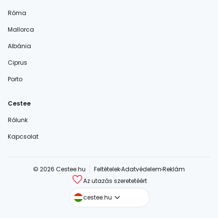
Róma
Mallorca
Albánia
Ciprus
Porto
Cestee
Rólunk
Kapcsolat
© 2026 Cestee.hu
Feltételek
Adatvédelem
Reklám
Az utazás szeretetéért
cestee.com
cestee.hu
cestee.sk