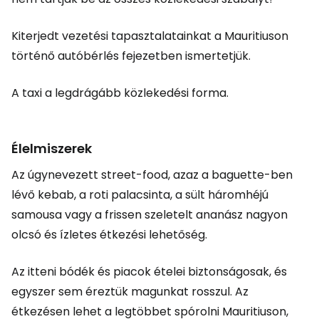
Kiterjedt vezetési tapasztalatainkat a Mauritiuson
történő autóbérlés fejezetben ismertetjük.
A taxi a legdrágább közlekedési forma.
Élelmiszerek
Az úgynevezett street-food, azaz a baguette-ben
lévő kebab, a roti palacsinta, a sült háromhéjú
samousa vagy a frissen szeletelt ananász nagyon
olcsó és ízletes étkezési lehetőség.
Az itteni bódék és piacok ételei biztonságosak, és
egyszer sem éreztük magunkat rosszul. Az
étkezésen lehet a legtöbbet spórolni Mauritiuson,