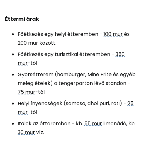
Éttermi árak
Főétkezés egy helyi étteremben -
100 mur
és
200 mur
között.
Főétkezés egy turisztikai étteremben -
350
mur
-tól
Gyorsétterem (hamburger, Mine Frite és egyéb
meleg ételek) a tengerparton lévő standon -
75 mur
-tól
Helyi ínyencségek (samosa, dhol puri, roti) -
25
mur
-tól
Italok az étteremben - kb.
55 mur
limonádé, kb.
30 mur
víz.