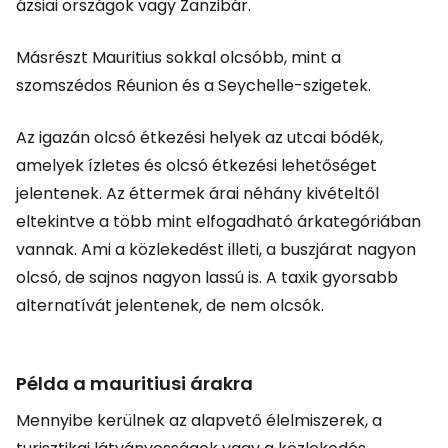
ázsiai országok vagy Zanzibár.
Másrészt Mauritius sokkal olcsóbb, mint a
szomszédos Réunion és a Seychelle-szigetek.
Az igazán olcsó étkezési helyek az utcai bódék,
amelyek ízletes és olcsó étkezési lehetőséget
jelentenek. Az éttermek árai néhány kivételtől
eltekintve a több mint elfogadható árkategóriában
vannak. Ami a közlekedést illeti, a buszjárat nagyon
olcsó, de sajnos nagyon lassú is. A taxik gyorsabb
alternatívát jelentenek, de nem olcsók.
Példa a mauritiusi árakra
Mennyibe kerülnek az alapvető élelmiszerek, a