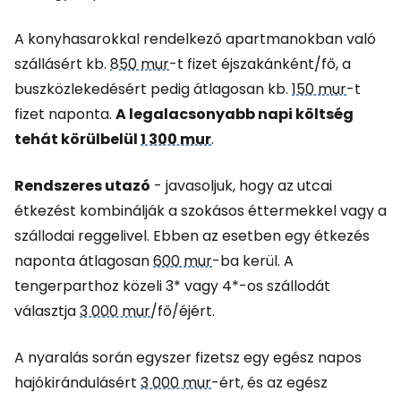
A konyhasarokkal rendelkező apartmanokban való
szállásért kb.
850 mur
-t fizet éjszakánként/fő, a
buszközlekedésért pedig átlagosan kb.
150 mur
-t
fizet naponta.
A legalacsonyabb napi költség
tehát körülbelül
1 300 mur
.
Rendszeres utazó
- javasoljuk, hogy az utcai
étkezést kombinálják a szokásos éttermekkel vagy a
szállodai reggelivel. Ebben az esetben egy étkezés
naponta átlagosan
600 mur
-ba kerül. A
tengerparthoz közeli 3* vagy 4*-os szállodát
választja
3 000 mur
/fő/éjért.
A nyaralás során egyszer fizetsz egy egész napos
hajókirándulásért
3 000 mur
-ért, és az egész