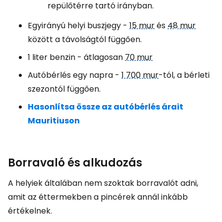
repülőtérre tartó irányban.
Egyirányú helyi buszjegy -
15 mur
és
48 mur
között a távolságtól függően.
1 liter benzin - átlagosan
70 mur
Autóbérlés egy napra -
1 700 mur
-tól, a bérleti
szezontól függően.
Hasonlítsa össze az autóbérlés árait
Mauritiuson
Borravaló és alkudozás
A helyiek általában nem szoktak borravalót adni,
amit az éttermekben a pincérek annál inkább
értékelnek.