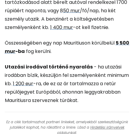
tartózkodásod alatt bérelt autóval rendelkezel 1700
rúpiáért naponta, vagy
850 mur
/fő/nap, ha két
személy utazik. A benzinért a költségvetésben
személyenként kb.
1 400 mur
-ot kell fizetnie.
Összességében egy nap Mauritiuson körülbelül
5 500
mur
-ba
fog kerülni.
Utazási irodával történő nyaralás
- ha utazási
irodában bízik, készüljön fel személyenként minimum
kb.
1 200 eur
-ra, de ez az ár tartalmazza a retúr
repülőjegyet Európából, ahonnan leggyakrabban
Mauritiusra szerveznek túrákat.
Ez a cikk tartalmazhat partneri linkeket, amelyekből szerkesztőségünk
jutalékot kaphat, ha rákattint a linkre. Lásd a
Hirdetési irányelvek
oldalunkat.