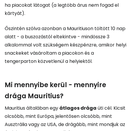
ha piacokat látogat (a legtöbb árus nem fogad el
kártyát).
Őszintén szólva azonban a Mauritiuson töltött 10 nap
alatt - a buszozástól eltekintve - mindössze 3
alkalommal volt szükségem készpénzre, amikor helyi
snackeket vásároltam a piacokon és a
tengerparton közvetlenül a helyiektől.
Mi mennyibe kerül - mennyire
drága Mauritius?
Mauritius általában egy
átlagos drága
úti cél. Kicsit
olcsóbb, mint Európa, jelentősen olcsóbb, mint
Ausztrália vagy az USA, de drágább, mint mondjuk az