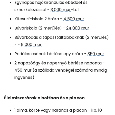
Egynapos hajókirándulás ebéddel és
sznorkelezéssel -
3 000 mur
-tól
Kitesurf-iskola 2 órára -
4 500 mur
Búváriskola (2 merülés) -
24 000 mur
Búvárkodás a tapasztaltabbaknak (2 merülés)
- -
8 000 mur
Pedálos csónak bérlése egy órára -
350 mur
2 napozóágy és napernyő bérlése naponta -
450 mur
(a szálloda vendégei számára mindig
ingyenes)
Élelmiszerárak a boltban és a piacon
1 alma, körte vagy narancs a piacon - kb.
10