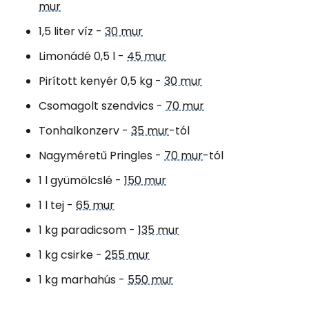
mur
1,5 liter víz -
30 mur
Limonádé 0,5 l -
45 mur
Pirított kenyér 0,5 kg -
30 mur
Csomagolt szendvics -
70 mur
Tonhalkonzerv -
35 mur
-tól
Nagyméretű Pringles -
70 mur
-tól
1 l gyümölcslé -
150 mur
1 l tej -
65 mur
1 kg paradicsom -
135 mur
1 kg csirke -
255 mur
1 kg marhahús -
550 mur