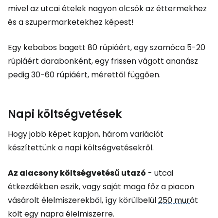
mivel az utcai ételek nagyon olcsók az éttermekhez
és a szupermarketekhez képest!
Egy kebabos bagett 80 rúpiáért, egy szamóca 5-20
rúpiáért darabonként, egy frissen vágott ananász
pedig 30-60 rúpiáért, mérettől függően.
Napi költségvetések
Hogy jobb képet kapjon, három variációt
készítettünk a napi költségvetésekről.
Az alacsony költségvetésű utazó
- utcai
étkezdékben eszik, vagy saját maga főz a piacon
vásárolt élelmiszerekből, így körülbelül
250 mur
át
költ egy napra élelmiszerre.