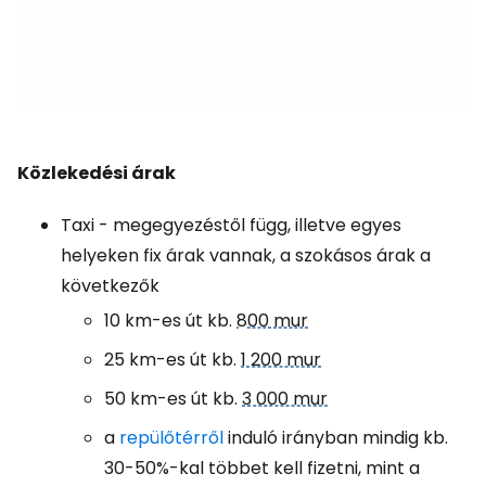
Közlekedési árak
Taxi - megegyezéstől függ, illetve egyes
helyeken fix árak vannak, a szokásos árak a
következők
10 km-es út kb.
800 mur
25 km-es út kb.
1 200 mur
50 km-es út kb.
3 000 mur
a
repülőtérről
induló irányban mindig kb.
30-50%-kal többet kell fizetni, mint a