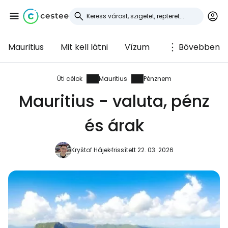
Mauritius
Mit kell látni
Vízum
Bővebben
Bejelentkezés a
Cestee-be
Úti célok
Mauritius
Pénznem
Mauritius - valuta, pénz
... az utazási közösség világszerte
és árak
Folytatás a Google-lal
Kryštof Hájek
frissített 22. 03. 2026
Folytatás a Facebookkal
Folytassa e-mailben