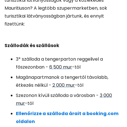
turisztikai látványosságok vagy a közlekedés
Mauritiuson? A legtöbb szupermarketben, sok
turisztikai látványosságban jártunk, és ennyit
fizettünk:
Szállodák és szállások
3* szálloda a tengerparton reggelivel a
főszezonban -
6 500 mur
-tól
Magánapartmanok a tengertől távolabb,
étkezés nélkül -
2 000 mur
-tól
Szezonon kívüli szálloda a városban -
3 000
mur
-tól
Ellenőrizze a szálloda árait a booking.com
oldalon