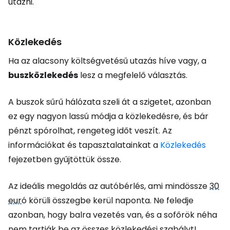
utazni.
Közlekedés
Ha az alacsony költségvetésű utazás híve vagy, a
buszközlekedés
lesz a megfelelő választás.
A buszok sűrű hálózata szeli át a szigetet, azonban
ez egy nagyon lassú módja a közlekedésre, és bár
pénzt spórolhat, rengeteg időt veszít. Az
információkat és tapasztalatainkat a
Közlekedés
fejezetben gyűjtöttük össze.
Az ideális megoldás az autóbérlés, ami mindössze
30
eur
ó körüli összegbe kerül naponta. Ne feledje
azonban, hogy balra vezetés van, és a sofőrök néha
nem tartják be az összes közlekedési szabályt!