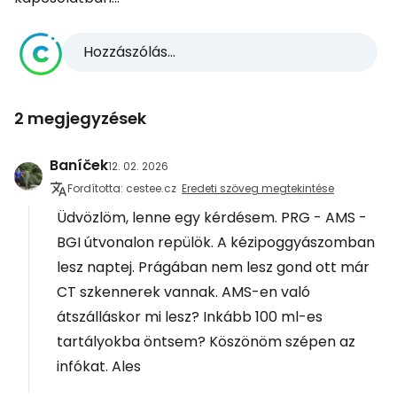
Hozzászólás...
2 megjegyzések
Baníček
12. 02. 2026
Fordította: cestee.cz
Eredeti szöveg megtekintése
Üdvözlöm, lenne egy kérdésem. PRG - AMS -
BGI útvonalon repülök. A kézipoggyászomban
lesz naptej. Prágában nem lesz gond ott már
CT szkennerek vannak. AMS-en való
átszálláskor mi lesz? Inkább 100 ml-es
tartályokba öntsem? Köszönöm szépen az
infókat. Ales