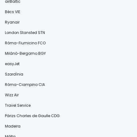
airBaltic
Bécs VIE
Ryanair
London Stansted STN
Róma-Fiumicino FCO
Milánó-Bergamo BGY
easyJet
Szardínia
Róma-Ciampino CIA
Wizz Air
Travel Service
Párizs Charles de Gaulle CDG
Madeira
Málta