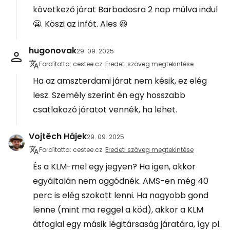
következő járat Barbadosra 2 nap múlva indul
😬. Köszi az infót. Ales 😆
hugonovak
29. 09. 2025
Fordította: cestee.cz
Eredeti szöveg megtekintése
Ha az amszterdami járat nem késik, ez elég
lesz. Személy szerint én egy hosszabb
csatlakozó járatot vennék, ha lehet.
Vojtěch Hájek
29. 09. 2025
Fordította: cestee.cz
Eredeti szöveg megtekintése
És a KLM-mel egy jegyen? Ha igen, akkor
egyáltalán nem aggódnék. AMS-en még 40
perc is elég szokott lenni. Ha nagyobb gond
lenne (mint ma reggel a köd), akkor a KLM
átfoglal egy másik légitársaság járatára, így pl.