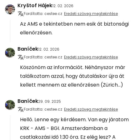
Kryštof Hájek
12. 02. 2026
Fordította: cestee.cz
Eredeti szöveg megtekintése
Az AMS e tekintetben nem esik át biztonsági
ellenőrzésen.
Baníček
12. 02. 2026
Fordította: cestee.cz
Eredeti szöveg megtekintése
Köszönöm az információt. Néhányszor már
találkoztam azzal, hogy átutaláskor újra át
kellett mennem az ellenőrzésen (Zürich...)
Baníček
29. 09. 2025
Fordította: cestee.cz
Eredeti szöveg megtekintése
Helló. Lenne egy kérdésem. Van egy járatom
KRK - AMS - BGI. Amszterdamban a
csatlakozási idő 1:30 óra. Ez elég lesz? A