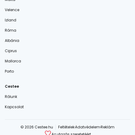
Velence
Izland
Róma
Albánia
Ciprus
Mallorca
Porto
Cestee
Rólunk
Kapcsolat
© 2026 Cestee.hu
Feltételek
Adatvédelem
Reklám
Az utazás szeretetéért