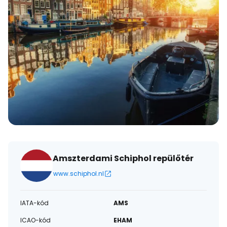
Amszterdami Schiphol repülőtér
www.schiphol.nl
IATA-kód
AMS
ICAO-kód
EHAM