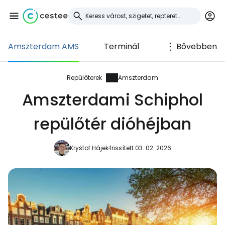
Amszterdam AMS
Terminál
Bővebben
Bejelentkezés a
Cestee-be
Repülőterek
Amszterdam
Amszterdami Schiphol
... az utazási közösség világszerte
repülőtér dióhéjban
Folytatás a Google-lal
Kryštof Hájek
frissített 03. 02. 2026
Folytatás a Facebookkal
Folytassa e-mailben