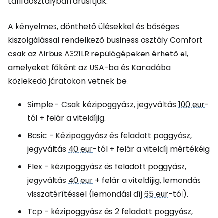
tarifaosztályban árusítják.
A kényelmes, dönthető ülésekkel és bőséges
kiszolgálással rendelkező business osztály
Comfort
csak az Airbus A321LR repülőgépeken érhető el,
amelyeket főként az USA-ba és Kanadába
közlekedő járatokon vetnek be.
Simple
- Csak kézipoggyász, jegyváltás
100 eur
-
tól + felár a viteldíjig.
Basic
- Kézipoggyász és feladott poggyász,
jegyváltás
40 eur
-tól + felár a viteldíj mértékéig
Flex
- kézipoggyász és feladott poggyász,
jegyváltás
40 eur
+ felár a viteldíjig, lemondás
visszatérítéssel (lemondási díj
65 eur
-tól).
Top
- kézipoggyász és 2 feladott poggyász,