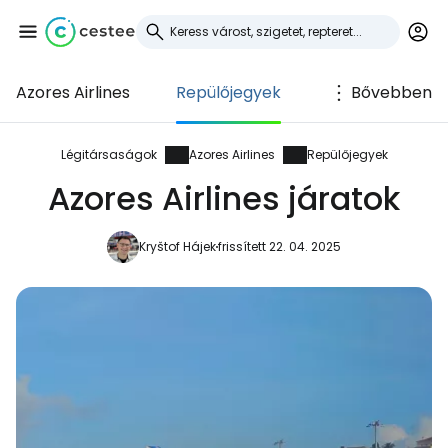
Azores Airlines
Repülőjegyek
Bővebben
Bejelentkezés a
Cestee-be
Légitársaságok
Azores Airlines
Repülőjegyek
Azores Airlines járatok
... az utazási közösség világszerte
Kryštof Hájek
frissített 22. 04. 2025
Folytatás a Google-lal
Folytatás a Facebookkal
Folytassa e-mailben