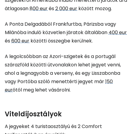
szigetekről Amerikába induló menettérti járatok ára
átlagosan
800 eur
és
2 000 eur
között mozog.
A Ponta Delgadából Frankfurtba, Párizsba vagy
Milánóba induló közvetlen járatok általában
400 eur
és
600 eur
közötti összegbe kerülnek.
A legolcsóbban az Azori-szigetek és a portugál
szárazföld közötti útvonalakon lehet jegyet venni,
ahol a legnagyobb a verseny, és egy Lisszabonba
vagy Portóba szóló menettérti jegyet már
150
eur
ótól meg lehet vásárolni.
Viteldíjosztályok
A jegyeket 4 turistaosztályú és 2
Comfort