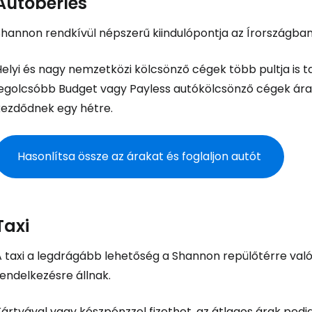
Autóbérlés
Shannon rendkívül népszerű kiindulópontja az Írországban
elyi és nagy nemzetközi kölcsönző cégek több pultja is t
legolcsóbb Budget vagy Payless autókölcsönző cégek ára
kezdődnek egy hétre.
Hasonlítsa össze az árakat és foglaljon autót
Taxi
A taxi a legdrágább lehetőség a Shannon repülőtérre való
endelkezésre állnak.
ártyával vagy készpénzzel fizethet, az átlagos árak pedi