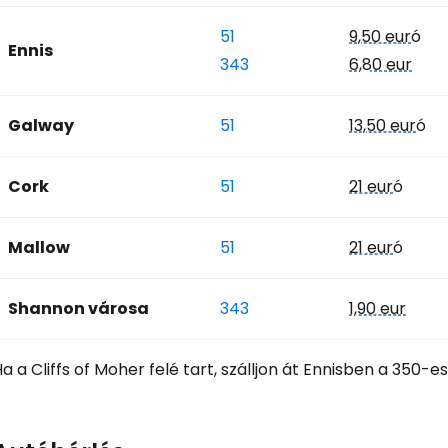
Bejelentkez
51
9,50 eur
ó
Ennis
343
6,80 eur
... az utazási közösség világszerte
Galway
51
13,50 eur
ó
Fol
Cork
51
21 eur
ó
Foly
Mallow
51
21 eur
ó
Shannon városa
343
1,90 eur
Fol
a a Cliffs of Moher felé tart, szálljon át Ennisben a 350-e