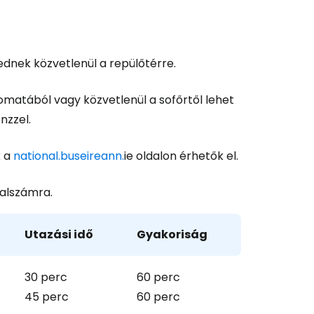
dnek közvetlenül a repülőtérre.
omatából vagy közvetlenül a sofőrtől lehet
nzzel.
k a
national.buseireann.
ie oldalon érhetők el.
alszámra.
Utazási idő
Gyakoriság
30 perc
60 perc
45 perc
60 perc