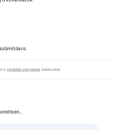
iszámításra.
ásd a
Hirdetési irányelvek
oldalunkat.
olatban...