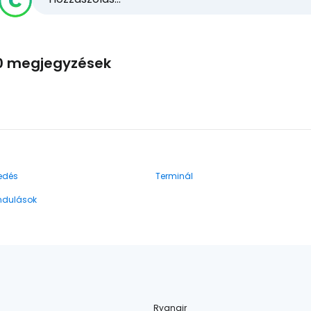
0 megjegyzések
edés
Terminál
indulások
Ryanair