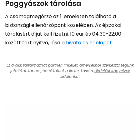
Poggyászok tárolása
A csomagmegőrző az 1. emeleten található a
biztonsági ellenőrzőpont közelében. Az éjszakai
tárolásért díjat kell fizetni.
10 eur
és 04:30-22:00
között tart nyitva, lásd a
hivatalos honlapot
.
Ez a cikk tartalmazhat partneri linkeket, amelyekből szerkesztőségünk
jutalékot kaphat, ha rákattint a linkre. Lásd a
Hirdetési irányelvek
oldalunkat.