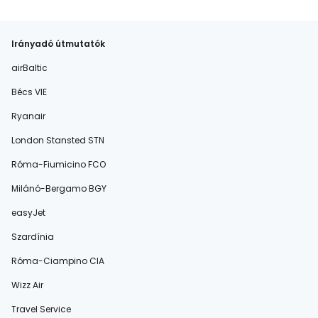
Irányadó útmutatók
airBaltic
Bécs VIE
Ryanair
London Stansted STN
Róma-Fiumicino FCO
Milánó-Bergamo BGY
easyJet
Szardínia
Róma-Ciampino CIA
Wizz Air
Travel Service