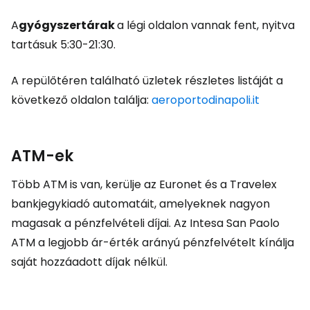
A
gyógyszertárak
a légi oldalon vannak fent, nyitva
tartásuk 5:30-21:30.
A repülőtéren található üzletek részletes listáját a
következő oldalon találja:
aeroportodinapoli.it
ATM-ek
Több ATM is van, kerülje az Euronet és a Travelex
bankjegykiadó automatáit, amelyeknek nagyon
magasak a pénzfelvételi díjai. Az Intesa San Paolo
ATM a legjobb ár-érték arányú pénzfelvételt kínálja
saját hozzáadott díjak nélkül.