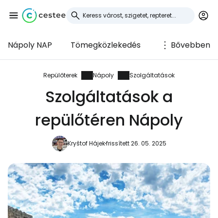
Nápoly NAP
Tömegközlekedés
Bővebben
Bejelentkezés a
Cestee-be
Repülőterek
Nápoly
Szolgáltatások
Szolgáltatások a
... az utazási közösség világszerte
repülőtéren Nápoly
Folytatás a Google-lal
Kryštof Hájek
frissített 26. 05. 2025
Folytatás a Facebookkal
Folytassa e-mailben