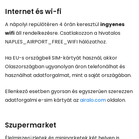
Internet és wi-fi
A nápolyi repülőtéren 4 órán keresztül
ingyenes
wifi
áll rendelkezésre. Csatlakozzon a hivatalos
NAPLES_AIRPORT_FREE_WIFI hálózathoz.
Ha EU-s országbeli SIM-kártyát használ, akkor
Olaszországban ugyanolyan áron telefonálhat és
használhat adatforgalmat, mint a saját országában.
Ellenkező esetben gyorsan és egyszerűen szerezzen
adatforgalmi e-sim kártyát az
airalo.com
oldalon.
Szupermarket
Élelmiszerüzletek és miniparketek két helyen is