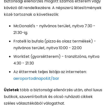
biztonsági ellenőrzés mögött számos étterem vagy
kávézó áll rendelkezésre. A népszerű létesítmények
közé tartoznak a következők:
McDonald's - nyilvános terület, nyitva 7:30 -
21:30-ig.
Fratelli la bufala (pizza és olasz termékek) -
nyilvános terület, nyitva 10:00 - 22:00
WorkEet (gyorsétterem) - tranzitzóna, nyitva
4:30 - 21:30
Az éttermek teljes listája az interneten:
aeroportodinapoli.it/bar
Üzletek
több a biztonsági ellenőrzés után, ahol luxus
butikok, szuvenírboltok és olcsó ruházati cikkek
széles választékából válogathat.