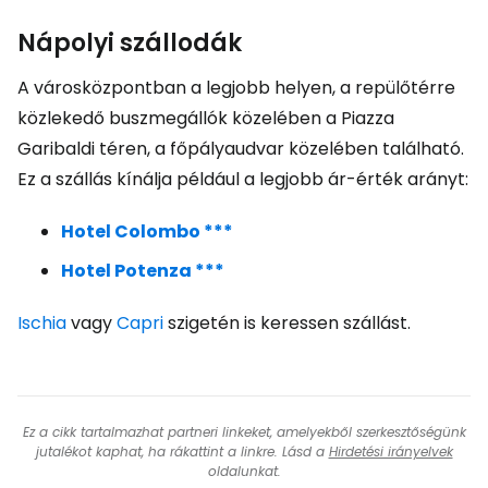
Nápolyi szállodák
A városközpontban a legjobb helyen, a repülőtérre
közlekedő buszmegállók közelében a Piazza
Garibaldi téren, a főpályaudvar közelében található.
Ez a szállás kínálja például a legjobb ár-érték arányt:
Hotel Colombo ***
Hotel Potenza ***
Ischia
vagy
Capri
szigetén is keressen szállást.
Ez a cikk tartalmazhat partneri linkeket, amelyekből szerkesztőségünk
jutalékot kaphat, ha rákattint a linkre. Lásd a
Hirdetési irányelvek
oldalunkat.