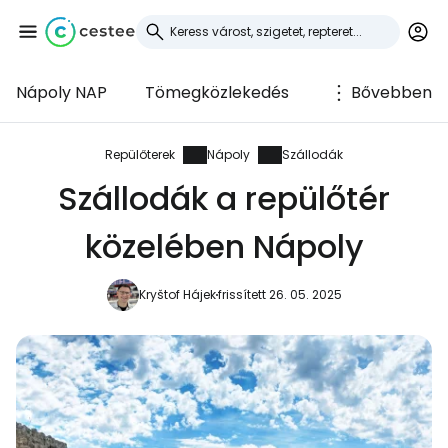
Nápoly NAP
Tömegközlekedés
Bővebben
Bejelentkezés a
Cestee-be
Repülőterek
Nápoly
Szállodák
Szállodák a repülőtér
... az utazási közösség világszerte
közelében Nápoly
Folytatás a Google-lal
Kryštof Hájek
frissített 26. 05. 2025
Folytatás a Facebookkal
Folytassa e-mailben