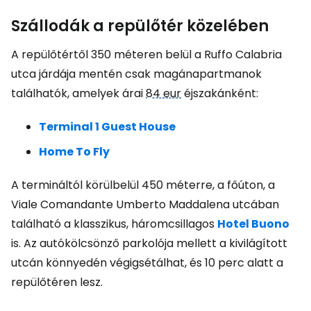
Szállodák a repülőtér közelében
A repülőtértől 350 méteren belül a Ruffo Calabria
utca járdája mentén csak magánapartmanok
találhatók, amelyek árai
84 eur
éjszakánként:
Terminal 1 Guest House
Home To Fly
A termináltól körülbelül 450 méterre, a főúton, a
Viale Comandante Umberto Maddalena utcában
található a klasszikus, háromcsillagos
Hotel Buono
is. Az autókölcsönző parkolója mellett a kivilágított
utcán könnyedén végigsétálhat, és 10 perc alatt a
repülőtéren lesz.