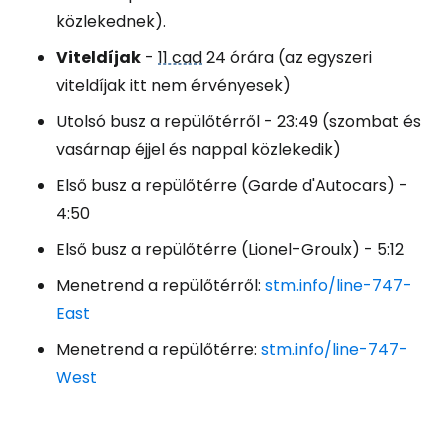
közlekednek).
Viteldíjak
-
11 cad
24 órára (az egyszeri
viteldíjak itt nem érvényesek)
Utolsó busz a repülőtérről - 23:49 (szombat és
vasárnap éjjel és nappal közlekedik)
Első busz a repülőtérre (Garde d'Autocars) -
4:50
Első busz a repülőtérre (Lionel-Groulx) - 5:12
Menetrend a repülőtérről:
stm.info/line-747-
East
Menetrend a repülőtérre:
stm.info/line-747-
West