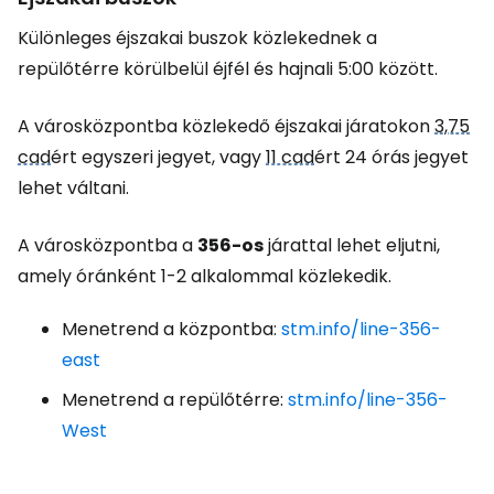
Különleges éjszakai buszok közlekednek a
repülőtérre körülbelül éjfél és hajnali 5:00 között.
A városközpontba közlekedő éjszakai járatokon
3,75
cad
ért egyszeri jegyet, vagy
11 cad
ért 24 órás jegyet
lehet váltani.
A városközpontba a
356-os
járattal lehet eljutni,
amely óránként 1-2 alkalommal közlekedik.
Menetrend a központba:
stm.info/line-356-
east
Menetrend a repülőtérre:
stm.info/line-356-
West