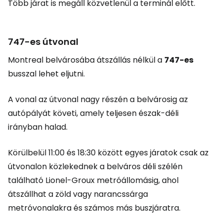
Több járat is megáll közvetlenül a terminál előtt.
747-es útvonal
Montreal belvárosába átszállás nélkül a
747-es
busszal lehet eljutni.
A vonal az útvonal nagy részén a belvárosig az
autópályát követi, amely teljesen észak-déli
irányban halad.
Körülbelül 11:00 és 18:30 között egyes járatok csak az
útvonalon közlekednek a belváros déli szélén
található Lionel-Groux metróállomásig, ahol
átszállhat a zöld vagy narancssárga
metróvonalakra és számos más buszjáratra.