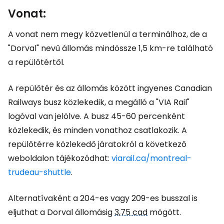
Vonat:
A vonat nem megy közvetlenül a terminálhoz, de a
"Dorval" nevű állomás mindössze 1,5 km-re található
a repülőtértől.
A repülőtér és az állomás között ingyenes Canadian
Railways busz közlekedik, a megálló a "VIA Rail"
logóval van jelölve. A busz 45-60 percenként
közlekedik, és minden vonathoz csatlakozik. A
repülőtérre közlekedő járatokról a következő
weboldalon tájékozódhat:
viarail.ca/montreal-
trudeau-shuttle
.
Alternatívaként a 204-es vagy 209-es busszal is
eljuthat a Dorval állomásig
3,75 cad
mögött.