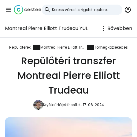
Montreal Pierre Elliott Trudeau YUL
Bővebben
Bejelentkezés a
Cestee-be
Repülőterek
Montreal Pierre Elliott Trudeau
Tömegközlekedés
Repülőtéri transzfer
... az utazási közösség világszerte
Montreal Pierre Elliott
Folytatás a Google-lal
Trudeau
Kryštof Hájek
frissített 17. 06. 2024
Folytatás a Facebookkal
Folytassa e-mailben