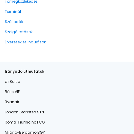
Tömegközlekedés
Terminál
Szállodák
Szolgáltatások
Érkezések és indulások
Irányadó útmutatók
airBaltic
Bécs VIE
Ryanair
London Stansted STN
Róma-Fiumicino FCO
Milánó-Bergamo BGY