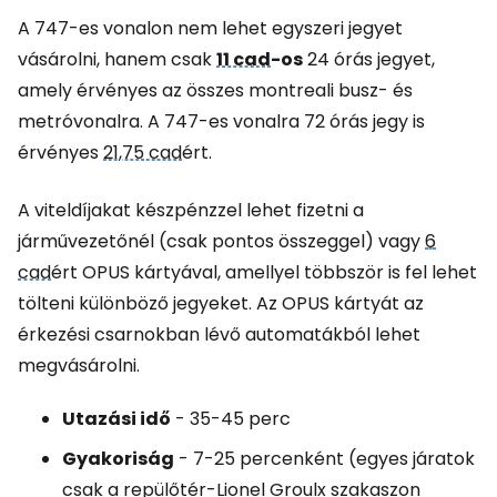
A 747-es vonalon nem lehet egyszeri jegyet
vásárolni, hanem csak
11 cad
-os
24 órás jegyet,
amely érvényes az összes montreali busz- és
metróvonalra. A 747-es vonalra 72 órás jegy is
érvényes
21,75 cad
ért.
A viteldíjakat készpénzzel lehet fizetni a
járművezetőnél (csak pontos összeggel) vagy
6
cad
ért OPUS kártyával, amellyel többször is fel lehet
tölteni különböző jegyeket. Az OPUS kártyát az
érkezési csarnokban lévő automatákból lehet
megvásárolni.
Utazási idő
- 35-45 perc
Gyakoriság
- 7-25 percenként (egyes járatok
csak a repülőtér-Lionel Groulx szakaszon