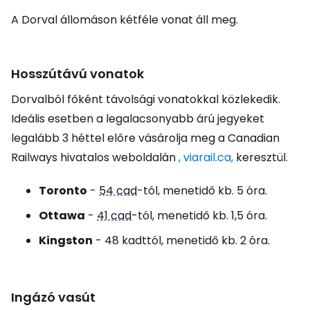
A Dorval állomáson kétféle vonat áll meg.
Hosszútávú vonatok
Dorvalból főként távolsági vonatokkal közlekedik.
Ideális esetben a legalacsonyabb árú jegyeket
legalább 3 héttel előre vásárolja meg a Canadian
Railways hivatalos weboldalán
, viarail.ca,
keresztül.
Toronto
-
54 cad
-tól, menetidő kb. 5 óra.
Ottawa
-
41 cad
-tól, menetidő kb. 1,5 óra.
Kingston
- 48 kadttól, menetidő kb. 2 óra.
Ingázó vasút