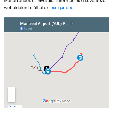
Menetrendek és hivatalos információk a következő
weboldalon találhatók:
exo.quebec
.