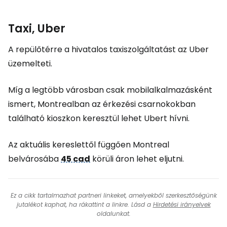
Taxi, Uber
A repülőtérre a hivatalos taxiszolgáltatást az Uber
üzemelteti.
Míg a legtöbb városban csak mobilalkalmazásként
ismert, Montrealban az érkezési csarnokokban
található kioszkon keresztül lehet Ubert hívni.
Az aktuális kereslettől függően Montreal
belvárosába
45 cad
körüli áron lehet eljutni.
Ez a cikk tartalmazhat partneri linkeket, amelyekből szerkesztőségünk
jutalékot kaphat, ha rákattint a linkre. Lásd a
Hirdetési irányelvek
oldalunkat.