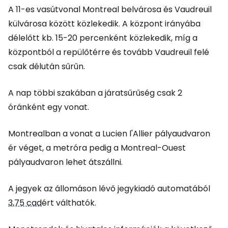
A 11-es vasútvonal Montreal belvárosa és Vaudreuil
külvárosa között közlekedik. A központ irányába
délelőtt kb. 15-20 percenként közlekedik, míg a
központból a repülőtérre és tovább Vaudreuil felé
csak délután sűrűn.
A nap többi szakában a járatsűrűség csak 2
óránként egy vonat.
Montrealban a vonat a Lucien l'Allier pályaudvaron
ér véget, a metróra pedig a Montreal-Ouest
pályaudvaron lehet átszállni.
A jegyek az állomáson lévő jegykiadó automatából
3,75 cad
ért válthatók.