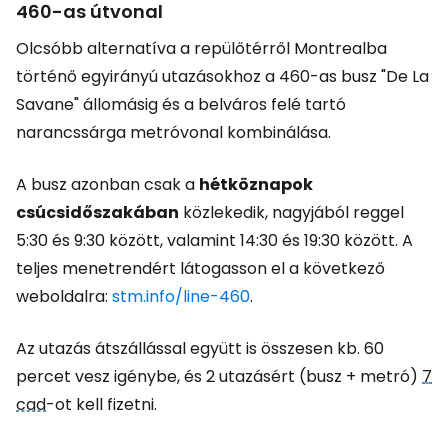
460-as útvonal
Olcsóbb alternatíva a repülőtérről Montrealba
történő egyirányú utazásokhoz a 460-as busz "De La
Savane" állomásig és a belváros felé tartó
narancssárga metróvonal kombinálása.
A busz azonban csak a
hétköznapok
csúcsidőszakában
közlekedik, nagyjából reggel
5:30 és 9:30 között, valamint 14:30 és 19:30 között. A
teljes menetrendért látogasson el a következő
weboldalra:
stm.info/line-460
.
Az utazás átszállással együtt is összesen kb. 60
percet vesz igénybe, és 2 utazásért (busz + metró)
7
cad
-ot kell fizetni.