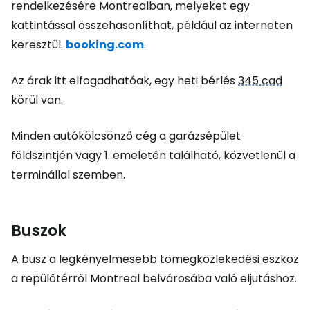
rendelkezésére Montrealban, melyeket egy
kattintással összehasonlíthat, például az interneten
keresztül.
booking.com
.
Az árak itt elfogadhatóak, egy heti bérlés
345 cad
körül van.
Minden autókölcsönző cég a garázsépület
földszintjén vagy 1. emeletén található, közvetlenül a
terminállal szemben.
Buszok
A busz a legkényelmesebb tömegközlekedési eszköz
a repülőtérről Montreal belvárosába való eljutáshoz.