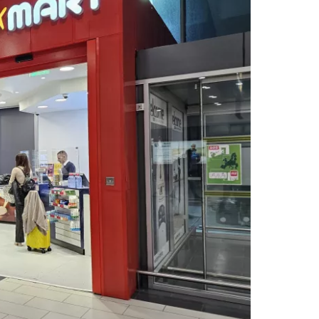
és a Cestee-be
ytatás a Google-lal
tatás a Facebookkal
ytassa e-mailben