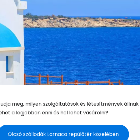
Tudja meg, milyen szolgáltatások és létesítmények állnak
ehet a legjobban enni és hol lehet vásárolni?
Olcsó szállodák Larnaca repülőtér közelében