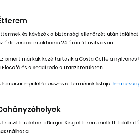
Étterem
Éttermek és kávézók a biztonsági ellenőrzés után talál
z érkezési csarnokban is 24 órán át nyitva van.
z ismert márkák közé tartozik a Costa Coffe a nyilvános t
 Flocafé és a Segafredo a tranzitterületen.
 larnacai repülőtér összes éttermének listája:
hermesair
Dohányzóhelyek
 tranzitterületen a Burger King étterem mellett találhat
asználhatja.