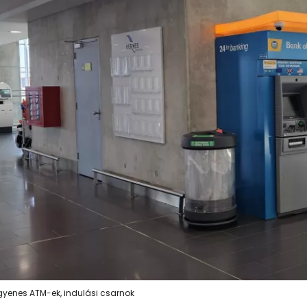
gyenes ATM-ek, indulási csarnok