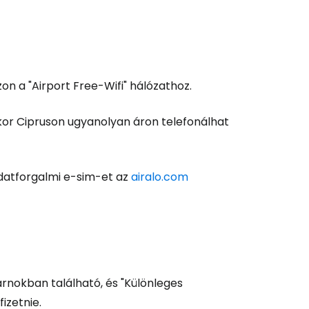
on a "Airport Free-Wifi" hálózathoz.
kor Cipruson ugyanolyan áron telefonálhat
datforgalmi e-sim-et az
airalo.com
nokban található, és "Különleges
 fizetnie.