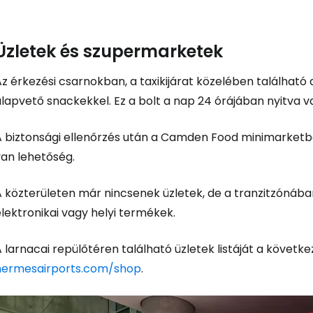
Üzletek és szupermarketek
z érkezési csarnokban, a taxikijárat közelében található 
lapvető snackekkel. Ez a bolt a nap 24 órájában nyitva v
A biztonsági ellenőrzés után a Camden Food minimarketbe
van lehetőség.
A közterületen már nincsenek üzletek, de a tranzitzónáb
lektronikai vagy helyi termékek.
 larnacai repülőtéren található üzletek listáját a követke
hermesairports.com/shop
.