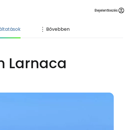
Bejelentkezés
áltatások
Bővebben
en Larnaca