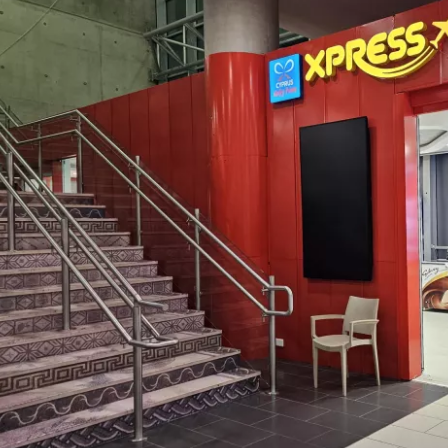
Bejelentkez
... az utazási közösség világszerte
Fol
Foly
Fol