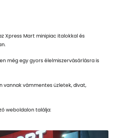
az Xpress Mart minipiac italokkal és
an.
n még egy gyors élelmiszervásárlásra is
an vannak vámmentes üzletek, divat,
ző weboldalon találja: