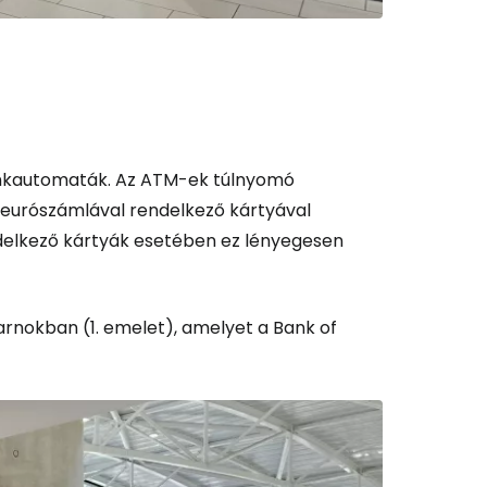
ankautomaták. Az ATM-ek túlnyomó
 eurószámlával rendelkező kártyával
delkező kártyák esetében ez lényegesen
sarnokban (1. emelet), amelyet a Bank of