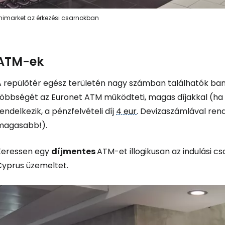
nimarket az érkezési csarnokban
ATM-ek
A repülőtér egész területén nagy számban találhatók b
többségét az Euronet ATM működteti, magas díjakkal (ha
endelkezik, a pénzfelvételi díj
4 eur
. Devizaszámlával ren
magasabb!).
Keressen egy
díjmentes
ATM-et illogikusan az indulási c
Cyprus üzemeltet.