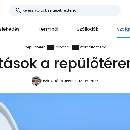
lekedés
Terminál
Szállodák
Szolg
Repülőterek
Larnaca
Szolgáltatások
tások a repülőtér
Kryštof Hájek
frissített 12. 05. 2026