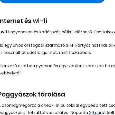
Internet és wi-fi
A
wifi
ingyenesen és korlátozás nélkül elérhető. Csatlakozz
Ha egy uniós országból származó SIM-kártyát használ, ak
és használhat adatforgalmat, mint hazájában.
Ellenkező esetben gyorsan és egyszerűen szerezzen be a
webhelyről.
Poggyászok tárolása
A csomagmegőrző a check-in pultokkal egybeépített csar
oggyászpult" felirattal van ellátva. Naponta
20 eur
ót kell