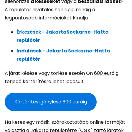
ellenőrizze
a késéseket
vagy a
beszállási időket
?
A repülőtér hivatalos honlapja mindig a
legpontosabb információkat kínálja:
Érkezések -
Jakarta
Soekarno-Hatta
repülőtér
Indulások - Jakarta Soekarno-Hatta
repülőtér
A járat késése vagy törlése esetén Ön
600 eur
óig
terjedő kártérítésre lehet jogosult.
Kártérítés igénylése
600 eur
óig
Ha keres egy másik, szórakoztatóbb online formáját
választja a Jakarta repülőtérre (CGK) tartó járatok