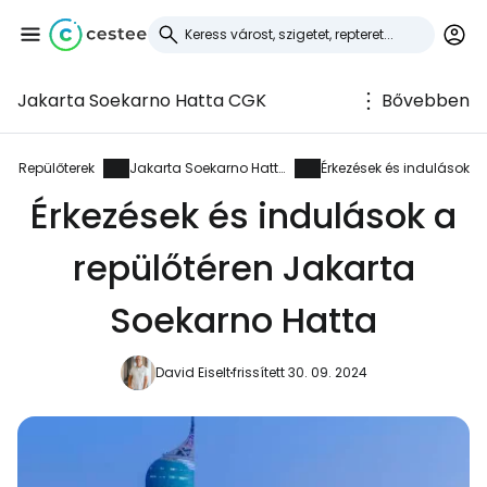
Jakarta Soekarno Hatta CGK
Bővebben
Bejelentkezés a
Cestee-be
Repülőterek
Jakarta Soekarno Hatta
Érkezések és indulások
Érkezések és indulások a
... az utazási közösség világszerte
repülőtéren Jakarta
Folytatás a Google-lal
Soekarno Hatta
David Eiselt
frissített 30. 09. 2024
Folytatás a Facebookkal
Folytassa e-mailben