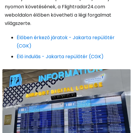
nyomon követésének, a Flightradar24.com
weboldalon élőben követheti a légi forgalmat
világszerte.
Élőben érkező járatok - Jakarta repülőtér
(CGK)
Élő indulás - Jakarta repülőtér (CGK)