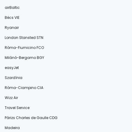
airBaltic
Bécs VIE
Ryanair
London Stansted STN
Róma-Fiumicino FCO
Milánó-Bergamo BGY
easyJet
Szardínia
Róma-Ciampino CIA
Wizz Air
Travel Service
Párizs Charles de Gaulle CDG
Madeira