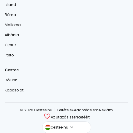
Izland
Róma
Mallorca
Albánia
Ciprus
Porto
Cestee
Rólunk
Kapcsolat
© 2026 Cestee.hu
Feltételek
Adatvédelem
Reklám
Az utazás szeretetéért
cestee.com
cestee.hu
cestee.sk