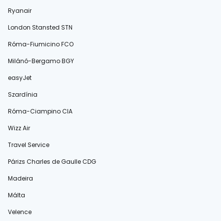
Ryanair
London Stansted STN
Róma-Fiumicino FCO
Milánó-Bergamo BGY
easyJet
Szardínia
Róma-Ciampino CIA
Wizz Air
Travel Service
Párizs Charles de Gaulle CDG
Madeira
Málta
Velence