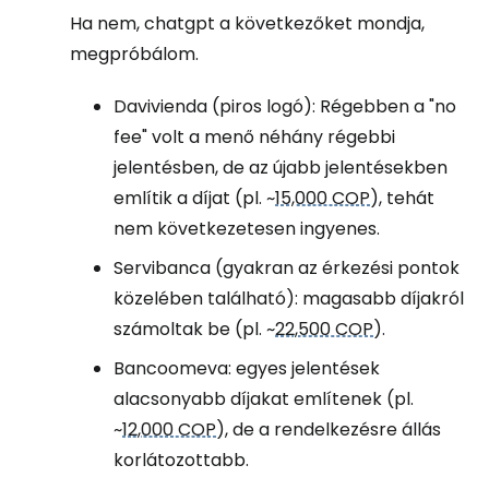
Ha nem, chatgpt a következőket mondja,
megpróbálom.
Davivienda (piros logó): Régebben a "no
fee" volt a menő néhány régebbi
jelentésben, de az újabb jelentésekben
említik a díjat (pl. ~
15,000 COP
), tehát
nem következetesen ingyenes.
Servibanca (gyakran az érkezési pontok
közelében található): magasabb díjakról
számoltak be (pl. ~
22,500 COP
).
Bancoomeva: egyes jelentések
alacsonyabb díjakat említenek (pl.
~
12,000 COP
), de a rendelkezésre állás
korlátozottabb.