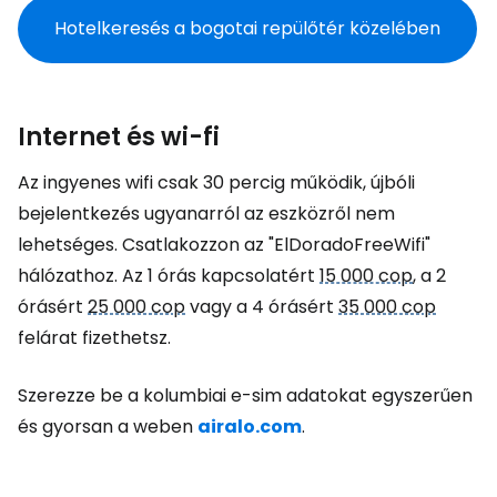
Hotelkeresés a bogotai repülőtér közelében
Internet és wi-fi
Az ingyenes wifi csak 30 percig működik, újbóli
bejelentkezés ugyanarról az eszközről nem
lehetséges. Csatlakozzon az "ElDoradoFreeWifi"
hálózathoz. Az 1 órás kapcsolatért
15 000 cop
, a 2
órásért
25 000 cop
vagy a 4 órásért
35 000 cop
felárat fizethetsz.
Szerezze be a kolumbiai e-sim adatokat egyszerűen
és gyorsan a weben
airalo.com
.