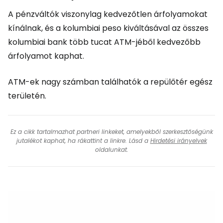
A pénzváltók viszonylag kedvezőtlen árfolyamokat
kínálnak, és a kolumbiai peso kiváltásával az összes
kolumbiai bank több tucat ATM-jéből kedvezőbb
árfolyamot kaphat.
ATM-ek nagy számban találhatók a repülőtér egész
területén.
Ez a cikk tartalmazhat partneri linkeket, amelyekből szerkesztőségünk
jutalékot kaphat, ha rákattint a linkre. Lásd a
Hirdetési irányelvek
oldalunkat.