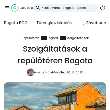
Bogota BOG
Tömegközlekedés
Bővebben
Bejelentkezés a
Cestee-be
Repülőterek
Bogota
Szolgáltatások
Szolgáltatások a
... az utazási közösség világszerte
repülőtéren Bogota
Folytatás a Google-lal
Kryštof Hájek
frissített 20. 12. 2025
Folytatás a Facebookkal
Folytassa e-mailben