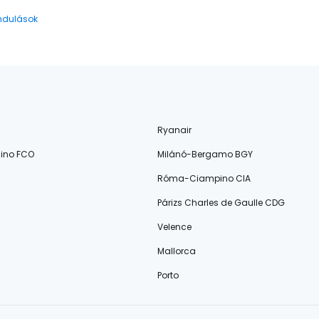
indulások
Ryanair
ino FCO
Milánó-Bergamo BGY
Róma-Ciampino CIA
Párizs Charles de Gaulle CDG
Velence
Mallorca
Porto