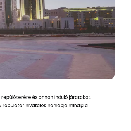
és a Cestee-be
a repülőterére és onnan induló járatokat,
A repülőtér hivatalos honlapja mindig a