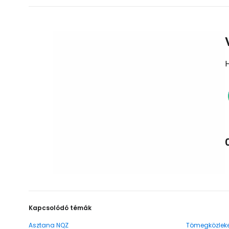
Kapcsolódó témák
Asztana NQZ
Tömegközlek