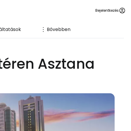
Bejelentkezés
áltatások
Bővebben
őtéren Asztana