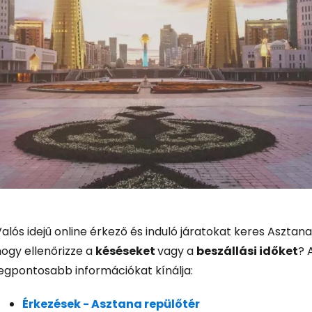
Bejelentkez
alós idejű online érkező és induló járatokat keres Asztan
hogy ellenőrizze a
késéseket
vagy a
beszállási időket
? 
legpontosabb információkat kínálja:
... az utazási közösség világszerte
Érkezések - Asztana repülőtér