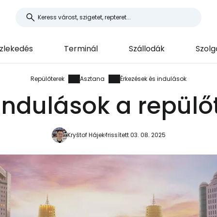
zlekedés
Terminál
Szállodák
Szolg
Repülőterek
Asztana
Érkezések és indulások
indulások a repül
Kryštof Hájek
frissített 03. 08. 2025