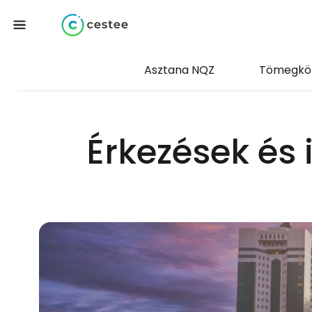
Asztana NQZ
Tömegkö
Érkezések és 