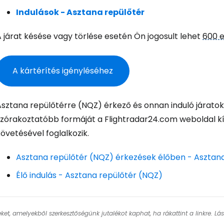
Fol
Indulások - Asztana repülőtér
 járat késése vagy törlése esetén Ön jogosult lehet
600 e
Foly
A kártérítés igényléséhez
Fol
Asztana repülőtérre (NQZ) érkező és onnan induló járatok
szórakoztatóbb formáját a Flightradar24.com weboldal kín
övetésével foglalkozik.
Asztana repülőtér (NQZ) érkezések élőben - Asztan
Élő indulás - Asztana repülőtér (NQZ)
keket, amelyekből szerkesztőségünk jutalékot kaphat, ha rákattint a linkre. L