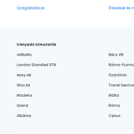
Szolgáltatások
Érkezések és 
Irányadó útmutatók
airBaltic
Bécs VIE
London Stansted STN
Róma-Fiumic
easyJet
Szardínia
Wizz Air
Travel Service
Madeira
Málta
Izland
Róma
Albánia
Ciprus