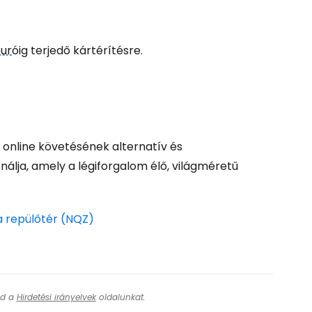
ytatás a Google-lal
ur
óig terjedő kártérítésre.
tatás a Facebookkal
ytassa e-mailben
 online követésének alternatív és
álja, amely a légiforgalom élő, világméretű
a repülőtér (NQZ)
ásd a
Hirdetési irányelvek
oldalunkat.