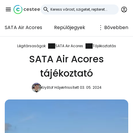
SATA Air Acores
Repülőjegyek
Bővebben
Bejelentkezés a
Cestee-be
Légitársaságok
SATA Air Acores
Tájékoztatás
SATA Air Acores
... az utazási közösség világszerte
tájékoztató
Folytatás a Google-lal
Kryštof Hájek
frissített 03. 05. 2024
Folytatás a Facebookkal
Folytassa e-mailben