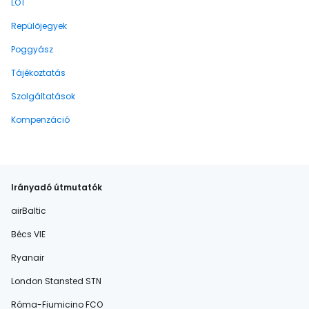
LOT
Repülőjegyek
Poggyász
Tájékoztatás
Szolgáltatások
Kompenzáció
Irányadó útmutatók
airBaltic
Bécs VIE
Ryanair
London Stansted STN
Róma-Fiumicino FCO