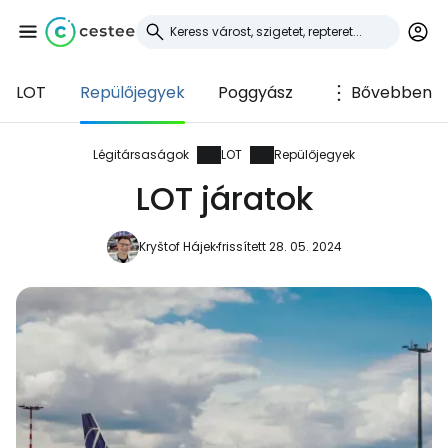
LOT
Repülőjegyek
Poggyász
Bővebben
Bejelentkezés a
Cestee-be
Légitársaságok
LOT
Repülőjegyek
LOT járatok
... az utazási közösség világszerte
Kryštof Hájek
frissített 28. 05. 2024
Folytatás a Google-lal
Folytatás a Facebookkal
Folytassa e-mailben