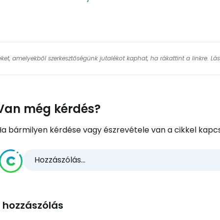
Fol
keket, amelyekből szerkesztőségünk jutalékot kaphat, ha rákattint a linkre. L
Van még kérdés?
Ha bármilyen kérdése vagy észrevétele van a cikkel kapcs
Hozzászólás...
1 hozzászólás