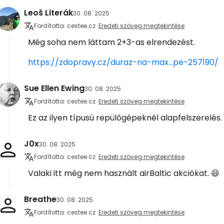
Leoš Literák
30. 08. 2025
Fordította: cestee.cz
Eredeti szöveg megtekintése
Még soha nem láttam 2+3-as elrendezést.
https://zdopravy.cz/duraz-na-max...pe-257190/
Sue Ellen Ewing
30. 08. 2025
Fordította: cestee.cz
Eredeti szöveg megtekintése
Ez az ilyen típusú repülőgépeknél alapfelszerelés.
J0x
30. 08. 2025
Fordította: cestee.cz
Eredeti szöveg megtekintése
Valaki itt még nem használt airBaltic akciókat. 😆
Breathe
30. 08. 2025
Fordította: cestee.cz
Eredeti szöveg megtekintése