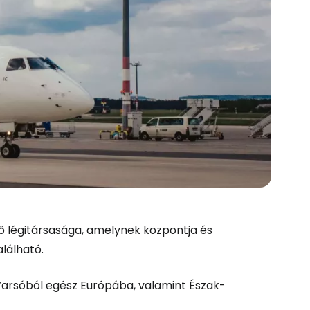
dő légitársasága, amelynek központja és
lálható.
k Varsóból egész Európába, valamint Észak-