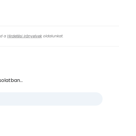
ytassa e-mailben
ásd a
Hirdetési irányelvek
oldalunkat.
olatban...