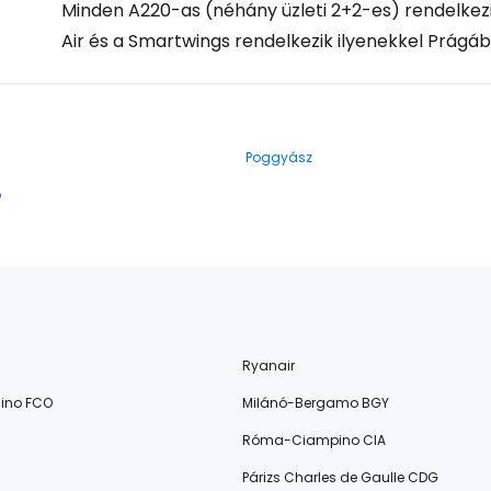
Minden A220-as (néhány üzleti 2+2-es) rendelkezik 
Air és a Smartwings rendelkezik ilyenekkel Prágáb
Poggyász
ó
Ryanair
ino FCO
Milánó-Bergamo BGY
Róma-Ciampino CIA
Párizs Charles de Gaulle CDG