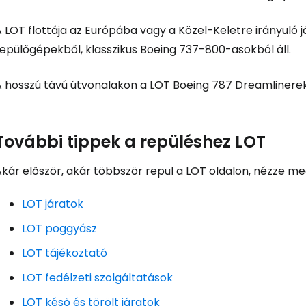
A LOT flottája az Európába vagy a Közel-Keletre irányul
repülőgépekből, klasszikus Boeing 737-800-asokból áll.
A hosszú távú útvonalakon a LOT Boeing 787 Dreamlinerek
Bejelentkez
További tippek a repüléshez LOT
kár először, akár többször repül a LOT oldalon, nézze meg
... az utazási közösség világszerte
LOT járatok
Fol
LOT poggyász
LOT tájékoztató
Foly
LOT fedélzeti szolgáltatások
LOT késő és törölt járatok