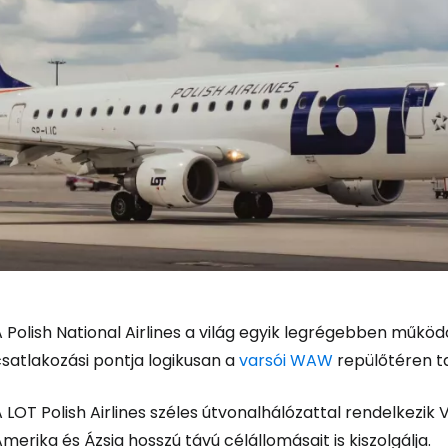
 Polish National Airlines a világ egyik legrégebben műkö
satlakozási pontja logikusan a
varsói WAW
repülőtéren ta
 LOT Polish Airlines széles útvonalhálózattal rendelkezi
merika és Ázsia hosszú távú célállomásait is kiszolgálja.