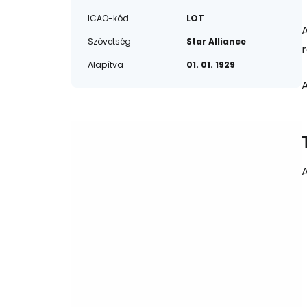
ICAO-kód
LOT
Szövetség
Star Alliance
Alapítva
01. 01. 1929
A