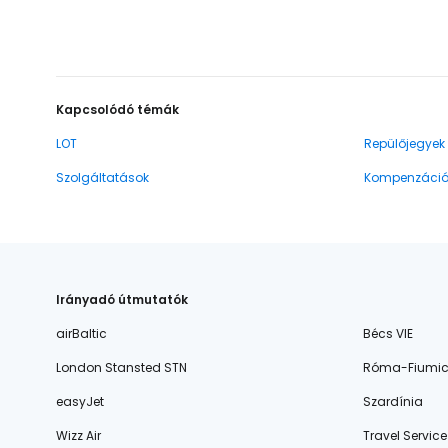
Kapcsolódó témák
LOT
Repülőjegyek
Szolgáltatások
Kompenzáci
Irányadó útmutatók
airBaltic
Bécs VIE
London Stansted STN
Róma-Fiumic
easyJet
Szardínia
Wizz Air
Travel Service