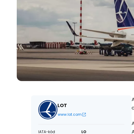
A
LOT
c
www.lot.com
A
A
IATA-kód
LO