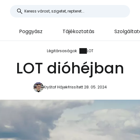
Poggyász
Tájékoztatás
Szolgálta
Légitársaságok
LOT
LOT dióhéjban
Kryštof Hájek
frissített 28. 05. 2024