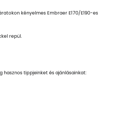
ó járatokon kényelmes Embraer E170/E190-es
kel repül.
és a Cestee-be
 hasznos tippjeinket és ajánlásainkat:
ytatás a Google-lal
tatás a Facebookkal