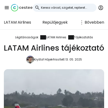
LATAM Airlines
Repülőjegyek
Bővebben
Bejelentkezés a
Cestee-be
Légitársaságok
LATAM Airlines
Tájékoztatás
LATAM Airlines tájékoztató
... az utazási közösség világszerte
Kryštof Hájek
frissített 13. 05. 2025
Folytatás a Google-lal
Folytatás a Facebookkal
Folytassa e-mailben