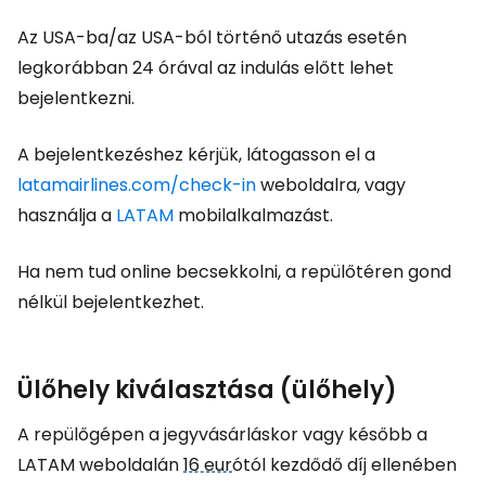
Az USA-ba/az USA-ból történő utazás esetén
legkorábban 24 órával az indulás előtt lehet
bejelentkezni.
A bejelentkezéshez kérjük, látogasson el a
latamairlines.com/check-in
weboldalra, vagy
használja a
LATAM
mobilalkalmazást.
Ha nem tud online becsekkolni, a repülőtéren gond
nélkül bejelentkezhet.
Ülőhely kiválasztása (ülőhely)
A repülőgépen a jegyvásárláskor vagy később a
LATAM weboldalán
16 eur
ótól kezdődő díj ellenében