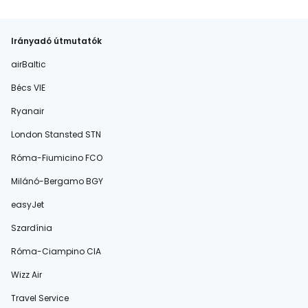
Irányadó útmutatók
airBaltic
Bécs VIE
Ryanair
London Stansted STN
Róma-Fiumicino FCO
Milánó-Bergamo BGY
easyJet
Szardínia
Róma-Ciampino CIA
Wizz Air
Travel Service