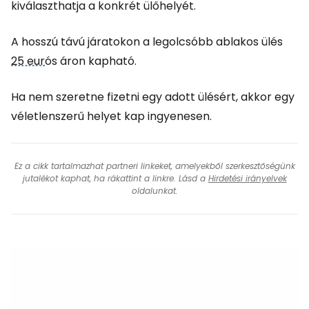
kiválaszthatja a konkrét ülőhelyét.
A hosszú távú járatokon a legolcsóbb ablakos ülés
25 eur
ós áron kapható.
Ha nem szeretne fizetni egy adott ülésért, akkor egy
véletlenszerű helyet kap ingyenesen.
Ez a cikk tartalmazhat partneri linkeket, amelyekből szerkesztőségünk
jutalékot kaphat, ha rákattint a linkre. Lásd a
Hirdetési irányelvek
oldalunkat.