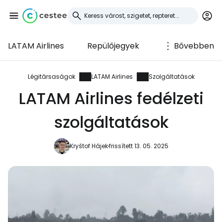
LATAM Airlines
Repülőjegyek
Bővebben
Bejelentkezés a
Cestee-be
Légitársaságok
LATAM Airlines
Szolgáltatások
LATAM Airlines fedélzeti
... az utazási közösség világszerte
szolgáltatások
Folytatás a Google-lal
Kryštof Hájek
frissített 13. 05. 2025
Folytatás a Facebookkal
Folytassa e-mailben