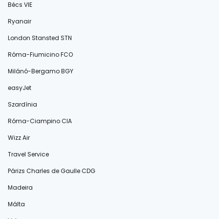
Bécs VIE
Ryanair
London Stansted STN
Róma-Fiumicino FCO
Milánó-Bergamo BGY
easyJet
Szardínia
Róma-Ciampino CIA
Wizz Air
Travel Service
Párizs Charles de Gaulle CDG
Madeira
Málta