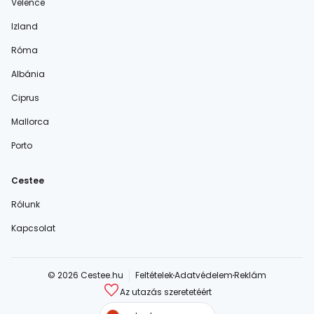
Velence
Izland
Róma
Albánia
Ciprus
Mallorca
Porto
Cestee
Rólunk
Kapcsolat
© 2026 Cestee.hu
Feltételek
Adatvédelem
Reklám
Az utazás szeretetéért
cestee.com