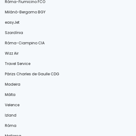
Róma-Fiumicino FCO
Milánó-Bergamo BGY
easyJet
Szardínia
Róma-Ciampino CIA
Wizz Air
Travel Service
Párizs Charles de Gaulle CDG
Madeira
Málta
Velence
Izland
Róma
Mallorca