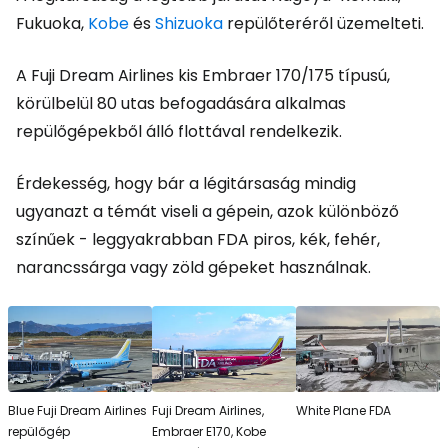
Fukuoka,
Kobe
és
Shizuoka
repülőteréről üzemelteti.
A Fuji Dream Airlines kis Embraer 170/175 típusú,
körülbelül 80 utas befogadására alkalmas
repülőgépekből álló flottával rendelkezik.
Érdekesség, hogy bár a légitársaság mindig
ugyanazt a témát viseli a gépein, azok különböző
színűek - leggyakrabban FDA piros, kék, fehér,
narancssárga vagy zöld gépeket használnak.
Blue Fuji Dream Airlines
Fuji Dream Airlines,
White Plane FDA
repülőgép
Embraer E170, Kobe