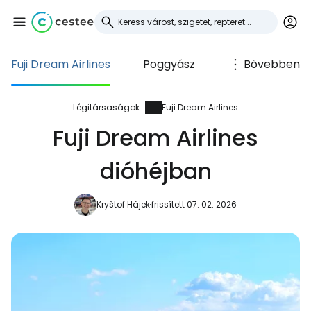
Fuji Dream Airlines
Poggyász
Bővebben
Bejelentkezés a
Cestee-be
Légitársaságok
Fuji Dream Airlines
Fuji Dream Airlines
... az utazási közösség világszerte
dióhéjban
Folytatás a Google-lal
Kryštof Hájek
frissített 07. 02. 2026
Folytatás a Facebookkal
Folytassa e-mailben