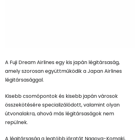
A Fuji Dream Airlines egy kis japán légitársaság,
amely szorosan együttműködik a Japan Airlines
légitársasággal.
Kisebb csomópontok és kisebb japán városok
összekötésére specializálódott, valamint olyan
útvonalakra, ahová más légitársaságok nem
repülnek.
A légitársaság a legtöbb járatát Nagoya-Komaki,