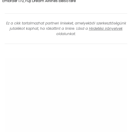
Embraer 170, Fuji Dream Airlines belső tere
Ez a cikk tartalmazhat partneri linkeket, amelyekből szerkesztőségünk
jutalékot kaphat, ha rákattint a linkre. Lásd a
Hirdetési irányelvek
oldalunkat.