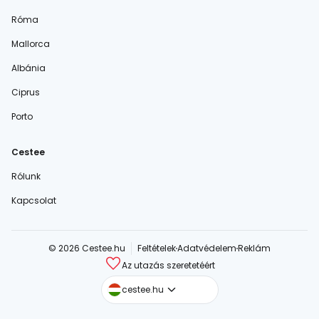
Róma
Mallorca
Albánia
Ciprus
Porto
Cestee
Rólunk
Kapcsolat
© 2026 Cestee.hu
Feltételek
Adatvédelem
Reklám
Az utazás szeretetéért
cestee.com
cestee.hu
cestee.sk