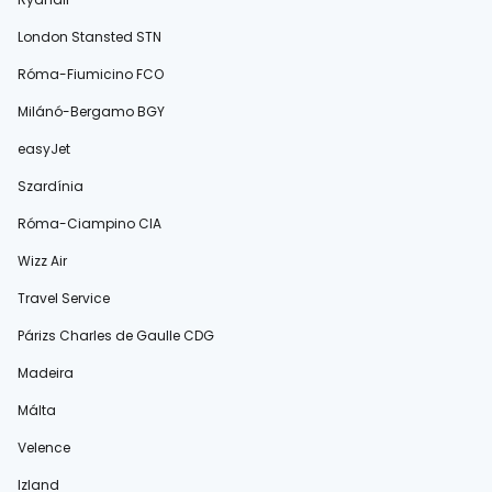
London Stansted STN
Róma-Fiumicino FCO
Milánó-Bergamo BGY
easyJet
Szardínia
Róma-Ciampino CIA
Wizz Air
Travel Service
Párizs Charles de Gaulle CDG
Madeira
Málta
Velence
Izland