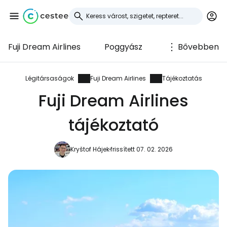
Fuji Dream Airlines
Poggyász
Bővebben
Bejelentkezés a
Cestee-be
Légitársaságok
Fuji Dream Airlines
Tájékoztatás
Fuji Dream Airlines
... az utazási közösség világszerte
tájékoztató
Folytatás a Google-lal
Kryštof Hájek
frissített 07. 02. 2026
Folytatás a Facebookkal
Folytassa e-mailben