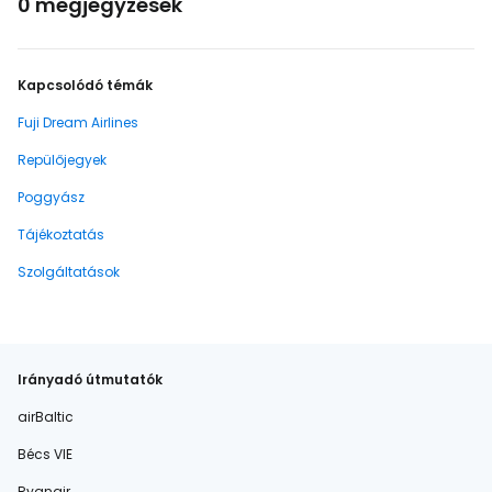
0 megjegyzések
Kapcsolódó témák
Fuji Dream Airlines
Repülőjegyek
Poggyász
Tájékoztatás
Szolgáltatások
Irányadó útmutatók
airBaltic
Bécs VIE
Ryanair