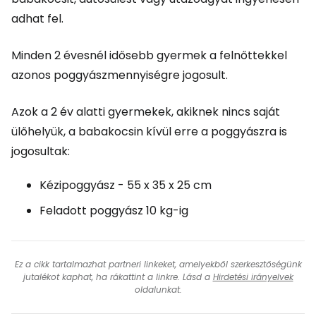
adhat fel.
Minden 2 évesnél idősebb gyermek a felnőttekkel
azonos poggyászmennyiségre jogosult.
Azok a 2 év alatti gyermekek, akiknek nincs saját
ülőhelyük, a babakocsin kívül erre a poggyászra is
jogosultak:
Kézipoggyász - 55 x 35 x 25 cm
Feladott poggyász 10 kg-ig
Ez a cikk tartalmazhat partneri linkeket, amelyekből szerkesztőségünk
jutalékot kaphat, ha rákattint a linkre. Lásd a
Hirdetési irányelvek
oldalunkat.