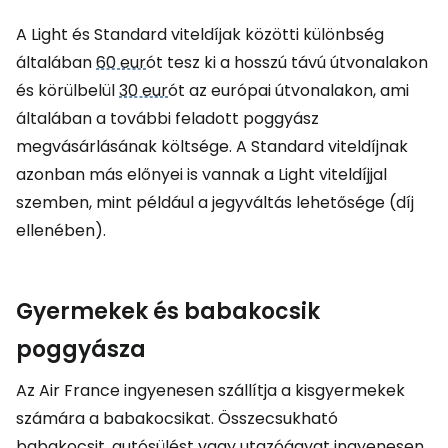
A Light és Standard viteldíjak közötti különbség
általában
60 eur
ót tesz ki a hosszú távú útvonalakon
és körülbelül
30 eur
ót az európai útvonalakon, ami
általában a további feladott poggyász
megvásárlásának költsége. A Standard viteldíjnak
azonban más előnyei is vannak a Light viteldíjjal
szemben, mint például a jegyváltás lehetősége (díj
ellenében).
Gyermekek és babakocsik
poggyásza
Az Air France ingyenesen szállítja a kisgyermekek
számára a babakocsikat. Összecsukható
babakocsit, autósülést vagy utazóágyat ingyenesen