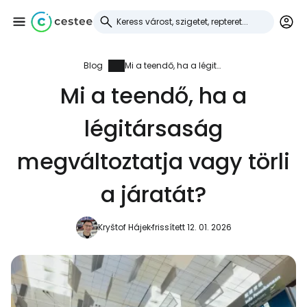
Blog
Mi a teendő, ha a légitársaság megváltoztatja vagy törli a járatát?
Bejelentkezés a
Mi a teendő, ha a
Cestee-be
légitársaság
... az utazási közösség világszerte
megváltoztatja vagy törli
Folytatás a Google-lal
a járatát?
Kryštof Hájek
frissített 12. 01. 2026
Folytatás a Facebookkal
Folytassa e-mailben