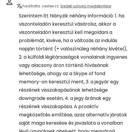
Fordította: cestee.cz
Eredeti szöveg megtekintése
Szerintem itt hiányzik néhány információ: 1. ha
viszonteladón keresztül vásárolsz, akkor a
viszonteladón keresztül kell megoldani a
problémát, kivéve, ha a változás az indulás
napján történt (+ valószínűleg néhány kivétel),
2. a külföldi légitársaságok vonalainak ingyenes
vagy alacsony áron történő hívásának
lehetősége, ahogy az a Skype of fond
memory-on keresztül ment, 3. a jegyár egy
részének visszakapásának lehetősége
downgrade esetén, 4. a jegy árának egy
részének visszakapása. A proaktív
megközelítés említése, azaz alternatív járatok
saját maga keresése és javaslata a vonalban
lévő ügynöknek ahelyett, hogy megvárná,