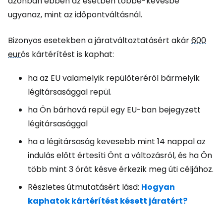
azonban ebben az esetben többé-kevésbé
ugyanaz, mint az időpontváltásnál.
Bizonyos esetekben a járatváltoztatásért akár
600
eur
ós kártérítést is kaphat:
ha az EU valamelyik repülőteréről bármelyik
légitársasággal repül.
ha Ön bárhová repül egy EU-ban bejegyzett
légitársasággal
ha a légitársaság kevesebb mint 14 nappal az
indulás előtt értesíti Önt a változásról, és ha Ön
több mint 3 órát késve érkezik meg úti céljához.
Részletes útmutatásért lásd:
Hogyan
kaphatok kártérítést késett járatért?