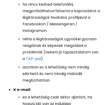
ha nincs kedved telefonálni,
megpróbálhatod felvenni a kapcsolatot a
légitársaságok hivatalos profiljaival a
Facebookon / Messengeren /
Instagramon.
néha a légitársaságok ügynökei gyorsan
reagálnak és képesek megoldani a
problémát (nekem jó tapasztalatom van
a
TAP-pal
)
azonban ez a lehetőség nem mindig
elérhető és nem mindig működik
megbízhatóan
❌
e-mail
ez a lehetőség csak akkor ajánlott, ha
hosszú idő van az indulásig