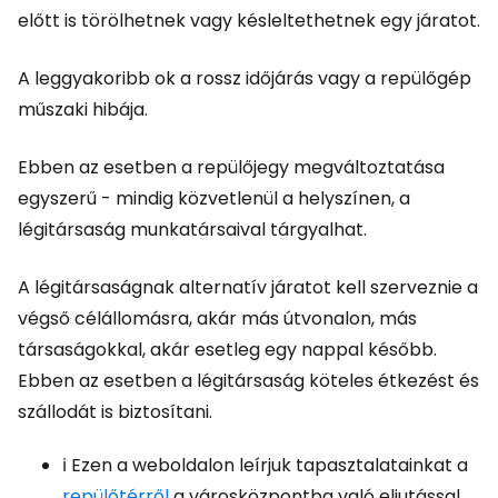
előtt is törölhetnek vagy késleltethetnek egy járatot.
A leggyakoribb ok a rossz időjárás vagy a repülőgép
műszaki hibája.
Ebben az esetben a repülőjegy megváltoztatása
egyszerű - mindig közvetlenül a helyszínen, a
légitársaság munkatársaival tárgyalhat.
A légitársaságnak alternatív járatot kell szerveznie a
végső célállomásra, akár más útvonalon, más
társaságokkal, akár esetleg egy nappal később.
Ebben az esetben a légitársaság köteles étkezést és
szállodát is biztosítani.
ℹ️ Ezen a weboldalon leírjuk tapasztalatainkat a
repülőtérről
a városközpontba való eljutással