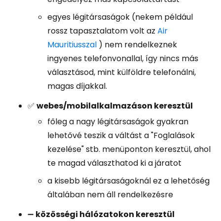
egyes légitársaságok (nekem például
rossz tapasztalatom volt az
Air
Mauritiusszal
) nem rendelkeznek
ingyenes telefonvonallal, így nincs más
választásod, mint külföldre telefonálni,
magas díjakkal.
✅
webes/mobilalkalmazáson keresztül
főleg a nagy légitársaságok gyakran
lehetővé teszik a váltást a "Foglalások
kezelése" stb. menüponton keresztül, ahol
te magad választhatod ki a járatot
a kisebb légitársaságoknál ez a lehetőség
általában nem áll rendelkezésre
➖
közösségi hálózatokon keresztül