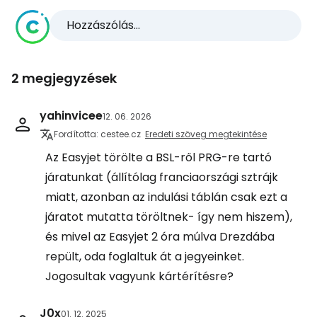
Hozzászólás...
2 megjegyzések
yahinvicee
12. 06. 2026
Fordította: cestee.cz
Eredeti szöveg megtekintése
Az Easyjet törölte a BSL-ről PRG-re tartó
járatunkat (állítólag franciaországi sztrájk
miatt, azonban az indulási táblán csak ezt a
járatot mutatta töröltnek- így nem hiszem),
és mivel az Easyjet 2 óra múlva Drezdába
repült, oda foglaltuk át a jegyeinket.
Jogosultak vagyunk kártérítésre?
J0x
01. 12. 2025