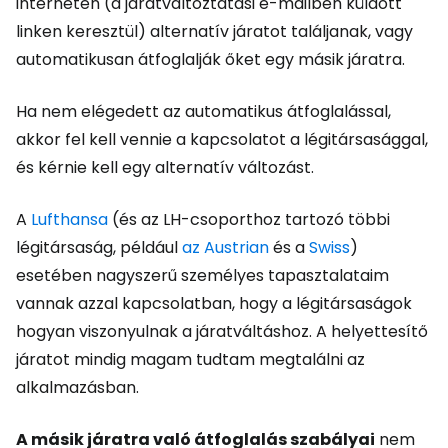
interneten (a járatváltoztatási e-mailben küldött
linken keresztül) alternatív járatot találjanak, vagy
automatikusan átfoglalják őket egy másik járatra.
Ha nem elégedett az automatikus átfoglalással,
akkor fel kell vennie a kapcsolatot a légitársasággal,
és kérnie kell egy alternatív változást.
A
Lufthansa
(és az LH-csoporthoz tartozó többi
légitársaság, például
az Austrian
és a
Swiss
)
esetében nagyszerű személyes tapasztalataim
vannak azzal kapcsolatban, hogy a légitársaságok
hogyan viszonyulnak a járatváltáshoz. A helyettesítő
járatot mindig magam tudtam megtalálni az
alkalmazásban.
A másik járatra való átfoglalás szabályai
nem