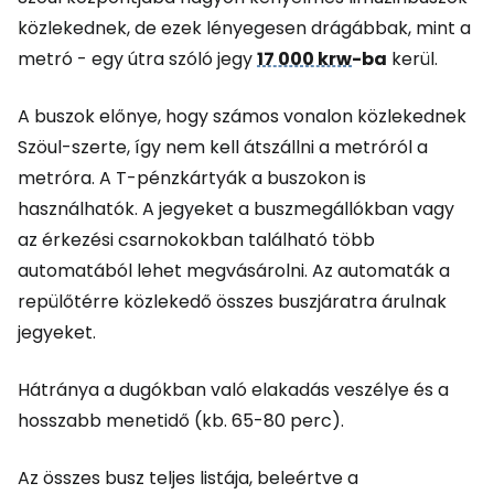
közlekednek, de ezek lényegesen drágábbak, mint a
metró - egy útra szóló jegy
17 000 krw
-ba
kerül.
A buszok előnye, hogy számos vonalon közlekednek
Szöul-szerte, így nem kell átszállni a metróról a
metróra. A T-pénzkártyák a buszokon is
használhatók. A jegyeket a buszmegállókban vagy
az érkezési csarnokokban található több
automatából lehet megvásárolni. Az automaták a
repülőtérre közlekedő összes buszjáratra árulnak
jegyeket.
Hátránya a dugókban való elakadás veszélye és a
hosszabb menetidő (kb. 65-80 perc).
Az összes busz teljes listája, beleértve a