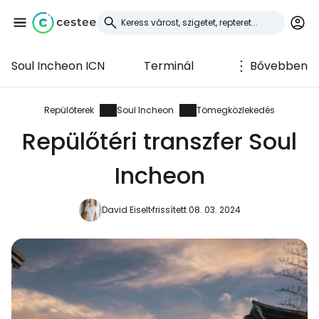
Soul Incheon ICN
Terminál
Bővebben
Bejelentkezés a
Cestee-be
Repülőterek
Soul Incheon
Tömegközlekedés
Repülőtéri transzfer Soul
... az utazási közösség világszerte
Incheon
Folytatás a Google-lal
David Eiselt
frissített 08. 03. 2024
Folytatás a Facebookkal
Folytassa e-mailben