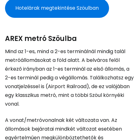
Hotelárak megtekintése Szöulban
AREX metró Szöulba
Mind az 1-es, mind a 2-es terminálnál mindig talál
metróállomásokat a föld alatt. A belváros felől
érkező irányban az 1-es terminál az első állomás, a
2-es terminál pedig a végállomás. Találkozhatsz egy
vonatjelzéssel is (
Airport Railroad
), de ez valójában
egy klasszikus metró, mint a többi Szöul környéki
vonal.
A vonat/metróvonalnak két változata van. Az
állomások bejáratai mindkét változat esetében
egyértelműen megkülönböztethetők és