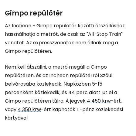
Gimpo repülőtér
Az Incheon - Gimpo repülőtér közötti átszálláshoz
használhatja a metrót, de csak az "All-Stop Train"
vonatot. Az expresszvonatok nem állnak meg a
Gimpo repülőtéren.
Nem kell átszállni, a metró megáll a Gimpo
repülőtéren, és az Incheon repülőtérről Szöul
belvárosába közlekedik. Napközben 5-15
percenként közlekedik, és 44 perc alatt jut el a
Gimpo repülőtéren túlra. A jegyek
4 450 krw
-ért,
vagy
4 350 krw
-ért kaphatók T-pénz közlekedési
kártyával.