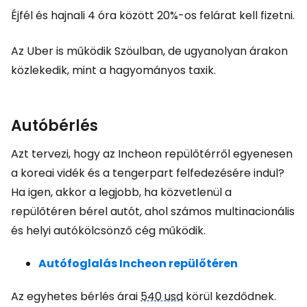
Éjfél és hajnali 4 óra között 20%-os felárat kell fizetni.
Az Uber is működik Szöulban, de ugyanolyan árakon
közlekedik, mint a hagyományos taxik.
Autóbérlés
Azt tervezi, hogy az Incheon repülőtérről egyenesen
a koreai vidék és a tengerpart felfedezésére indul?
Ha igen, akkor a legjobb, ha közvetlenül a
repülőtéren bérel autót, ahol számos multinacionális
és helyi autókölcsönző cég működik.
Autófoglalás Incheon repülőtéren
Az egyhetes bérlés árai
540 usd
körül kezdődnek.