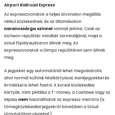
Airport Railroad Express
Az expresszvonatok a teljes útvonalon megállás
nélkül közlekednek, és az állomásokon
narancssárga
színnel
vannak jelölve. Csak az
Incheon repülőtér mindkét termináljánál, majd a
szöuli főpályaudvaron állnak meg. Az
expresszvonatok a Gimpo repülőtéren sem állnak
meg.
A jegyeket egy automatánál lehet megvásárolni,
ahol normál külföldi hitelkártyával, bankjegyekkel és
érmékkel is lehet fizetni. A koreai közlekedési
kártyák, mint például a T-money, a Cashbee vagy az
Mpass
nem
használhatók az expressz metróra (a
tömegközlekedési jegyekről bővebben a Szöuli
útmutatóban olvashat).