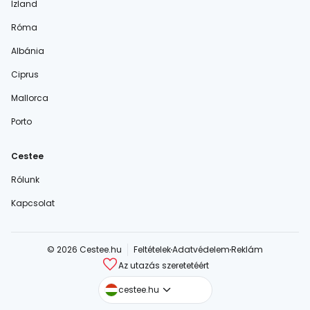
Izland
Róma
Albánia
Ciprus
Mallorca
Porto
Cestee
Rólunk
Kapcsolat
© 2026 Cestee.hu
Feltételek
Adatvédelem
Reklám
Az utazás szeretetéért
cestee.com
cestee.hu
cestee.sk