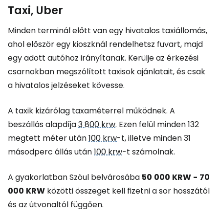
Taxi, Uber
Minden terminál előtt van egy hivatalos taxiállomás,
ahol először egy kioszknál rendelhetsz fuvart, majd
egy adott autóhoz irányítanak. Kerülje az érkezési
csarnokban megszólított taxisok ajánlatait, és csak
a hivatalos jelzéseket kövesse.
A taxik kizárólag taxaméterrel működnek. A
beszállás alapdíja
3 800 krw
. Ezen felül minden 132
megtett méter után
100 krw
-t, illetve minden 31
másodperc állás után
100 krw
-t számolnak.
A gyakorlatban Szöul belvárosába
50
000
KRW
-
70
000
KRW
közötti összeget kell fizetni a sor hosszától
és az útvonaltól függően.