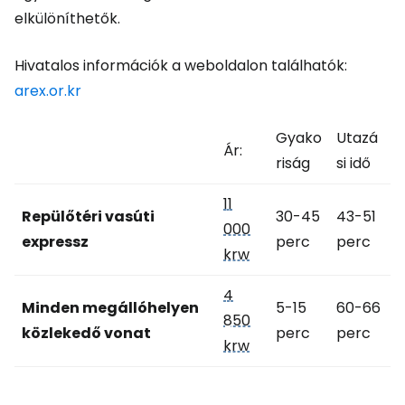
elkülöníthetők.
Hivatalos információk a weboldalon találhatók:
arex.or.kr
Gyako
Utazá
Ár:
riság
si idő
11
Repülőtéri vasúti
30-45
43-51
000
expressz
perc
perc
krw
4
Minden megállóhelyen
5-15
60-66
850
közlekedő vonat
perc
perc
krw