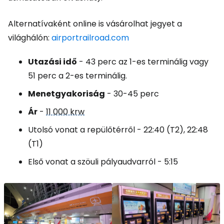
Alternatívaként online is vásárolhat jegyet a
világhálón:
airportrailroad.com
Utazási idő
- 43 perc az 1-es terminálig vagy
51 perc a 2-es terminálig.
Menetgyakoriság
- 30-45 perc
Ár
-
11 000 krw
Utolsó vonat a repülőtérről - 22:40 (T2), 22:48
(T1)
Első vonat a szöuli pályaudvarról - 5:15