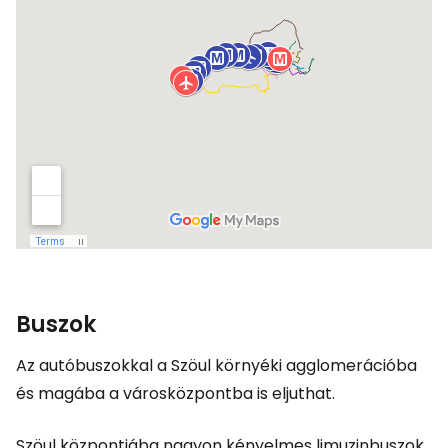
Buszok
Az autóbuszokkal a Szöul környéki agglomerációba
és magába a városközpontba is eljuthat.
Szöul központjába nagyon kényelmes limuzinbuszok