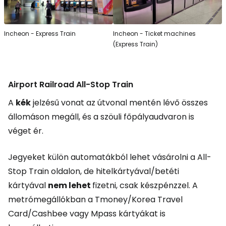
Incheon - Express Train
Incheon - Ticket machines
(Express Train)
Airport Railroad All-Stop Train
A
kék
jelzésű vonat az útvonal mentén lévő összes
állomáson megáll, és a szöuli főpályaudvaron is
véget ér.
Jegyeket külön automatákból lehet vásárolni a
All-
Stop Train
oldalon, de hitelkártyával/betéti
kártyával
nem lehet
fizetni, csak készpénzzel. A
metrómegállókban a Tmoney/Korea Travel
Card/Cashbee vagy Mpass kártyákat is