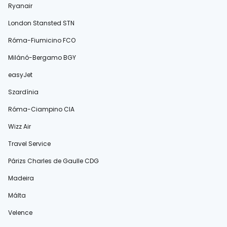
Ryanair
London Stansted STN
Róma-Fiumicino FCO
Milánó-Bergamo BGY
easyJet
Szardínia
Róma-Ciampino CIA
Wizz Air
Travel Service
Párizs Charles de Gaulle CDG
Madeira
Málta
Velence