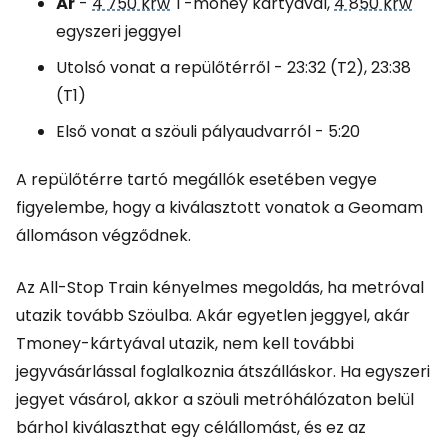
Ár
-
4 750 krw
T-money kártyával,
4 850 krw
egyszeri jeggyel
Utolsó vonat a repülőtérről - 23:32 (T2), 23:38
(T1)
Első vonat a szöuli pályaudvarról - 5:20
A repülőtérre tartó megállók esetében vegye
figyelembe, hogy a kiválasztott vonatok a Geomam
állomáson végződnek.
Az All-Stop Train kényelmes megoldás, ha metróval
utazik tovább Szöulba. Akár egyetlen jeggyel, akár
Tmoney-kártyával utazik, nem kell további
jegyvásárlással foglalkoznia átszálláskor. Ha egyszeri
jegyet vásárol, akkor a szöuli metróhálózaton belül
bárhol kiválaszthat egy célállomást, és ez az