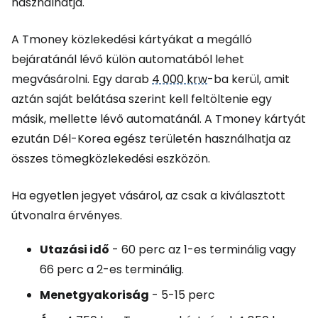
használhatja.
A Tmoney közlekedési kártyákat a megálló
bejáratánál lévő külön automatából lehet
megvásárolni. Egy darab
4 000 krw
-ba kerül, amit
aztán saját belátása szerint kell feltöltenie egy
másik, mellette lévő automatánál. A Tmoney kártyát
ezután Dél-Korea egész területén használhatja az
összes tömegközlekedési eszközön.
Ha egyetlen jegyet vásárol, az csak a kiválasztott
útvonalra érvényes.
Utazási idő
- 60 perc az 1-es terminálig vagy
66 perc a 2-es terminálig.
Menetgyakoriság
- 5-15 perc