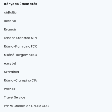
Irányadó útmutatók
airBaltic
Bécs VIE
Ryanair
London Stansted STN
Róma-Fiumicino FCO
Milánó-Bergamo BGY
easyJet
Szardínia
Róma-Ciampino CIA
Wizz Air
Travel Service
Párizs Charles de Gaulle CDG