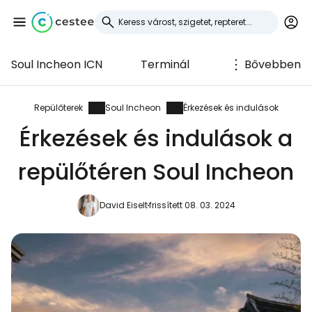
Soul Incheon ICN
Terminál
Bővebben
Bejelentkezés a
Cestee-be
Repülőterek
Soul Incheon
Érkezések és indulások
Érkezések és indulások a
... az utazási közösség világszerte
repülőtéren Soul Incheon
Folytatás a Google-lal
David Eiselt
frissített 08. 03. 2024
Folytatás a Facebookkal
Folytassa e-mailben