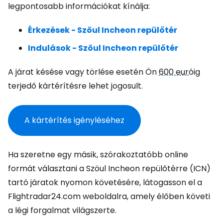
legpontosabb információkat kínálja:
Érkezések - Szöul Incheon repülőtér
Indulások - Szöul Incheon repülőtér
A járat késése vagy törlése esetén Ön
600 eur
óig
terjedő kártérítésre lehet jogosult.
A kártérítés igényléséhez
Ha szeretne egy másik, szórakoztatóbb online
formát választani a Szöul Incheon repülőtérre (ICN)
tartó járatok nyomon követésére, látogasson el a
Flightradar24.com weboldalra, amely élőben követi
a légi forgalmat világszerte.