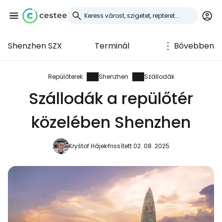
Shenzhen SZX
Terminál
Bővebben
Bejelentkezés a
Cestee-be
Repülőterek
Shenzhen
Szállodák
Szállodák a repülőtér
... az utazási közösség világszerte
közelében Shenzhen
Folytatás a Google-lal
Kryštof Hájek
frissített 02. 08. 2025
Folytatás a Facebookkal
Folytassa e-mailben