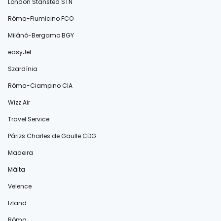
London Stansted STN
Róma-Fiumicino FCO
Milánó-Bergamo BGY
easyJet
Szardínia
Róma-Ciampino CIA
Wizz Air
Travel Service
Párizs Charles de Gaulle CDG
Madeira
Málta
Velence
Izland
Róma