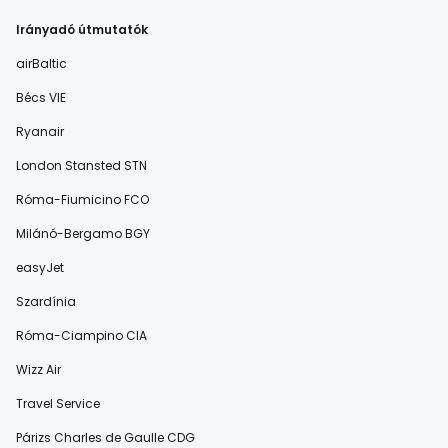
Irányadó útmutatók
airBaltic
Bécs VIE
Ryanair
London Stansted STN
Róma-Fiumicino FCO
Milánó-Bergamo BGY
easyJet
Szardínia
Róma-Ciampino CIA
Wizz Air
Travel Service
Párizs Charles de Gaulle CDG