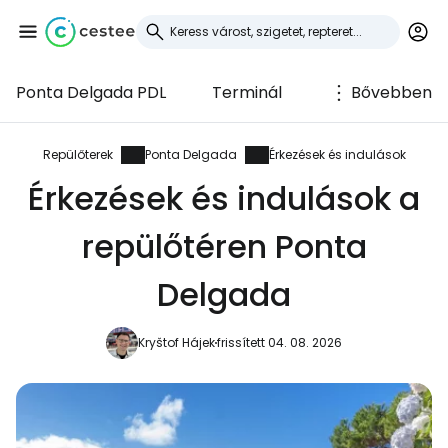
Ponta Delgada PDL
Terminál
Bővebben
Bejelentkezés a
Cestee-be
Repülőterek
Ponta Delgada
Érkezések és indulások
Érkezések és indulások a
... az utazási közösség világszerte
repülőtéren Ponta
Folytatás a Google-lal
Delgada
Kryštof Hájek
frissített 04. 08. 2026
Folytatás a Facebookkal
Folytassa e-mailben