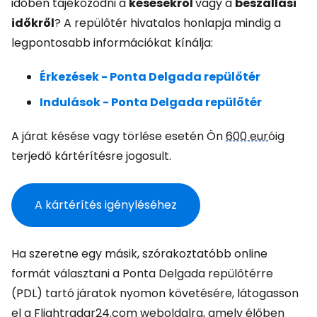
időben tájékozódni a
késésekről
vagy a
beszállási
időkről
? A repülőtér hivatalos honlapja mindig a
legpontosabb információkat kínálja:
Érkezések - Ponta Delgada repülőtér
Indulások - Ponta Delgada repülőtér
A járat késése vagy törlése esetén Ön
600 eur
óig
terjedő kártérítésre jogosult.
A kártérítés igényléséhez
Ha szeretne egy másik, szórakoztatóbb online
formát választani a Ponta Delgada repülőtérre
(PDL) tartó járatok nyomon követésére, látogasson
el a Flightradar24.com weboldalra, amely élőben