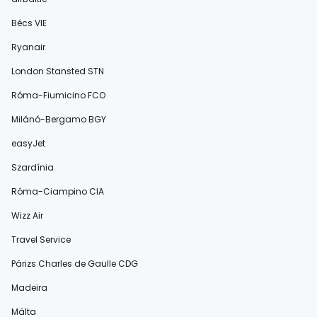
Bécs VIE
Ryanair
London Stansted STN
Róma-Fiumicino FCO
Milánó-Bergamo BGY
easyJet
Szardínia
Róma-Ciampino CIA
Wizz Air
Travel Service
Párizs Charles de Gaulle CDG
Madeira
Málta