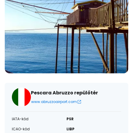
Pescara Abruzzo repülőtér
www.abruzzoairport.com
IATA-kód
PSR
ICAO-kód
LIBP