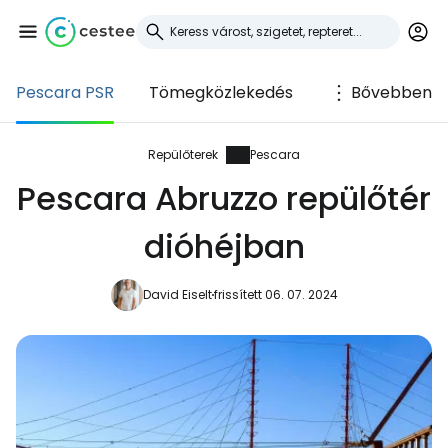
Pescara PSR
Tömegközlekedés
Bővebben
Bejelentkezés a
Cestee-be
Repülőterek
Pescara
Pescara Abruzzo repülőtér
... az utazási közösség világszerte
dióhéjban
Folytatás a Google-lal
David Eiselt
frissített 06. 07. 2024
Folytatás a Facebookkal
Folytassa e-mailben