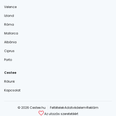
Velence
Izland
Róma
Mallorca
Albánia
Ciprus
Porto
Cestee
Rólunk
Kapcsolat
© 2026 Cestee.hu
Feltételek
Adatvédelem
Reklám
Az utazás szeretetéért