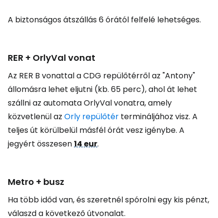
A biztonságos átszállás 6 órától felfelé lehetséges.
RER + OrlyVal vonat
Az RER B vonattal a CDG repülőtérről az "Antony"
állomásra lehet eljutni (kb. 65 perc), ahol át lehet
szállni az automata OrlyVal vonatra, amely
közvetlenül az
Orly repülőtér
termináljához visz. A
teljes út körülbelül másfél órát vesz igénybe. A
jegyért összesen
14 eur
.
Metro + busz
Ha több időd van, és szeretnél spórolni egy kis pénzt,
válaszd a következő útvonalat.