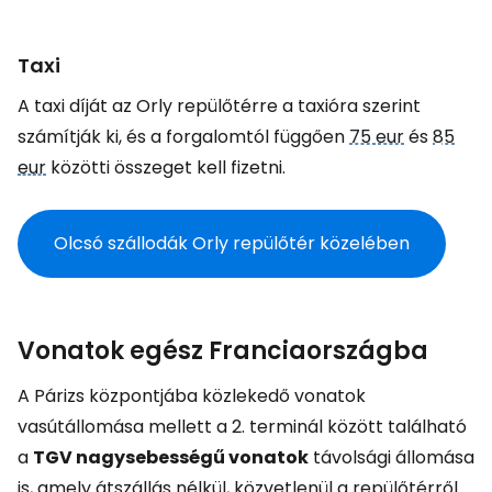
Taxi
A taxi díját az Orly repülőtérre a taxióra szerint
számítják ki, és a forgalomtól függően
75 eur
és
85
eur
közötti összeget kell fizetni.
Olcsó szállodák Orly repülőtér közelében
Vonatok egész Franciaországba
A Párizs központjába közlekedő vonatok
vasútállomása mellett a 2. terminál között található
a
TGV nagysebességű vonatok
távolsági állomása
is, amely átszállás nélkül, közvetlenül a repülőtérről