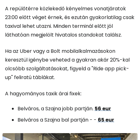
A repülőtérre közlekedő kényelmes vonatjáratok
23:00 előtt véget érnek, és ezután gyakorlatilag csak
taxival lehet utazni. Minden terminál előtt jól
láthatóan megjelölt hivatalos standokat találsz.
Ha az Uber vagy a Bolt mobilalkalmazásokon
keresztül igénybe veheted a gyakran akár 20%-kal
olcsóbb szolgáltatásokat, figyeld a "Ride app pick-
up" feliratú táblákat.
A hagyományos taxik árai fixek:
Belváros, a Szajna jobb partján.
56 eur
Belváros a Szajna bal partján - -
65 eur