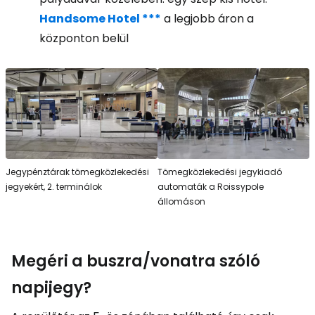
Handsome Hotel ***
a legjobb áron a
központon belül
Jegypénztárak tömegközlekedési
Tömegközlekedési jegykiadó
jegyekért, 2. terminálok
automaták a Roissypole
állomáson
Megéri a buszra/vonatra szóló
napijegy?