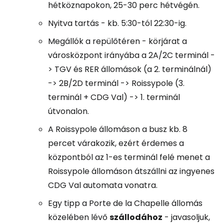
hétköznapokon, 25-30 perc hétvégén.
Nyitva tartás - kb. 5:30-tól 22:30-ig.
Megállók a repülőtéren - körjárat a
városközpont irányába a 2A/2C terminál -
> TGV és RER állomások (a 2. terminálnál)
-> 2B/2D terminál -> Roissypole (3.
terminál + CDG Val) -> 1. terminál
útvonalon.
A Roissypole állomáson a busz kb. 8
percet várakozik, ezért érdemes a
központból az 1-es terminál felé menet a
Roissypole állomáson átszállni az ingyenes
CDG Val automata vonatra.
Egy tipp a Porte de la Chapelle állomás
közelében lévő
szállodához
- javasoljuk,