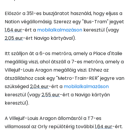
Először a 351-es buszjáratot használd, hogy eljuss a
Nation végállomásig. Szerezz egy "Bus-Tram" jegyet
1,64 eur
-ért a
mobilalkalmazáson
keresztül (vagy
2,05 eur
-ért Navigo kártyával).
Itt szálljon át a 6-os metróra, amely a Place d'Italie
megállóig viszi, ahol átszáll a 7-es metróra, amely a
Villejuif-Louis Aragon megállóig viszi. Ehhez az
átszálláshoz csak egy "Metro-Train-RER" jegyre van
szükséged
2,04 eur
-ért a
mobilalkalmazáson
keresztül (vagy
2,55 eur
-ért a Navigo kártyán
keresztül).
A Villejuif-Louis Aragon állomásról a T7-es
villamossal az Orly repülőtérig további
1,64 eur
-ért.