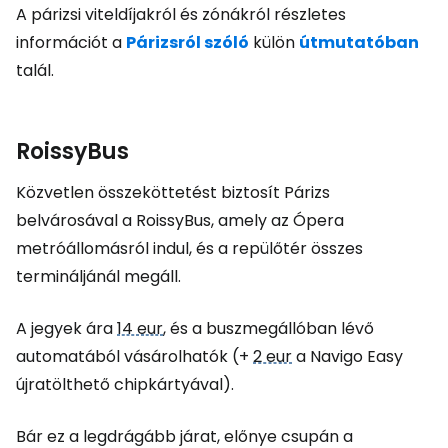
A párizsi viteldíjakról és zónákról részletes
információt a
Párizsról szóló
külön
útmutatóban
talál.
RoissyBus
Közvetlen összeköttetést biztosít Párizs
belvárosával a RoissyBus, amely az Ópera
metróállomásról indul, és a repülőtér összes
termináljánál megáll.
A jegyek ára
14 eur
, és a buszmegállóban lévő
automatából vásárolhatók (+
2 eur
a Navigo Easy
újratölthető chipkártyával).
Bár ez a legdrágább járat, előnye csupán a