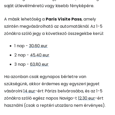
saját útlevélméretű vagy kisebb fényképére.
A másik lehetőség a
Paris
Visite
Pass
, amely
szintén megvásárolható az automatáknál. Az 1-5
zónákra szóló jegy a következő összegekbe kerül:
1 nap -
30,60 eur
2 nap -
45,40 eur
3 nap -
63,80 eur
Ha azonban csak egynapos bérletre van
szükségünk, akkor érdemes egy egyszeri jegyet
vásárolni
14 eur
-ért Párizs belvárosába, és az 1-5
zónákra szóló egész napos Navigo-t
12,30 eur
-ért
használni (csak a reptéri utazásra nem érvényes).