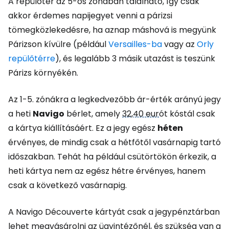
A repülőtér az 5-ös zónában található, így csak
akkor érdemes napijegyet venni a párizsi
tömegközlekedésre, ha aznap máshová is megyünk
Párizson kívülre (például
Versailles-ba
vagy az
Orly
repülőtérre
), és legalább 3 másik utazást is teszünk
Párizs környékén.
Az 1-5. zónákra a legkedvezőbb ár-érték arányú jegy
a heti
Navigo
bérlet, amely
32,40 eur
ót kóstál csak
a kártya kiállításáért. Ez a jegy egész
héten
érvényes, de mindig csak a hétfőtől vasárnapig tartó
időszakban. Tehát ha például csütörtökön érkezik, a
heti kártya nem az egész hétre érvényes, hanem
csak a következő vasárnapig.
A Navigo Découverte kártyát csak a jegypénztárban
lehet megvásárolni az ügyintézőnél, és szükség van a