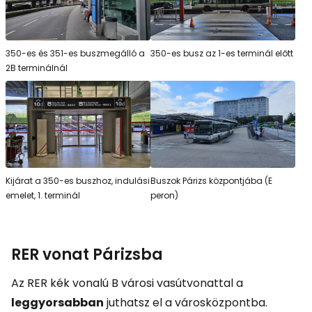
350-es és 351-es buszmegálló a
350-es busz az 1-es terminál előtt
2B terminálnál
Kijárat a 350-es buszhoz, indulási
Buszok Párizs központjába (E
emelet, 1. terminál
peron)
RER vonat Párizsba
Az RER kék vonalú B városi vasútvonattal a
leggyorsabban
juthatsz el a városközpontba.