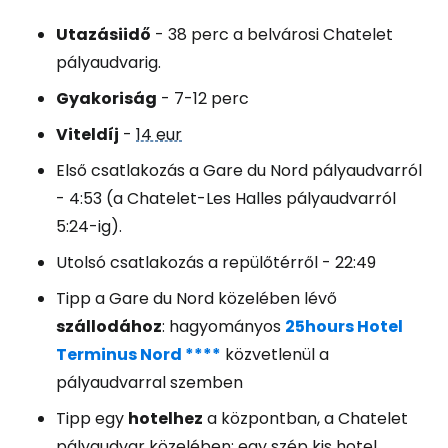
Utazási
idő
- 38 perc a belvárosi Chatelet
pályaudvarig.
Gyakoriság
- 7-12 perc
Viteldíj
-
14 eur
Első csatlakozás a Gare du Nord pályaudvarról
- 4:53 (a Chatelet-Les Halles pályaudvarról
5:24-ig).
Utolsó csatlakozás a repülőtérről - 22:49
Tipp a Gare du Nord közelében lévő
szállodához
: hagyományos
25hours Hotel
Terminus Nord ****
közvetlenül a
pályaudvarral szemben
Tipp egy
hotelhez
a központban, a Chatelet
pályaudvar közelében: egy szép kis hotel.