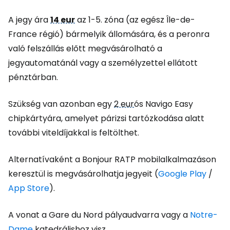
A jegy ára
14 eur
az 1-5. zóna (az egész Île-de-
France régió) bármelyik állomására, és a peronra
való felszállás előtt megvásárolható a
jegyautomatánál vagy a személyzettel ellátott
pénztárban.
Szükség van azonban egy
2 eur
ós Navigo Easy
chipkártyára, amelyet párizsi tartózkodása alatt
további viteldíjakkal is feltölthet.
Alternatívaként a Bonjour RATP mobilalkalmazáson
keresztül is megvásárolhatja jegyeit (
Google Play
/
App Store
).
A vonat a Gare du Nord pályaudvarra vagy a
Notre-
Dame
katedrálishoz visz.