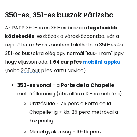
350-es, 351-es buszok Párizsba
Az RATP 350-es és 351-es buszai a
legolcsóbb
közlekedési
eszközök a városközpontba. Bár a
repülőtér az 5-ös zónában található, a 350-es és
351-es buszokra elég egy normál "Bus-Tram" jegy,
hogy eljusson oda.
1,64 eur
přes
mobilní appku
(nebo
2,05 eur
přes kartu Navigo).
.
350-es
vonal
- a
Porte
de
la
Chapelle
metróállomásig (átszállás a 12-es metróra).
Utazási idő - 75 perc a Porte de la
Chapelle-ig + kb. 25 perc metróval a
központig.
Menetgyakoriság - 10-15 perc