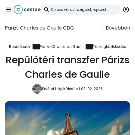
Párizs Charles de Gaulle CDG
Bővebben
Bejelentkezés a
Cestee-be
Repülőterek
Párizs Charles de Gaulle
Tömegközlekedés
Repülőtéri transzfer Párizs
... az utazási közösség világszerte
Charles de Gaulle
Folytatás a Google-lal
Kryštof Hájek
frissített 03. 02. 2026
Folytatás a Facebookkal
Folytassa e-mailben