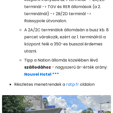
terminál -> TGV és RER állomások (a 2.
terminálnál) -> 2B/2D terminál ->
Roissypole útvonalon.
A 2A/2C terminálok állomásán a busz kb. 8
percet várakozik, ezért az 1. terminálról a
központ felé a 350-es busszal érdemes
utazni.
Tipp a Nation állomás közelében lévő
szállodához
- nagyszerű ár-érték arány:
Nouvel Hotel ***
Részletes menetrendek a
ratp.fr
oldalon