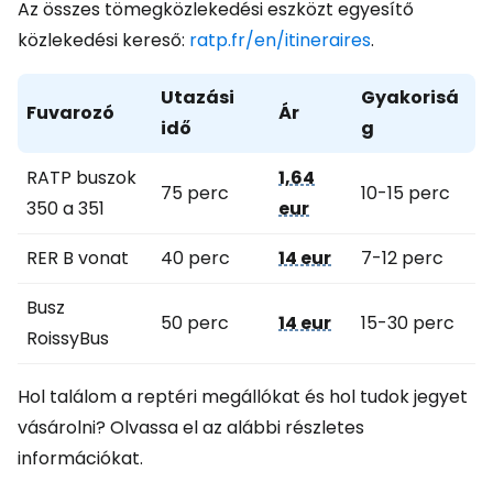
Az összes tömegközlekedési eszközt egyesítő
közlekedési kereső:
ratp.fr/en/itineraires
.
Utazási
Gyakorisá
Fuvarozó
Ár
idő
g
RATP buszok
1,64
75 perc
10-15 perc
350 a 351
eur
RER B vonat
40 perc
14 eur
7-12 perc
Busz
50 perc
14 eur
15-30 perc
RoissyBus
Hol találom a reptéri megállókat és hol tudok jegyet
vásárolni? Olvassa el az alábbi részletes
információkat.