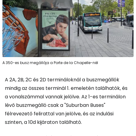
A 350-es busz megállója a Porte de la Chapelle-nél
A 2A, 2B, 2C és 2D termináloknál a buszmegállók
mindig az összes terminál 1. emeletén találhatók, és
a vonalszámmal vannak jelölve. Az 1-es terminálon
lévő buszmegálló csak a "Suburban Buses"
félrevezető felirattal van jelölve, és az indulási
szinten, a 10d kijáraton található.