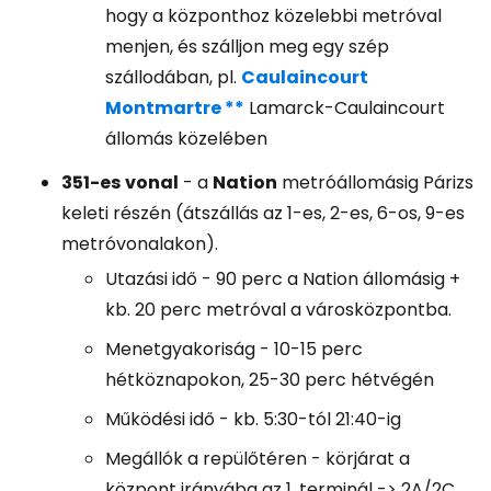
hogy a központhoz közelebbi metróval
menjen, és szálljon meg egy szép
szállodában, pl.
Caulaincourt
Montmartre **
Lamarck-Caulaincourt
állomás közelében
351-es
vonal
- a
Nation
metróállomásig Párizs
keleti részén (átszállás az 1-es, 2-es, 6-os, 9-es
metróvonalakon).
Utazási idő - 90 perc a Nation állomásig +
kb. 20 perc metróval a városközpontba.
Menetgyakoriság - 10-15 perc
hétköznapokon, 25-30 perc hétvégén
Működési idő - kb. 5:30-tól 21:40-ig
Megállók a repülőtéren - körjárat a
központ irányába az 1. terminál -> 2A/2C