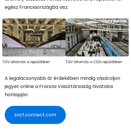
egész Franciaországba visz.
TGV állomás a repülőtéren
TGV állomás a CDG repülőtéren
A legalacsonyabb ár érdekében mindig vásároljon
jegyet online a Francia Vasúttársaság hivatalos
honlapján:
sncf.connect.com