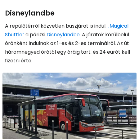
Disneylandbe
A repülőtérről közvetlen buszjárat is indul.
„Magical
Shuttle“
a párizsi
Disneylandbe
. A járatok körülbelül
óránként indulnak az 1-es és 2-es terminálról. Az út
háromnegyed órától egy óráig tart, és
24 eur
ót kell
fizetni érte.