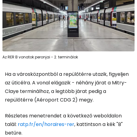
Az RER B vonatok peronjai - 2. terminálok
Ha a városközpontból a repülőtérre utazik, figyeljen
az úticélra. A vonal elágazik - néhány járat a Mitry-
Claye terminálhoz, a legtöbb járat pedig a
repülőtérre (Aéroport CDG 2) megy.
Részletes menetrendet a következő weboldalon
talál:
ratp.fr/en/horaires-rer
, kattintson a kék "B"
betűre.