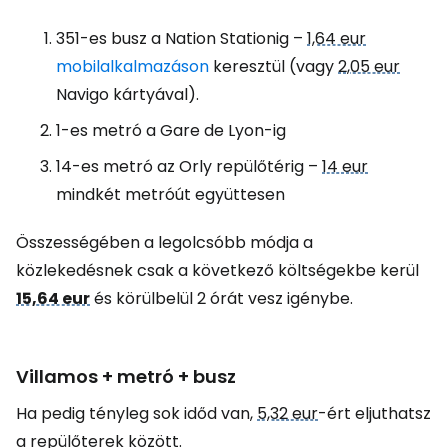
351-es busz a Nation Stationig
–
1,64 eur
mobilalkalmazáson
keresztül (vagy
2,05 eur
Navigo kártyával).
1-es metró a Gare de Lyon-ig
14-es metró az Orly repülőtérig
–
14 eur
mindkét metróút együttesen
Összességében a legolcsóbb módja a
közlekedésnek csak a következő költségekbe kerül
15,64 eur
és körülbelül 2 órát vesz igénybe.
Villamos + metró + busz
Ha pedig tényleg sok időd van,
5,32 eur
-ért eljuthatsz
a repülőterek között.