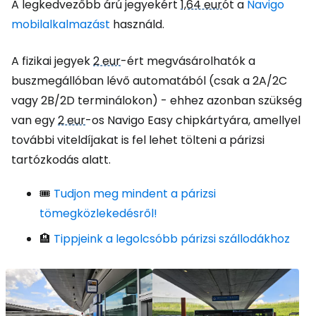
A legkedvezőbb árú jegyekért
1,64 eur
ót a
Navigo
mobilalkalmazást
használd.
A fizikai jegyek
2 eur
-ért megvásárolhatók a
buszmegállóban lévő automatából (csak a 2A/2C
vagy 2B/2D terminálokon) - ehhez azonban szükség
van egy
2 eur
-os Navigo Easy chipkártyára, amellyel
további viteldíjakat is fel lehet tölteni a párizsi
tartózkodás alatt.
🎟️
Tudjon meg mindent a párizsi
tömegközlekedésről!
🏨
Tippjeink a legolcsóbb párizsi szállodákhoz