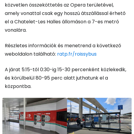
közvetlen összeköttetés az Opera területével,
amely vonattal csak egy hosszú átszállással érhető
el a Chatelet-Les Halles állomáson a 7-es metró
vonalára.
Részletes információk és menetrend a következő
weboldalon található:
ratp.fr/roissybus
A járat 5:15-től 0:30-ig 15-30 percenként közlekedik,
és körülbelül 80-95 perc alatt juthatunk el a
központba.