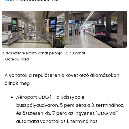
A repülőtér felé tartó vonat peronja
RER B vonat
- Gare du Nord
A vonatok a repülőtéren a következő állomásokon
állnak meg:
Aéroport CDG 1 - a Roissypole
buszpályaudvaron, 5 perc séta a 3. terminálhoz,
és összesen kb. 7 perc az ingyenes "CDG Val"
automata vonattal az 1. terminálhoz.