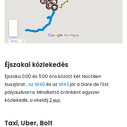
Éjszakai közlekedés
Éjszaka 0:00 és 5:00 óra között két Noctilien
buszjárat
, az N140
és az
N143
jár a Gare de l'Est
pályaudvarra. Mindkettő óránként egyszer
közlekedik, a viteldíj
2 eur
.
Taxi, Uber, Bolt